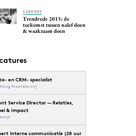
CARRIERE
Trendrede 2015: de
toekomst tussen naïef doen
& waakzaam doen
catures
ta- en CRM- specialist
chting Proefdiervrij
ent Service Director — Relaties,
oei & Impact
mVijf
pert interne communicatie (28 uur