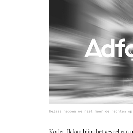
Carriere
Effectiviteit
Contentmarketing
Gedragsverand
Craft
Influencer mar
Customer Experience
Interne commu
Data & Insights
Martech
Helaas hebben we niet meer de rechten op
Kotler. Ik kan bijna het gevoel van 