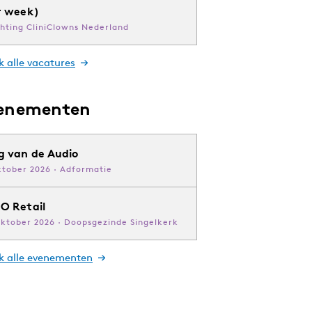
r week)
chting CliniClowns Nederland
k alle vacatures
enementen
g van de Audio
ktober 2026 · Adformatie
O Retail
oktober 2026 · Doopsgezinde Singelkerk
jk alle evenementen