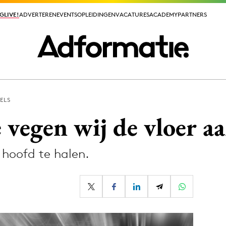
GLIVE!
GLIVE!
ADVERTEREN
ADVERTEREN
EVENTS
EVENTS
OPLEIDINGEN
OPLEIDINGEN
VACATURES
VACATURES
ACADEMY
ACADEMY
PARTNERS
PARTNERS
ELS
ieuws app
vegen wij de vloer a
 hoofd te halen.
Media
ormation
Merkstrategie
PR