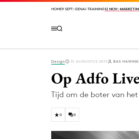
HOME
HOME
9 SEPT: GENAI-TRAINING
9 SEPT: GENAI-TRAINING
12 NOV: MARKETIN
12 NOV: MARKETIN
Design
31 AUGUSTUS 2015
BAS HAWINK
Volg het laatste nieuws via de Adformatie N
Op Adfo Live 
Tijd om de boter van het
Topics
Artificial Intelligence
Design
0
0
Bureaus
Digital transf
Campagnes
Diversiteit