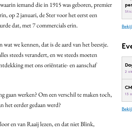
waarin iemand die in 1915 was geboren, premier
pe
Sti
rin, op 2 januari, de Ster voor het eerst een
rde dat, met 7 commercials erin.
Bekij
 wat we kennen, dat is de aard van het beestje.
Ev
lles steeds verandert, en we steeds moeten
ntdekking met ons oriëntatie- en aanschaf
Da
2 o
CM
ng gaan werken? Om een verschil te maken toch,
13 
dan het eerder gedaan werd?
Beki
oor en van Raaij lezen, en dat niet Blink,