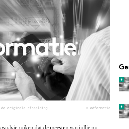
Programmatic
ering
Purpose Marketing
keting
Reputatie & crisis
nicatie
Ge
 de originele afbeelding
© adformatie
nostalgie ruiken dat de meesten van jullie nu