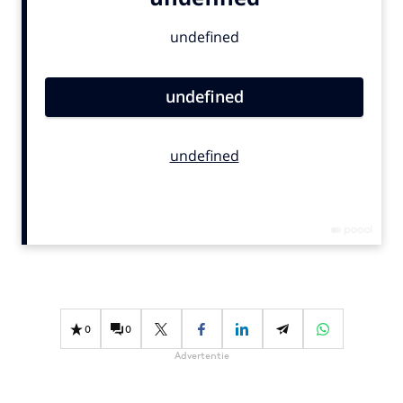
Bureaus
Campagnes
Carriere
Contentmarketing
Craft
Customer Experience
Data & Insights
Design
Digital transformation
Diversiteit
Effectiviteit
Gedragsverandering
0
0
Influencer marketing
Advertentie
Interne communicatie
Martech