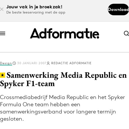
Jouw vak in je broekzak!
Download
De beste leeservaring met de app
Abonneer nu
Abonneer nu
Design
30 JANUARI 2007
REDACTIE ADFORMATIE
Log in
Samenwerking Media Republic en
Spyker F1-team
Download de app
Volg het laatste nieuws via de Adformatie
Crossmediabedrijf Media Republic en het Spyker
Formula One team hebben een
Nieuws app
samenwerkingsverband voor langere termijn
gesloten.