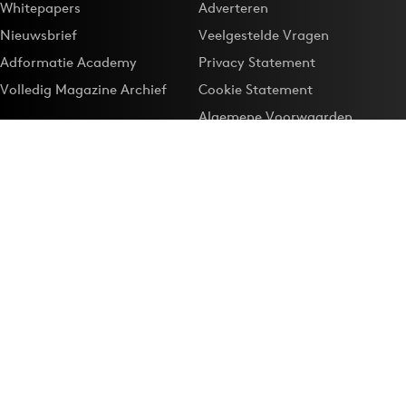
Whitepapers
Adverteren
Nieuwsbrief
Veelgestelde Vragen
Adformatie Academy
Privacy Statement
Volledig Magazine Archief
Cookie Statement
Algemene Voorwaarden
Onze app
Maak Adformatie.nl je
Google-favoriet
Privacyinstellingen
Download de
Adformatie Nieuws App