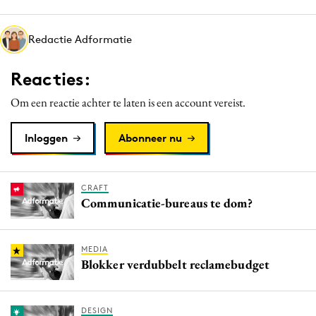
Media
Merkstrategie
Redactie Adformatie
PR
Reacties:
Programmatic
Purpose Marketing
Om een reactie achter te laten is een account vereist.
Reputatie & crisis
Inloggen
Abonneer nu
CRAFT
Communicatie-bureaus te dom?
MEDIA
Blokker verdubbelt reclamebudget
DESIGN