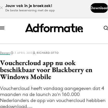
Jouw vak in je broekzak!
Download
De beste leeservaring met de app
Abonneer nu
Abonneer nu
Design
3 APRIL 2013
RICHARD OTTO
Log in
Vouchercloud app nu ook
beschikbaar voor Blackberry en
Windows Mobile
Download de app
Volg het laatste nieuws via de Adformatie
Vouchercloud heeft vandaag aangegeven dat 4
Nieuws app
maanden na de launch zo'n 160.000
Nederlanders de app van vouchercloud hebbben
gedownload.…