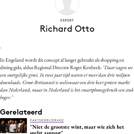
Bureaus
Campagnes
EXPERT
Carriere
Richard Otto
Contentmarketing
Craft
.
Customer Experience
In Engeland wordt dit concept al langer gebruikt als shopping en
Data & Insights
dining gids, aldus Regional Director Roger Kenbeek:
"Daar zagen we
Design
een soortgelijke groei. In twee jaar tijd waren er meer dan drie miljoen
Digital transformation
downloads. Groot-Brittannië is weliswaar een drie keer grotere markt
Diversiteit
dan Nederland, maar in Nederland is het smartphonegebruik een stuk
Effectiviteit
hoger."
Gedragsverandering
Gerelateerd
Influencer marketing
PARTNERBIJDRAGE
Interne communicatie
''Niet de grootste wint, maar wie zich het
Martech
snelst aanpast"