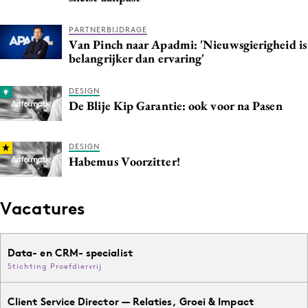
Media
PARTNERBIJDRAGE
Merkstrategie
Van Pinch naar Apadmi: 'Nieuwsgierigheid is
PR
belangrijker dan ervaring'
Programmatic
DESIGN
Purpose Marketing
De Blije Kip Garantie: ook voor na Pasen
Reputatie & crisis
DESIGN
Habemus Voorzitter!
Vacatures
Data- en CRM- specialist
Stichting Proefdiervrij
Client Service Director — Relaties, Groei & Impact