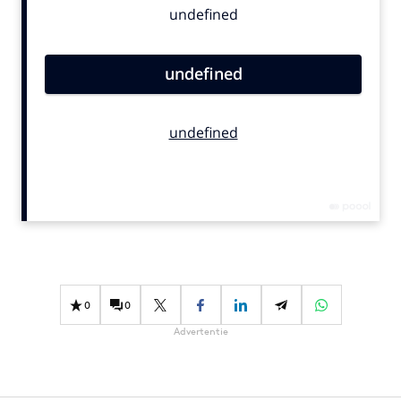
Bureaus
Campagnes
Carriere
Contentmarketing
Craft
Customer Experience
Data & Insights
Design
Digital transformation
Diversiteit
Effectiviteit
0
0
Gedragsverandering
Advertentie
Influencer marketing
Interne communicatie
Martech