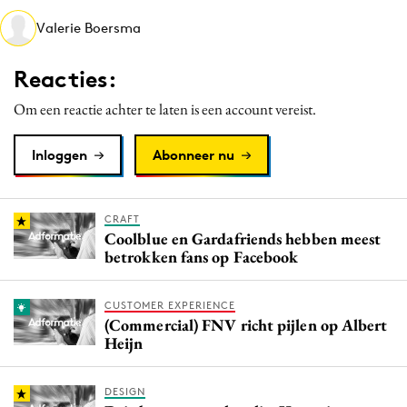
Media
Valerie Boersma
Merkstrategie
Reacties:
PR
Programmatic
Om een reactie achter te laten is een account vereist.
Purpose Marketing
Inloggen
Abonneer nu
Reputatie & crisis
CRAFT
Coolblue en Gardafriends hebben meest
betrokken fans op Facebook
CUSTOMER EXPERIENCE
(Commercial) FNV richt pijlen op Albert
Heijn
DESIGN