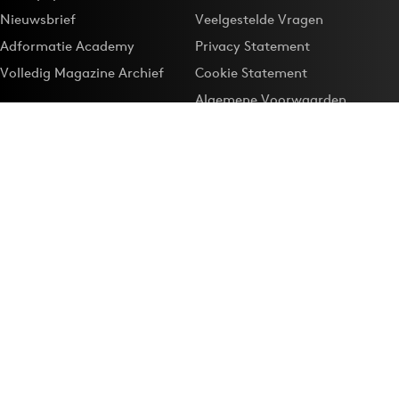
Nieuwsbrief
Veelgestelde Vragen
Adformatie Academy
Privacy Statement
Volledig Magazine Archief
Cookie Statement
Algemene Voorwaarden
Onze app
Maak Adformatie.nl je
Google-favoriet
Privacyinstellingen
Download de
Adformatie Nieuws App