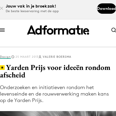
Jouw vak in je broekzak!
Download
De beste leeservaring met de app
Abonneer nu
Abonneer nu
Design
25 MAART 2013
VALERIE BOERSMA
Log in
Yarden Prijs voor ideeën rondom
afscheid
Download de app
Volg het laatste nieuws via de Adformatie
Onderzoeken en initiatieven rondom het
levenseinde en de rouwverwerking maken kans
Nieuws app
op de Yarden Prijs.