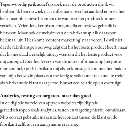
Tegenwoordig ga ik actief op zoek naar de producten die ik wil
Media
hebben. Ik ben op zoek naar informatie over het aanbod en zoek het
Merkstrategie
liefst naar objectieve bronnen die wat over het product kunnen
PR
vertellen. Vrienden, kennisen, fora, media en reviews gebruik ik
Programmatic
hiervoor. Maar ook de website van de fabrikant spit ik daarvoor
helemaal uit. Hier komt ‘content marketing’ naar voren. Ik wil niet
Purpose Marketing
dat de fabrikant gewoonweg zégt dat hij het beste product heeft, maar
Reputatie & crisis
dat hij me daadwerkelijk uitlegt waarom dit het beste product voor
mij zou zijn. Door het leveren van de juiste informatie op het juiste
moment help je als fabrikant mij als toekomstige klant met het maken
van mijn keuzes in plaats van me lastig te vallen met reclame. Je trekt
als fabrikant de klant naar je toe, bouwt een relatie op en overtuigt.
Analytics, testing en targeten, maar dan goed
In de digitale wereld van apps en websites zijn digitale
gereedschappen zoals analytics, testen en targeting hierbij onmisbaar.
Mits correct gebruikt maken ze het contact tussen de klant en de
fabrikant zelfs tot een aangename ervaring: