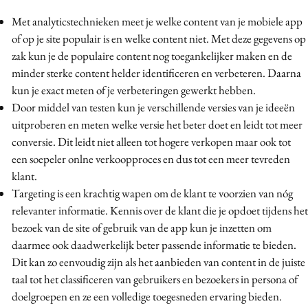
Met analyticstechnieken meet je welke content van je mobiele app
of op je site populair is en welke content niet. Met deze gegevens op
zak kun je de populaire content nog toegankelijker maken en de
minder sterke content helder identificeren en verbeteren. Daarna
kun je exact meten of je verbeteringen gewerkt hebben.
Door middel van testen kun je verschillende versies van je ideeën
uitproberen en meten welke versie het beter doet en leidt tot meer
conversie. Dit leidt niet alleen tot hogere verkopen maar ook tot
een soepeler onlne verkoopproces en dus tot een meer tevreden
klant.
Targeting is een krachtig wapen om de klant te voorzien van nóg
relevanter informatie. Kennis over de klant die je opdoet tijdens het
bezoek van de site of gebruik van de app kun je inzetten om
daarmee ook daadwerkelijk beter passende informatie te bieden.
Dit kan zo eenvoudig zijn als het aanbieden van content in de juiste
taal tot het classificeren van gebruikers en bezoekers in persona of
doelgroepen en ze een volledige toegesneden ervaring bieden.