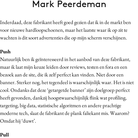
Mark Peerdeman
Bureaus
Campagnes
Inderdaad, deze fabrikant heeft goed gezien dat ik in de markt ben
Carriere
voor nieuwe hardloopschoenen, maar het laatste waar ik op zit te
Contentmarketing
wachten is dit soort advertenties die op mijn scherm verschijnen.
Craft
Push
Customer Experience
Natuurlijk ben ik geïnteresseerd in het aanbod van deze fabrikant,
Data & Insights
maar ik laat mijn keuze leiden door reviews, testen en fora en een
Design
bezoek aan de site, die ik zelf perfect kan vinden. Niet door een
Digital transformation
banner. Sterker nog, het tegendeel is waarschijnlijk waar. Het is niet
Diversiteit
cool.
Ondanks dat deze ‘getargetde banner’ zijn doelgroep perfect
heeft gevonden, dankzij hoogstwaarschijnlijk flink wat profiling,
Effectiviteit
targeting, big data, statistische algoritmen en andere prachtige
Gedragsverandering
moderne tech, slaat de fabrikant de plank faliekant mis. Waarom?
Influencer marketing
Omdat hij ‘duwt’.
Interne communicatie
Pull
Martech