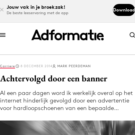
Jouw vak in je broekzak!
Download
De beste leeservaring met de app
Abonneer nu
Abonneer nu
Carriere
8 DECEMBER 2014
MARK PEERDEMAN
Log in
Achtervolgd door een banner
Al een paar dagen word ik werkelijk overal op het
Download de app
internet hinderlijk gevolgd door een advertentie
Volg het laatste nieuws via de Adformatie
voor hardloopschoenen van een bepaalde…
Nieuws app