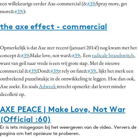
een willekeurige eerder Axe-commercial (&
#39
;Spray more, get
Media
more&
#39
;):
Merkstrategie
the axe effect - commercial
PR
Programmatic
Purpose Marketing
Opmerkelijk is dat Axe zeer recent (januari 2014!) nog kwam met het
Reputatie & crisis
concept &
#39
;Make love, not war&
#39
;. Een
radicale brandswitch
,
want van geil naar vrede is een vrij grote stap. Met de nieuwe
commercial &
#39
;Don&
#39
;t rely on fate&
#39
;, lijkt het merk een
ontbrekend puzzelstukje in de ontwikkeling te leggen. Hoe dan ook,
Axe zoekt. En zoals
Adweek
terecht opmerkt: dat levert minder
decolleté op.
AXE PEACE | Make Love, Not War
(Official :60)
Er is iets misgegaan bij het weergeven van de video. Ververs de
pagina om het opnieuw te proberen.