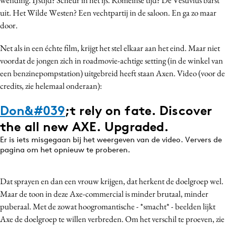
Bureaus
uit. Het Wilde Westen? Een vechtpartij in de saloon. En ga zo maar
door.
Campagnes
Carriere
Net als in een échte film, krijgt het stel elkaar aan het eind. Maar niet
Contentmarketing
voordat de jongen zich in roadmovie-achtige setting (in de winkel van
Craft
een benzinepompstation) uitgebreid heeft staan Axen. Video (voor de
credits, zie helemaal onderaan):
Customer Experience
Data & Insights
Don&
#039
;t rely on fate. Discover
Design
the all new AXE. Upgraded.
Digital transformation
Er is iets misgegaan bij het weergeven van de video. Ververs de
Diversiteit
pagina om het opnieuw te proberen.
Effectiviteit
Gedragsverandering
Dat sprayen en dan een vrouw krijgen, dat herkent de doelgroep wel.
Influencer marketing
Maar de toon in deze Axe-commercial is minder brutaal, minder
puberaal. Met de zowat hoogromantische - *smacht* - beelden lijkt
Interne communicatie
Axe de doelgroep te willen verbreden. Om het verschil te proeven, zie
Martech