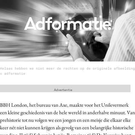
Menu
Home
9 sept: GenAI-training
12 nov: MarketingLive!
Adverteren
Helaas hebben we niet meer de rechten op de originele afbeelding
Events
© adformatie
Opleidingen
Vacatures
Advertentie
Academy
BBH London, het bureau van Axe, maakte voor het Unilevermerk
Partners
een kleine geschiedenis van de hele wereld in anderhalve minuut. Van
Topics
prehistorie tot nu volgen we een jongen en een meisje die elkaar elke
keer nét niet kunnen krijgen als gevolg van een belangrijke historische
Artificial Intelligence
wending. IJstijd? Scheur in het ijs. Romeinse tijd? De Vesuvius barst