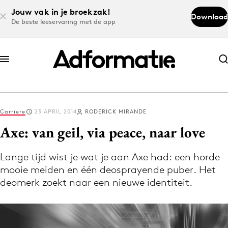
Jouw vak in je broekzak!
Download
De beste leeservaring met de app
Abonneer nu
Abonneer nu
Carriere
23 APRIL 2014
RODERICK MIRANDE
Log in
Axe: van geil, via peace, naar love
Lange tijd wist je wat je aan Axe had: een horde
Download de app
mooie meiden en één deosprayende puber. Het
Volg het laatste nieuws via de Adformatie
deomerk zoekt naar een nieuwe identiteit.
Nieuws app