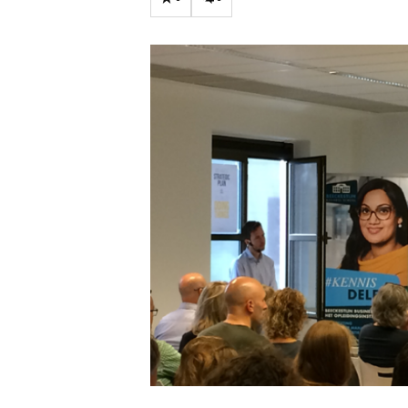
Carriere
Effectiviteit
Contentmarketing
Gedragsverand
Craft
Influencer mar
Customer Experience
Interne commu
Data & Insights
Martech