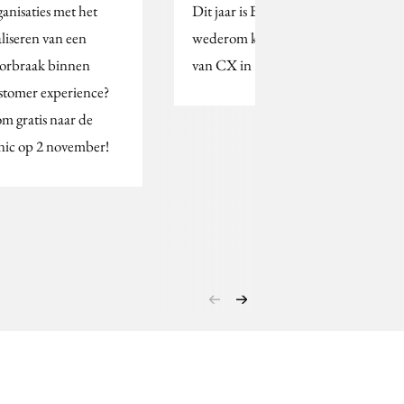
ganisaties met het
Dit jaar is Beeckestijn
aliseren van een
wederom kennispartner
orbraak binnen
van CX in 1 Day!
stomer experience?
m gratis naar de
inic op 2 november!