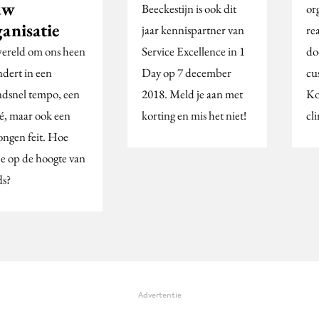
uw
Beeckestijn is ook dit
or
anisatie
jaar kennispartner van
re
ereld om ons heen
Service Excellence in 1
do
ndert in een
Day op 7 december
cu
ndsnel tempo, een
2018. Meld je aan met
Ko
hé, maar ook een
korting en mis het niet!
cl
ongen feit. Hoe
 je op de hoogte van
ds?
Advertentie