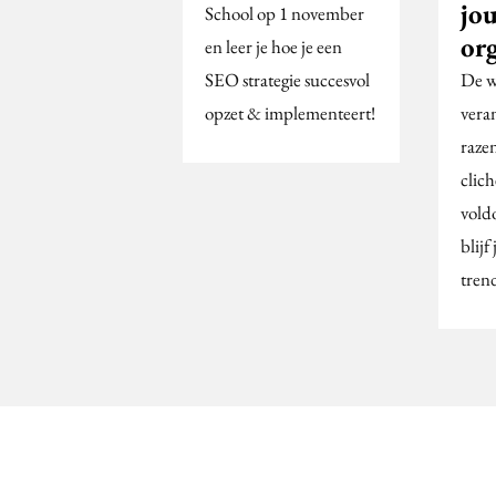
jo
School op 1 november
org
en leer je hoe je een
SEO strategie succesvol
De w
opzet & implementeert!
vera
raze
clic
vold
blijf
tren