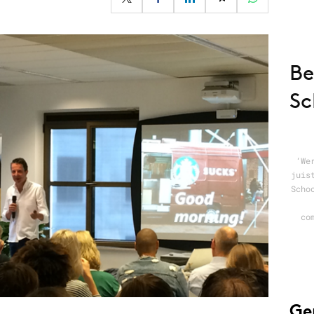
Programmatic
ering
Purpose Marketing
keting
Reputatie & crisis
nicatie
Be
Sc
‘We
juis
Scho
co
Ge