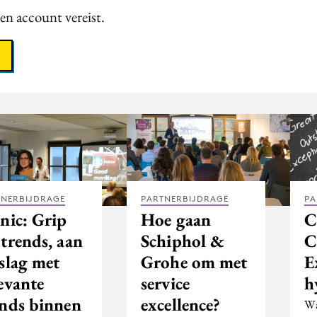
een account vereist.
TNERBIJDRAGE
PARTNERBIJDRAGE
PA
nic: Grip
Hoe gaan
C
trends, aan
Schiphol &
C
slag met
Grohe om met
E
evante
service
h
ends binnen
excellence?
Wa