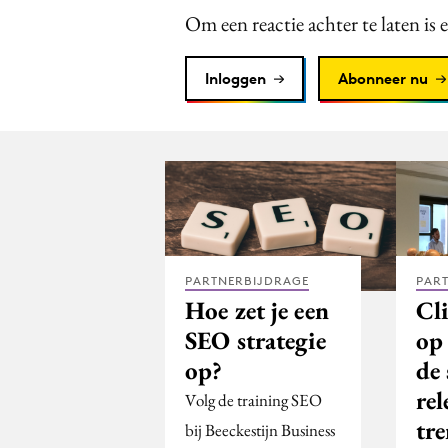
Om een reactie achter te laten is 
Inloggen
Abonneer nu
PARTNERBIJDRAGE
PAR
Hoe zet je een
Cli
SEO strategie
op 
op?
de 
rel
Volg de training SEO
tr
bij Beeckestijn Business