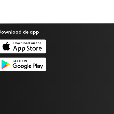
Download de
app