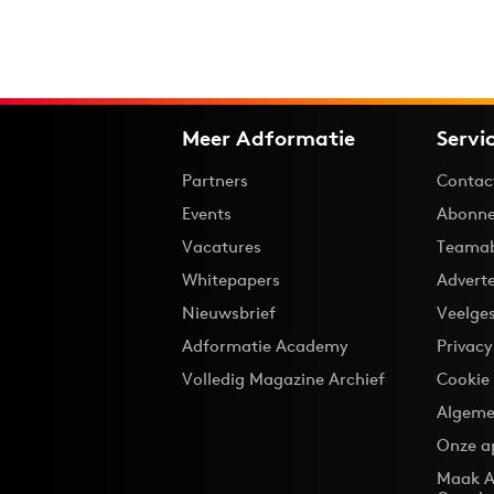
Meer Adformatie
Servi
Partners
Contac
Events
Abonne
Vacatures
Teama
Whitepapers
Advert
Nieuwsbrief
Veelge
Adformatie Academy
Privac
Volledig Magazine Archief
Cookie
Algeme
Onze a
Maak A