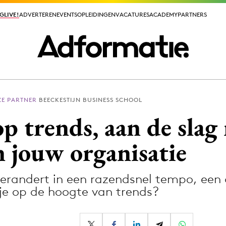
GLIVE!
GLIVE!
ADVERTEREN
ADVERTEREN
EVENTS
EVENTS
OPLEIDINGEN
OPLEIDINGEN
VACATURES
VACATURES
ACADEMY
ACADEMY
PARTNERS
PARTNERS
ZE PARTNER
BEECKESTIJN BUSINESS SCHOOL
ieuws app
op trends, aan de slag
 jouw organisatie
erandert in een razendsnel tempo, een 
Media
 je op de hoogte van trends?
ormation
Merkstrategie
PR