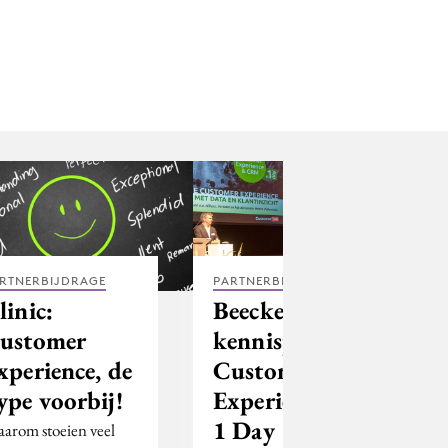
RTNERBIJDRAGE
PARTNERBIJDRAGE
linic:
Beeckestijn
ustomer
kennispartner
xperience, de
Customer
ype voorbij!
Experience in
1 Day
arom stoeien veel