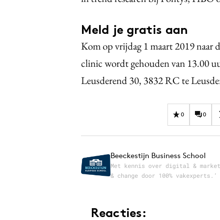
Meld je gratis aan
Kom op vrijdag 1 maart 2019 naar de
clinic wordt gehouden van 13.00 uur
Leusderend 30, 3832 RC te Leusd
0
0
Beeckestijn Business School
Met kennis over digital & marke
& change door 100% vakexperts.’
Reacties: