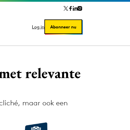
Log in
Log in
Abonneer nu
Abonneer nu
 met relevante
cliché, maar ook een