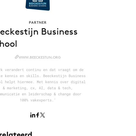
PARTNER
eckestijn Business
hool
WWW.BEECKESTIJN.ORG
rk verandert continu en dat vraagt om de
te kennis en skills. Beeckestijn Business
ol helpt hiermee. Met kennis over digital
& marketing, cx, AI, data & tech,
mmunicatie en leiderschap & change door
100% vakexperts.’
relateerd