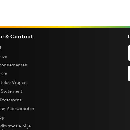
ce & Contact
t
ren
bonnementen
eren
stelde Vragen
y Statement
 Statement
ne Voorwaarden
pp
dformatie.nl je