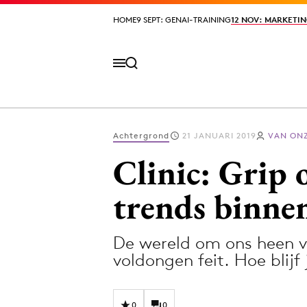
HOME
HOME
9 SEPT: GENAI-TRAINING
9 SEPT: GENAI-TRAINING
12 NOV: MARKETIN
12 NOV: MARKETIN
Achtergrond
21 JANUARI 2019
VAN ON
Volg het laatste nieuws via de Adformatie N
Clinic: Grip 
trends binnen
Topics
De wereld om ons heen v
Artificial Intelligence
Design
voldongen feit. Hoe blijf
Bureaus
Digital transf
Campagnes
Diversiteit
0
0