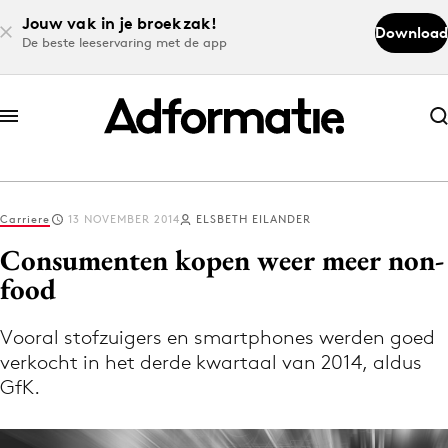
Jouw vak in je broekzak!
Download
De beste leeservaring met de app
Abonneer nu
Abonneer nu
Carriere
13 NOVEMBER 2014
ELSBETH EILANDER
Log in
Consumenten kopen weer meer non-
food
Download de app
Volg het laatste nieuws via de Adformatie
Vooral stofzuigers en smartphones werden goed
verkocht in het derde kwartaal van 2014, aldus
Nieuws app
GfK.