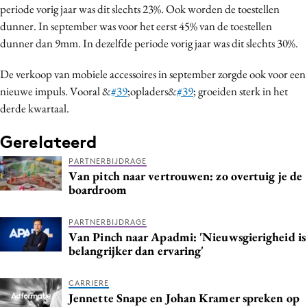
periode vorig jaar was dit slechts 23%. Ook worden de toestellen
dunner. In september was voor het eerst 45% van de toestellen
dunner dan 9mm. In dezelfde periode vorig jaar was dit slechts 30%.
De verkoop van mobiele accessoires in september zorgde ook voor een
nieuwe impuls. Vooral &
#39
;opladers&
#39
; groeiden sterk in het
derde kwartaal.
Gerelateerd
PARTNERBIJDRAGE
Van pitch naar vertrouwen: zo overtuig je de
boardroom
PARTNERBIJDRAGE
Van Pinch naar Apadmi: 'Nieuwsgierigheid is
belangrijker dan ervaring'
CARRIERE
Jennette Snape en Johan Kramer spreken op