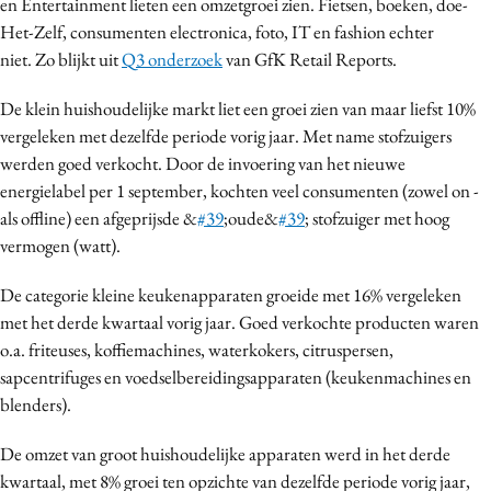
en
Entertainment lieten een omzetgroei zien. Fietsen, boeken, doe-
Bureaus
Het-Zelf, consumenten electronica, foto, IT en fashion echter
Campagnes
niet.
Zo blijkt uit
Q3 onderzoek
van GfK Retail Reports.
Carriere
De klein huishoudelijke markt liet een groei zien van maar liefst 10%
Contentmarketing
vergeleken met dezelfde periode vorig jaar. Met name stofzuigers
Craft
werden goed verkocht. Door de invoering van het nieuwe
Customer Experience
energielabel per 1 september, kochten veel consumenten (zowel on -
als offline) een afgeprijsde &
#39
;oude&
#39
; stofzuiger met hoog
Data & Insights
vermogen (watt).
Design
Digital transformation
De categorie kleine keukenapparaten groeide met 16% vergeleken
Diversiteit
met het derde kwartaal vorig jaar. Goed verkochte producten waren
o.a. friteuses, koffiemachines, waterkokers, citruspersen,
Effectiviteit
sapcentrifuges en voedselbereidingsapparaten (keukenmachines en
Gedragsverandering
blenders).
Influencer marketing
Interne communicatie
De omzet van groot huishoudelijke apparaten werd in het derde
kwartaal, met 8% groei ten opzichte van dezelfde periode vorig jaar,
Martech