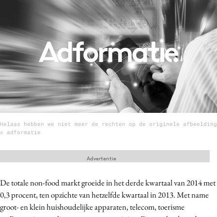
Menu
Home
9 sept: GenAI-training
12 nov: MarketingLive!
Adverteren
Events
Helaas hebben we niet meer de rechten op de originele afbeelding
Opleidingen
© adformatie
Vacatures
Academy
Advertentie
Partners
De totale non-food markt groeide in het derde kwartaal van 2014 met
Topics
0,3 procent, ten
opzichte van hetzelfde kwartaal in 2013.
Met name
groot- en klein huishoudelijke apparaten, telecom, toerisme
Artificial Intelligence