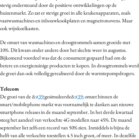
stevig ondersteund door de positieve ontwikkelingen op de
Media
huizenmarkt. Zo zat er stevige groei in alle keukenapparaten, zoals
Merkstrategie
vaatwasmachines en inbouwkookplaten en magnetronovens. Maar
PR
ook wijnkoelkasten.
Programmatic
De omzet van wasmachines en droogtrommels samen groeide met
Purpose Marketing
10%. Dit kwam onder andere door het slechte weer in augustus.
Reputatie & crisis
Bijkomend voordeel was dat de consument gespaard had om de
betere en energiezuinige producten te kopen. In droogtrommels werd
de groei dan ook volledig gerealiseerd door de warmtepompdrogers.
Telecom
De groei van de &
#39
;gesimuleerde&
#39
; omzet binnen de
smart/mobilephone markt was voornamelijk te danken aan nieuwe
smartphone releases in de maand september. In het derde kwartaal
steeg het aandeel van verkochte 4G modellen naar 45%. De maand
september liet zelfs een record van 50% zien. Inmiddels is bijna de
helft van alle verkochte toestellen 4.5 inch groot, of meer. In dezelfde