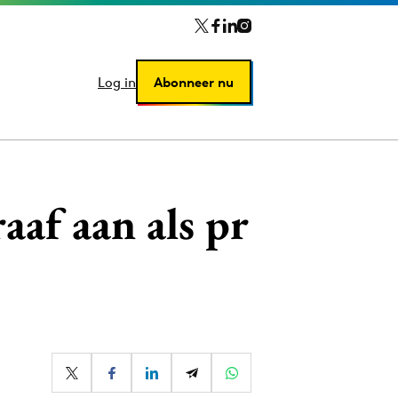
Log in
Log in
Abonneer nu
Abonneer nu
aaf aan als pr