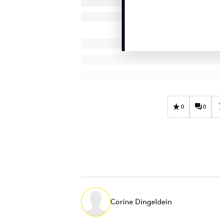
0
0
Corine Dingeldein