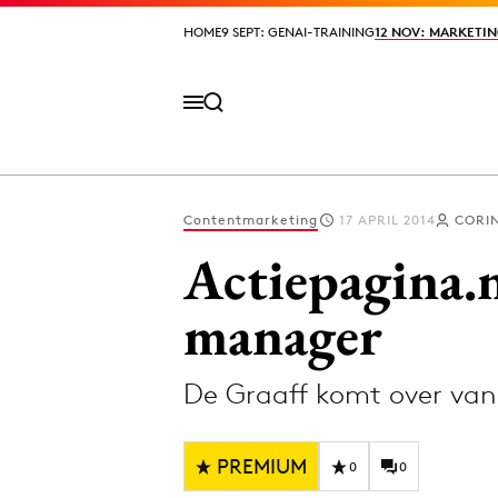
HOME
HOME
9 SEPT: GENAI-TRAINING
9 SEPT: GENAI-TRAINING
12 NOV: MARKETIN
12 NOV: MARKETIN
Contentmarketing
17 APRIL 2014
CORIN
Volg het laatste nieuws via de Adformatie N
Actiepagina.n
manager
Topics
De Graaff komt over va
Artificial Intelligence
Design
Bureaus
Digital transf
PREMIUM
Campagnes
Diversiteit
0
0