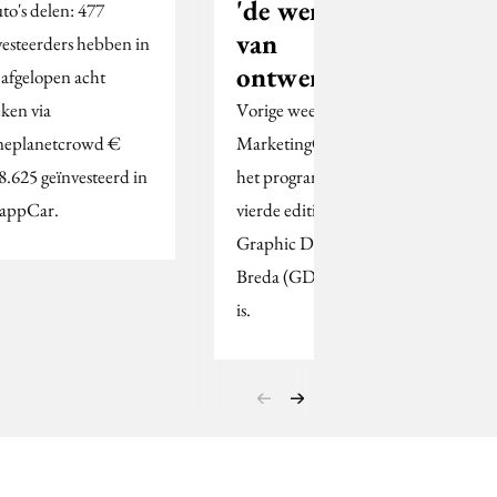
'de werkwijze
to's delen: 477
van
vesteerders hebben in
ontwerpers’
 afgelopen acht
ken via
Vorige week las u op
eplanetcrowd €
MarketingOnline dat
8.625 geïnvesteerd in
het programma van de
appCar.
vierde editie van
Graphic Design Festival
Breda (GDFB) bekend
is.