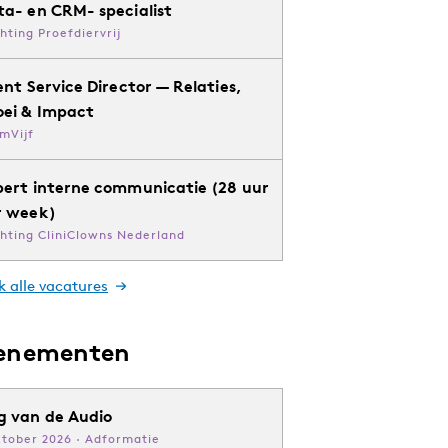
ta- en CRM- specialist
chting Proefdiervrij
ent Service Director — Relaties,
oei & Impact
mVijf
pert interne communicatie (28 uur
r week)
chting CliniClowns Nederland
k alle vacatures
enementen
g van de Audio
ktober 2026 · Adformatie