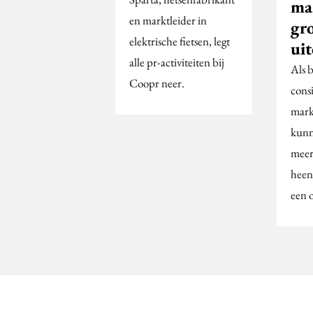
ma
en marktleider in
gr
elektrische fietsen, legt
ui
alle pr-activiteiten bij
Als 
Coopr neer.
cons
mark
kunn
meer
heen,
een 