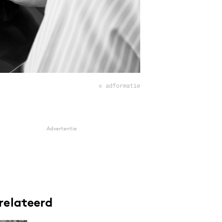
© adformatie
Advertentie
relateerd