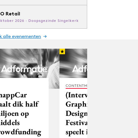
O Retail
oktober 2026 · Doopsgezinde Singelkerk
jk alle evenementen
CONTENTMARKETING
nappCar
(Interview)
aalt dik half
Graphic
iljoen op
Design
iddels
Festival Breda
rowdfunding
speelt in op