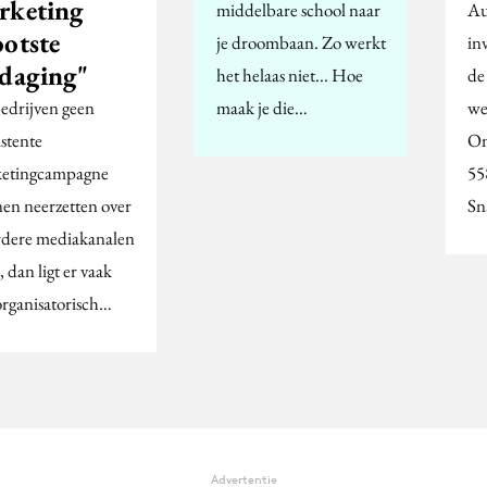
rketing
middelbare school naar
Au
ootste
je droombaan. Zo werkt
in
tdaging"
het helaas niet... Hoe
de
bedrijven geen
maak je die…
we
istente
On
etingcampagne
55
en neerzetten over
Sn
dere mediakanalen
 dan ligt er vaak
organisatorisch…
Advertentie