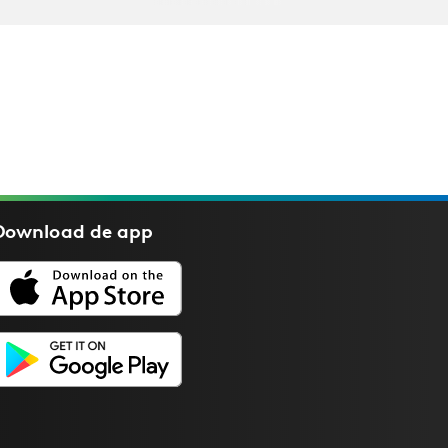
Download de
app