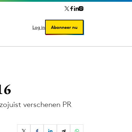
Log in
Log in
Abonneer nu
Abonneer nu
16
zojuist verschenen PR