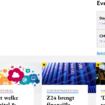
Ev
Da
1 o
CM
13 
Beki
ERTORIAL
CONTENTMARKETING
DA
t welke
Z24 brengt
‘
gital &
financiële
v