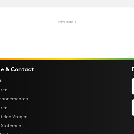
Advertentie
ce & Contact
t
ren
bonnementen
eren
stelde Vragen
y Statement