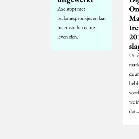
On
Axe stopt met
Ma
reclamesprookjes en laat
tre
meer van het echte
20
leven zien.
sla
Uit d
mark
de a
hebb
voor
we in
dat