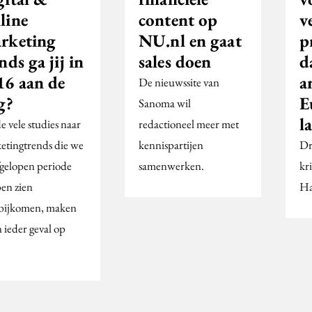
line
content op
v
rketing
NU.nl en gaat
p
nds ga jij in
sales doen
d
16 aan de
a
De nieuwssite van
g?
E
Sanoma wil
l
e vele studies naar
redactioneel meer met
etingtrends die we
kennispartijen
Dr
fgelopen periode
samenwerken.
kr
en zien
Ha
bijkomen, maken
 ieder geval op
…