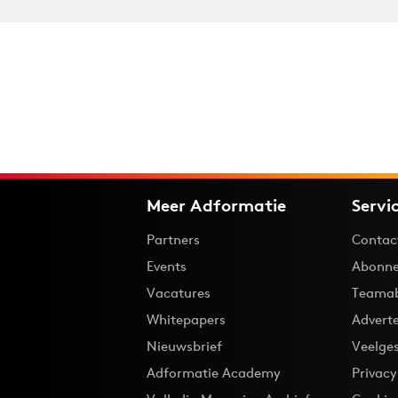
Meer Adformatie
Servi
Partners
Contac
Events
Abonne
Vacatures
Teama
Whitepapers
Advert
Nieuwsbrief
Veelge
Adformatie Academy
Privac