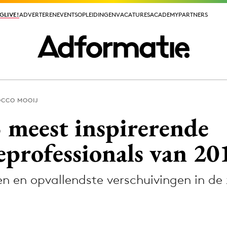
GLIVE!
GLIVE!
ADVERTEREN
ADVERTEREN
EVENTS
EVENTS
OPLEIDINGEN
OPLEIDINGEN
VACATURES
VACATURES
ACADEMY
ACADEMY
PARTNERS
PARTNERS
CCO MOOIJ
ieuws app
5 meest inspirerende
professionals van 20
 en opvallendste verschuivingen in de 
Media
ormation
Merkstrategie
PR