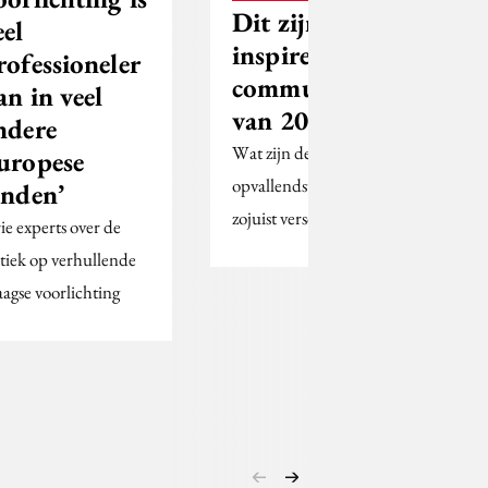
Dit zijn de 25 meest
eel
inspirerende
rofessioneler
communicatieprofessi
an in veel
van 2016
ndere
Wat zijn de nieuwe namen en
uropese
opvallendste verschuivingen in de
anden’
zojuist verschenen PR Top 25?
ie experts over de
itiek op verhullende
agse voorlichting