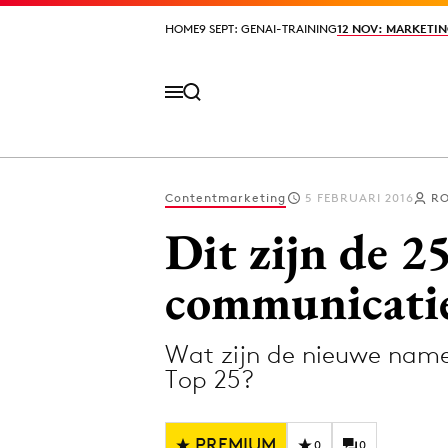
HOME
HOME
9 SEPT: GENAI-TRAINING
9 SEPT: GENAI-TRAINING
12 NOV: MARKETIN
12 NOV: MARKETIN
Contentmarketing
5 FEBRUARI 2016
RO
Volg het laatste nieuws via de Adformatie N
Dit zijn de 2
communicatie
Topics
Wat zijn de nieuwe namen
Artificial Intelligence
Design
Top 25?
Bureaus
Digital transf
Campagnes
Diversiteit
PREMIUM
0
0