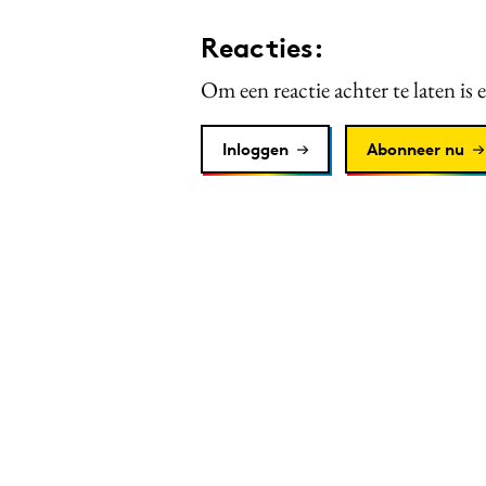
Reacties:
Om een reactie achter te laten is 
Inloggen
Abonneer nu