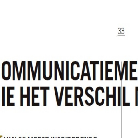
Programmatic
ering
Purpose Marketing
keting
Reputatie & crisis
nicatie