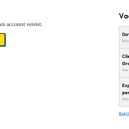
Va
een account vereist.
Da
Sti
Cli
Gr
Vor
Ex
pe
Sti
Bekij