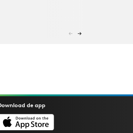
Download de
app