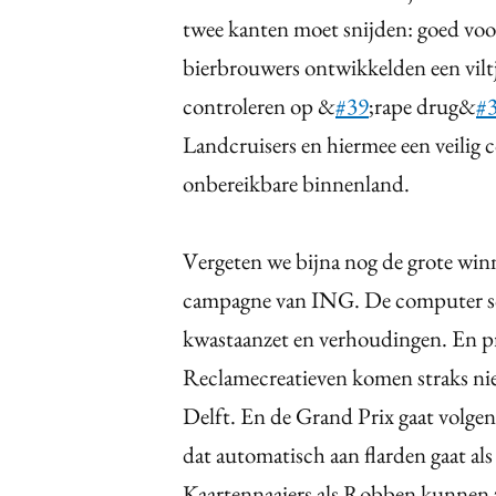
twee kanten moet snijden: goed vo
bierbrouwers ontwikkelden een vil
controleren op &
#39
;rape drug&
#
Landcruisers en hiermee een veilig
onbereikbare binnenland.
Vergeten we bijna nog de grote win
campagne van ING. De computer sc
kwastaanzet en verhoudingen. En p
Reclamecreatieven komen straks ni
Delft. En de Grand Prix gaat volgen
dat automatisch aan flarden gaat al
Kaartennaaiers als Robben kunnen 