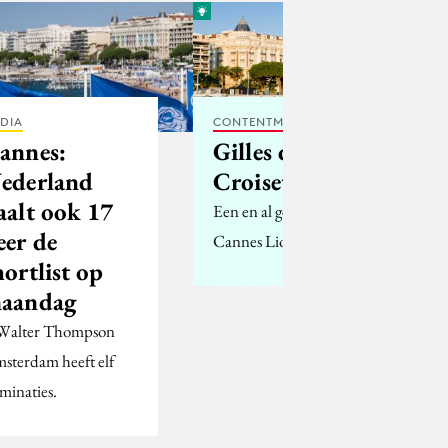
DIA
CONTENTMARKETING
annes:
Gilles de la
ederland
Croisette
aalt ook 17
Een en al gekkigheid bij
eer de
Cannes Lions
hortlist op
aandag
 Walter Thompson
sterdam heeft elf
minaties.