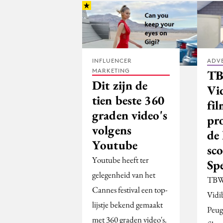
INFLUENCER
ADV
MARKETING
TB
Dit zijn de
Vi
tien beste 360
fil
graden video's
pr
volgens
de
Youtube
sco
Youtube heeft ter
Sp
gelegenheid van het
TBW
Cannes festival een top-
Vidi
lijstje bekend gemaakt
Peug
met 360 graden video's.