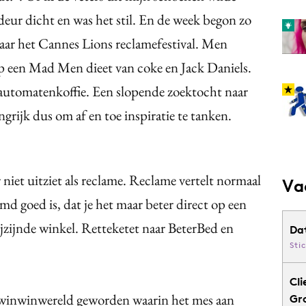
deur dicht en was het stil. En de week begon zo
naar het Cannes Lions reclamefestival. Men
p een Mad Men dieet van coke en Jack Daniels.
 automatenkoffie. Een slopende zoektocht naar
ngrijk dus om af en toe inspiratie te tanken.
 niet uitziet als reclame. Reclame vertelt normaal
Va
d goed is, dat je het maar beter direct op een
ijzijnde winkel. Retteketet naar BeterBed en
Da
Sti
Cli
en winwinwereld geworden waarin het mes aan
Gr