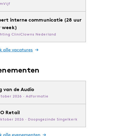
mVijf
pert interne communicatie (28 uur
r week)
chting CliniClowns Nederland
k alle vacatures
enementen
g van de Audio
ktober 2026 · Adformatie
O Retail
oktober 2026 · Doopsgezinde Singelkerk
jk alle evenementen