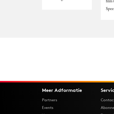
film
Spee
Meer Adformatie
Servi
Partners
Contac
Events
Abonne