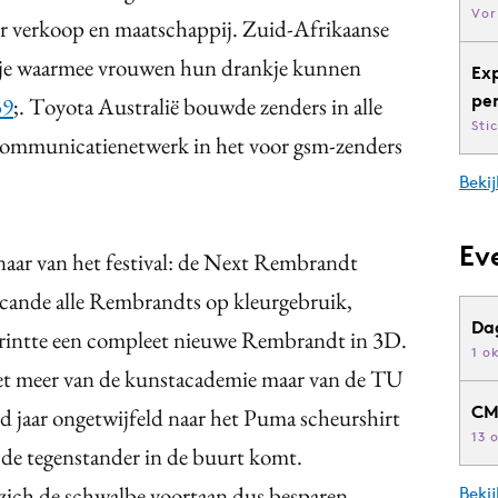
Vor
or verkoop en maatschappij. Zuid-Afrikaanse
tje waarmee vrouwen hun drankje kunnen
Ex
pe
39
;. Toyota Australië bouwde zenders in alle
Sti
 communicatienetwerk in het voor gsm-zenders
Bekij
Ev
naar van het festival: de Next Rembrandt
ande alle Rembrandts op kleurgebruik,
Da
rintte een compleet nieuwe Rembrandt in 3D.
1 o
et meer van de kunstacademie maar van de TU
CM
d jaar ongetwijfeld naar het Puma scheurshirt
13 
s de tegenstander in de buurt komt.
zich de schwalbe voortaan dus besparen.
Beki