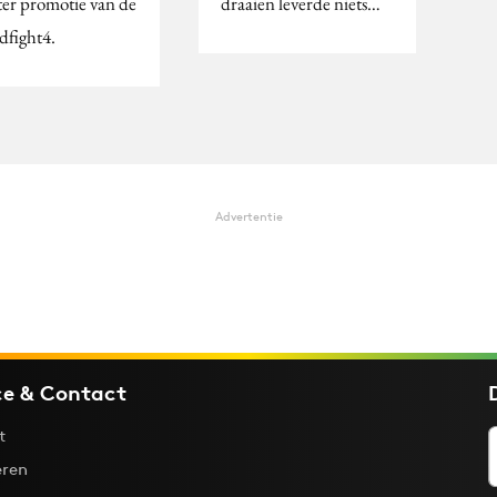
 ter promotie van de
draaien leverde niets…
dfight4.
Advertentie
ce & Contact
t
ren