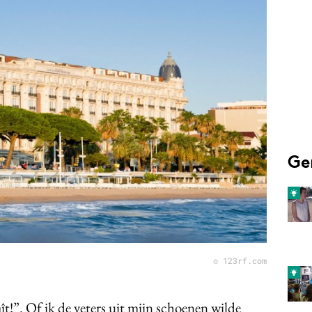
Programmatic
ering
Purpose Marketing
keting
Reputatie & crisis
nicatie
Ge
© 123rf.com
laît!”. Of ik de veters uit mijn schoenen wilde