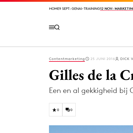
HOME
HOME
9 SEPT: GENAI-TRAINING
9 SEPT: GENAI-TRAINING
12 NOV: MARKETIN
12 NOV: MARKETIN
Contentmarketing
25 JUNI 2016
DICK 
Volg het laatste nieuws via de Adformatie N
Gilles de la C
Een en al gekkigheid bij
Topics
Artificial Intelligence
Design
0
0
Bureaus
Digital transf
Campagnes
Diversiteit