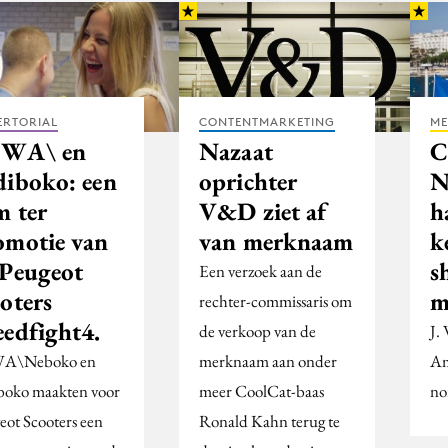
ERTORIAL
CONTENTMARKETING
ME
WA\ en
Nazaat
C
diboko: een
oprichter
N
m ter
V&D ziet af
h
omotie van
van merknaam
k
 Peugeot
s
Een verzoek aan de
oters
m
rechter-commissaris om
eedfight4.
de verkoop van de
J.
A\Neboko en
merknaam aan onder
Am
boko maakten voor
meer CoolCat-baas
no
eot Scooters een
Ronald Kahn terug te