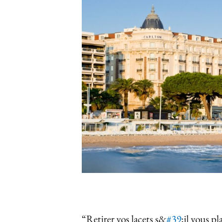
Carriere
Effectiviteit
Contentmarketing
Gedragsverand
Craft
Influencer mar
Customer Experience
Interne commu
Data & Insights
Martech
“Retirer vos lacets s&
#39
;il vous p