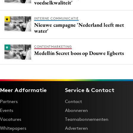
voedselkwaliteit'
INTERNE COMMUNICATIE
Nieuwe campagne 'Nederland leeft met
water'
CONTENTMARKETING
Medellín Secret boos op Douwe Egberts
Meer Adformatie
Service & Contact
Partners
Contact
Events
Abonneren
Vacatures
Teamabonnementen
Whitepapers
Adverteren