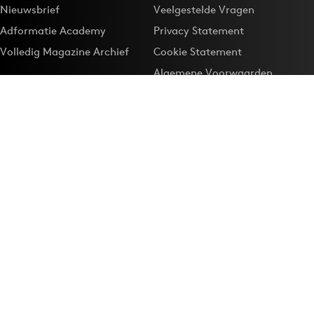
Nieuwsbrief
Veelgestelde Vragen
Adformatie Academy
Privacy Statement
Volledig Magazine Archief
Cookie Statement
Algemene Voorwaarden
Onze app
Maak Adformatie.nl je
Google-favoriet
Privacyinstellingen
Download de
Adformatie Nieuws App