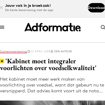
Jouw vak in je broekzak!
Download
De beste leeservaring met de app
Abonneer nu
Abonneer nu
Contentmarketing
21 APRIL 2008
EEN AUTEUR
Log in
'Kabinet moet integraler
voorlichten over voedselkwaliteit'
Download de app
Volg het laatste nieuws via de Adformatie
Het kabinet moet meer werk maken van
voorlichting over voedsel, want dat gebeurt nu te
Nieuws app
versnipperd. Dat advies komt voort uit de nota…