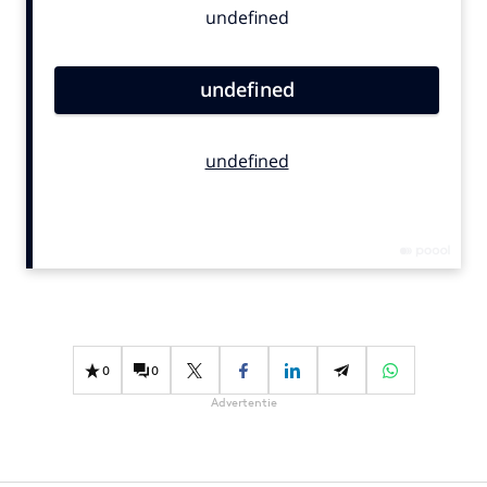
Bureaus
Campagnes
Carriere
Contentmarketing
Craft
Customer Experience
Data & Insights
Design
Digital transformation
Diversiteit
Effectiviteit
0
0
Gedragsverandering
Advertentie
Influencer marketing
Interne communicatie
Martech