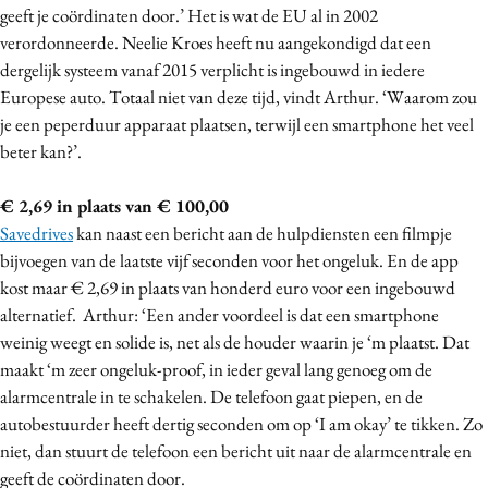
geeft je coördinaten door.’ Het is wat de EU al in 2002
Media
verordonneerde. Neelie Kroes heeft nu aangekondigd dat een
Merkstrategie
dergelijk systeem vanaf 2015 verplicht is ingebouwd in iedere
PR
Europese auto. Totaal niet van deze tijd, vindt Arthur. ‘Waarom zou
Programmatic
je een peperduur apparaat plaatsen, terwijl een smartphone het veel
beter kan?’.
Purpose Marketing
Reputatie & crisis
€ 2,69 in plaats van € 100,00
Savedrives
kan naast een bericht aan de hulpdiensten een filmpje
bijvoegen van de laatste vijf seconden voor het ongeluk. En de app
kost maar € 2,69 in plaats van honderd euro voor een ingebouwd
alternatief. Arthur: ‘Een ander voordeel is dat een smartphone
weinig weegt en solide is, net als de houder waarin je ‘m plaatst. Dat
maakt ‘m zeer ongeluk-proof, in ieder geval lang genoeg om de
alarmcentrale in te schakelen. De telefoon gaat piepen, en de
autobestuurder heeft dertig seconden om op ‘I am okay’ te tikken. Zo
niet, dan stuurt de telefoon een bericht uit naar de alarmcentrale en
geeft de coördinaten door.