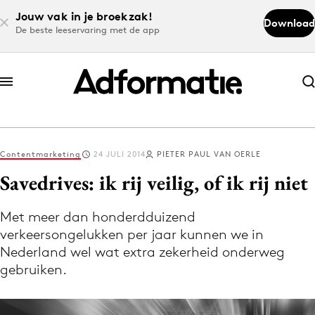
Jouw vak in je broekzak!
Download
De beste leeservaring met de app
Abonneer nu
Abonneer nu
Contentmarketing
24 JULI 2014
PIETER PAUL VAN OERLE
Log in
Savedrives: ik rij veilig, of ik rij niet
Met meer dan honderdduizend
Download de app
verkeersongelukken per jaar kunnen we in
Volg het laatste nieuws via de Adformatie
Nederland wel wat extra zekerheid onderweg
Nieuws app
gebruiken.