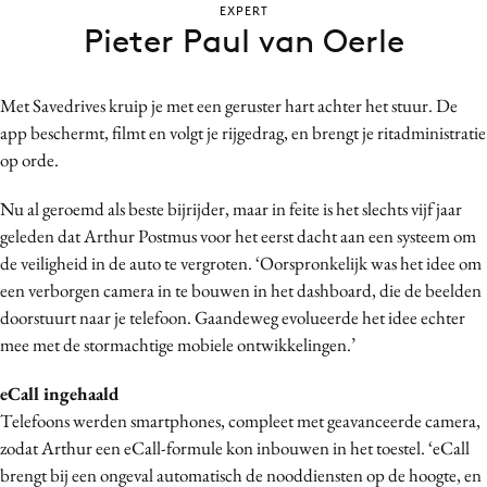
EXPERT
Bureaus
Pieter Paul van Oerle
Campagnes
Carriere
Met Savedrives kruip je met een geruster hart achter het stuur. De
Contentmarketing
app beschermt, filmt en volgt je rijgedrag, en brengt je ritadministratie
Craft
op orde.
Customer Experience
Nu al geroemd als beste bijrijder, maar in feite is het slechts vijf jaar
Data & Insights
geleden dat Arthur Postmus voor het eerst dacht aan een systeem om
Design
de veiligheid in de auto te vergroten. ‘Oorspronkelijk was het idee om
Digital transformation
een verborgen camera in te bouwen in het dashboard, die de beelden
Diversiteit
doorstuurt naar je telefoon. Gaandeweg evolueerde het idee echter
mee met de stormachtige mobiele ontwikkelingen.’
Effectiviteit
Gedragsverandering
eCall ingehaald
Influencer marketing
Telefoons werden smartphones, compleet met geavanceerde camera,
Interne communicatie
zodat Arthur een eCall-formule kon inbouwen in het toestel. ‘eCall
brengt bij een ongeval automatisch de nooddiensten op de hoogte, en
Martech