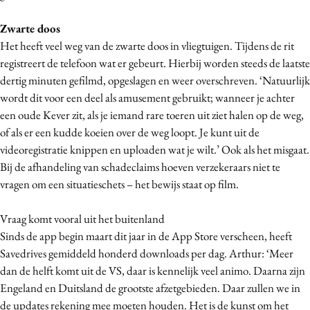
Zwarte doos
Het heeft veel weg van de zwarte doos in vliegtuigen. Tijdens de rit
registreert de telefoon wat er gebeurt. Hierbij worden steeds de laatste
dertig minuten gefilmd, opgeslagen en weer overschreven. ‘Natuurlijk
wordt dit voor een deel als amusement gebruikt; wanneer je achter
een oude Kever zit, als je iemand rare toeren uit ziet halen op de weg,
of als er een kudde koeien over de weg loopt. Je kunt uit de
videoregistratie knippen en uploaden wat je wilt.’ Ook als het misgaat.
Bij de afhandeling van schadeclaims hoeven verzekeraars niet te
vragen om een situatieschets – het bewijs staat op film.
Vraag komt vooral uit het buitenland
Sinds de app begin maart dit jaar in de App Store verscheen, heeft
Savedrives gemiddeld honderd downloads per dag. Arthur: ‘Meer
dan de helft komt uit de VS, daar is kennelijk veel animo. Daarna zijn
Engeland en Duitsland de grootste afzetgebieden. Daar zullen we in
de updates rekening mee moeten houden. Het is de kunst om het