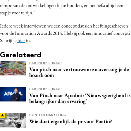
tempo van de ontwikkelingen bij te houden, en het liefst altijd een
stapje voor te zijn.’
Iedere week interviewen we een concept dat zich heeft ingeschreven
voor de Innovation Awards 2014. Heb jij ook een innovatief concept?
Schrijf je
hier
in.
Gerelateerd
PARTNERBIJDRAGE
Van pitch naar vertrouwen: zo overtuig je de
boardroom
PARTNERBIJDRAGE
Van Pinch naar Apadmi: 'Nieuwsgierigheid is
belangrijker dan ervaring'
CONTENTMARKETING
Wie doet eigenlijk de pr voor Poetin?