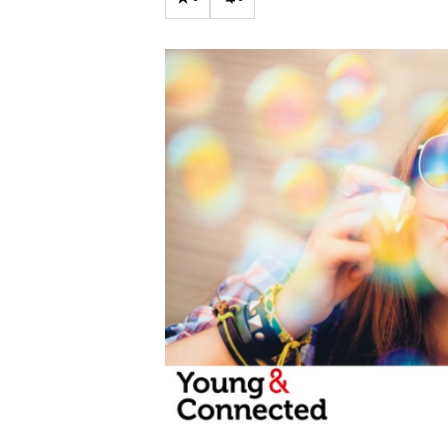
Carriere
Effectiviteit
Contentmarketing
Gedragsverand
Craft
Influencer mar
Customer Experience
Interne commu
Data & Insights
Martech