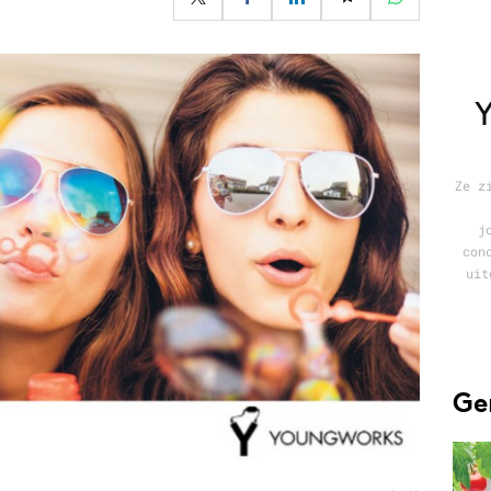
Programmatic
ering
Purpose Marketing
keting
Reputatie & crisis
nicatie
Ze z
j
con
uit
Ge