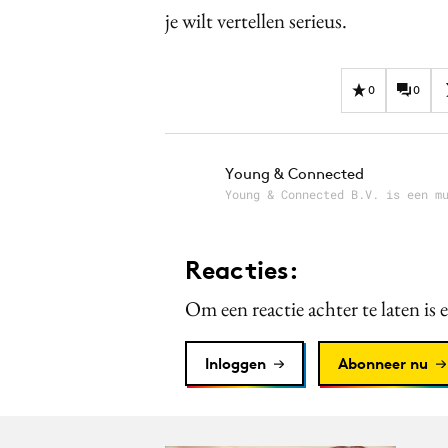
je wilt vertellen serieus.
0
0
Young & Connected
Young & Connected B.V. is een m
Reacties:
Om een reactie achter te laten is 
Inloggen
Abonneer nu