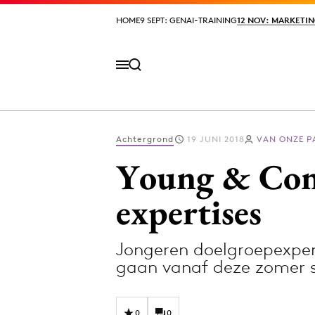
HOME
HOME
9 SEPT: GENAI-TRAINING
9 SEPT: GENAI-TRAINING
12 NOV: MARKETIN
12 NOV: MARKETIN
Achtergrond
19 JUNI 2018
VAN ONZE 
Volg het laatste nieuws via de Adformatie N
Young & Con
expertises
Topics
Jongeren doelgroepexper
Artificial Intelligence
Design
gaan vanaf deze zomer
Bureaus
Digital transf
Campagnes
Diversiteit
0
0