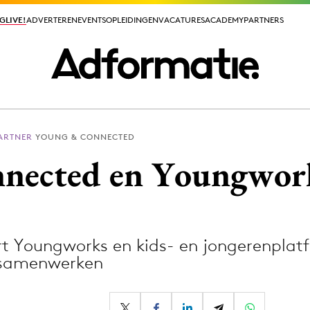
GLIVE!
GLIVE!
ADVERTEREN
ADVERTEREN
EVENTS
EVENTS
OPLEIDINGEN
OPLEIDINGEN
VACATURES
VACATURES
ACADEMY
ACADEMY
PARTNERS
PARTNERS
PARTNER
YOUNG & CONNECTED
ieuws app
nected en Youngwor
t Youngworks en kids- en jongerenpla
Media
 samenwerken
ormation
Merkstrategie
PR