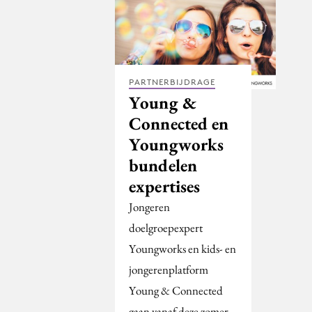
PARTNERBIJDRAGE
Young &
Connected en
Youngworks
bundelen
expertises
Jongeren
doelgroepexpert
Youngworks en kids- en
jongerenplatform
Young & Connected
gaan vanaf deze zomer