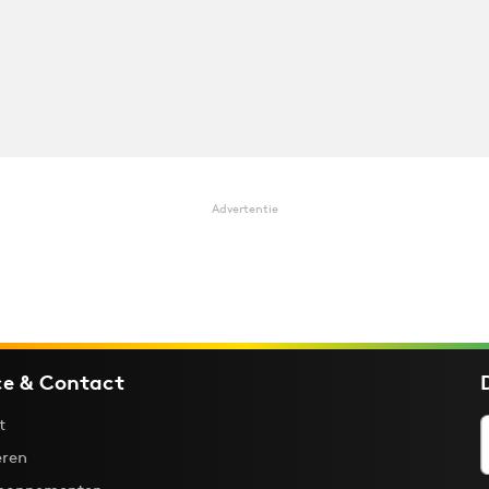
Advertentie
ce & Contact
t
ren