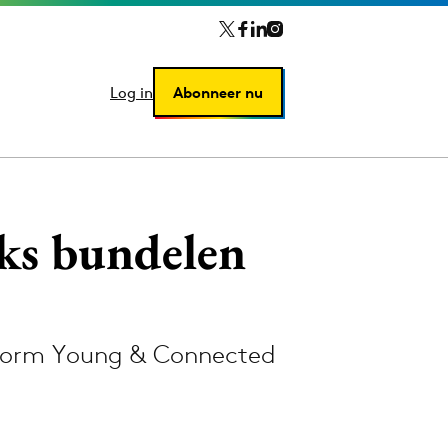
Log in
Log in
Abonneer nu
Abonneer nu
ks bundelen
tform Young & Connected