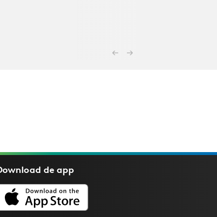
Download de
app