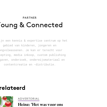
PARTNER
Young & Connected
ijn een kennis & expertise centrum op het
gebied van kinderen, jongeren en
ongvolwassenen. Je kan er terecht voor
cepting, media inkoop, custom publishing
gaven, onderzoek, onderwijsmateriaal en
contentcreatie en -distributie.
relateerd
ADVERTORIAL
Heinz: ‘Het was voor ons