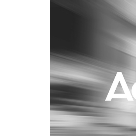
Carriere
Effectiviteit
Contentmarketing
Gedragsverand
Craft
Influencer mar
Customer Experience
Interne commu
Data & Insights
Martech