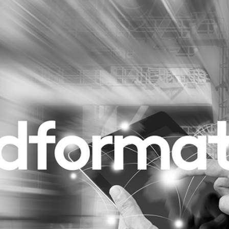
Programmatic
ering
Purpose Marketing
keting
Reputatie & crisis
nicatie