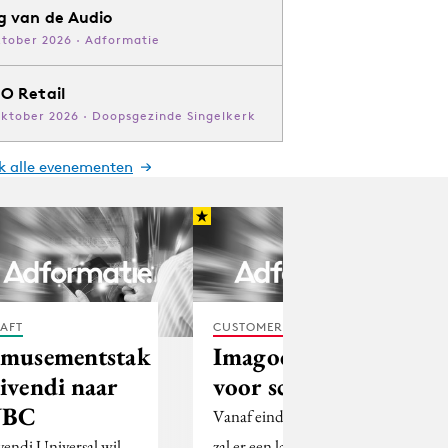
g van de Audio
ktober 2026 · Adformatie
O Retail
oktober 2026 · Doopsgezinde Singelkerk
jk alle evenementen
AFT
CUSTOMER EXPERIENCE
musementstak
Imagocampagne
ivendi naar
voor schoenen
NBC
Vanaf eind september
vendi Universal wil
zal er een landelijke