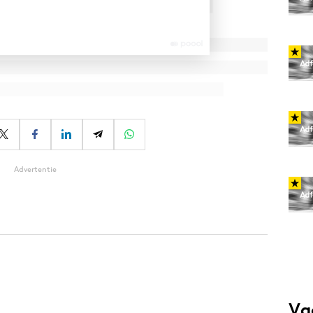
Advertentie
Va