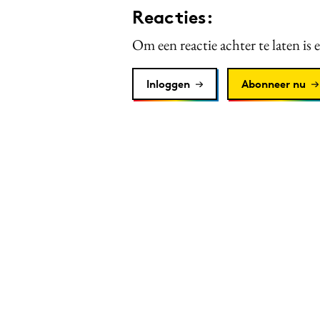
Reacties:
Om een reactie achter te laten is 
Inloggen
Abonneer nu