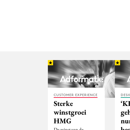
CUSTOMER EXPERIENCE
DESI
Sterke
‘K
winstgroei
ge
HMG
nu
be
De winst van de