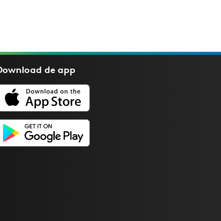
Download de
app