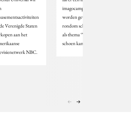
n
imagocampagne
usementsactiviteiten
worden gevoerd
 de Verenigde Staten
rondom schoenen met
rkopen aan het
als thema ‘Wat een
erikaanse
schoen kan doen'.
levisienetwerk NBC.