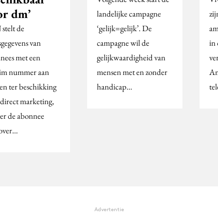
or dm’
landelijke campagne
zij
stelt de
‘gelijk=gelijk’. De
am
sgegevens van
campagne wil de
in
nees met een
gelijkwaardigheid van
ve
im nummer aan
mensen met en zonder
Am
en ter beschikking
handicap…
te
 direct marketing,
er de abonnee
over…
Advertentie