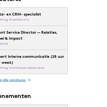
ta- en CRM- specialist
chting Proefdiervrij
ent Service Director — Relaties,
oei & Impact
mVijf
pert interne communicatie (28 uur
r week)
chting CliniClowns Nederland
k alle vacatures
enementen