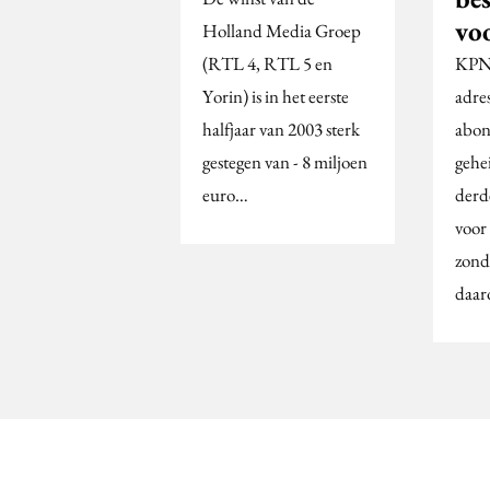
vo
Holland Media Groep
(RTL 4, RTL 5 en
KPN 
Yorin) is in het eerste
adre
halfjaar van 2003 sterk
abon
gestegen van - 8 miljoen
gehe
euro…
derd
voor
zond
daar