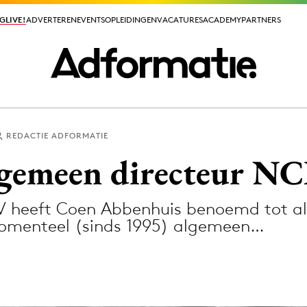
GLIVE!
GLIVE!
ADVERTEREN
ADVERTEREN
EVENTS
EVENTS
OPLEIDINGEN
OPLEIDINGEN
VACATURES
VACATURES
ACADEMY
ACADEMY
PARTNERS
PARTNERS
REDACTIE ADFORMATIE
ieuws app
lgemeen directeur N
 heeft Coen Abbenhuis benoemd tot al
momenteel (sinds 1995) algemeen…
Media
ormation
Merkstrategie
PR