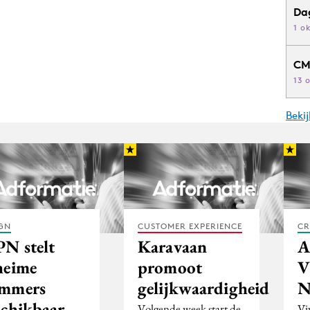
Da
1 o
CM
13 
Beki
GN
CUSTOMER EXPERIENCE
CR
PN stelt
Karavaan
A
heime
promoot
V
mmers
gelijkwaardigheid
schikbaar
Volgende week start de
Vi