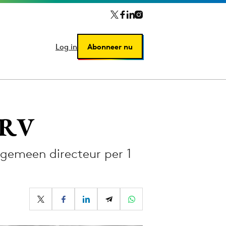
Log in
Log in
Abonneer nu
Abonneer nu
CRV
gemeen directeur per 1