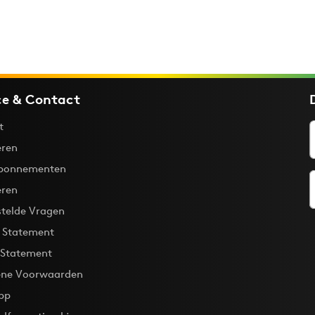
ce & Contact
t
ren
bonnementen
eren
stelde Vragen
y Statement
 Statement
ne Voorwaarden
pp