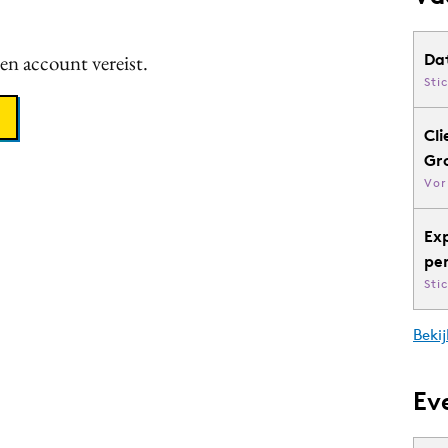
een account vereist.
Da
Sti
Cli
Gr
Vor
Ex
pe
Sti
Bekij
Ev