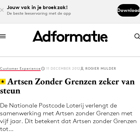
Jouw vak in je broekzak!
Download
De beste leeservaring met de app
Abonneer nu
Abonneer nu
Customer Experience
11 DECEMBER 2012
ROGIER MULDER
Log in
Artsen Zonder Grenzen zeker van
steun
Download de app
Volg het laatste nieuws via de Adformatie
De Nationale Postcode Loterij verlengt de
samenwerking met Artsen zonder Grenzen met
Nieuws app
vijf jaar. Dit betekent dat Artsen zonder Grenzen
tot…