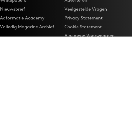
Whitepapers
Adverteren
Nieuwsbrief
Veelgestelde Vragen
Adformatie Academy
Privacy Statement
Volledig Magazine Archief
Cookie Statement
Algemene Voorwaarden
Onze app
Maak Adformatie.nl je
Google-favoriet
Privacyinstellingen
Download de
Adformatie Nieuws App