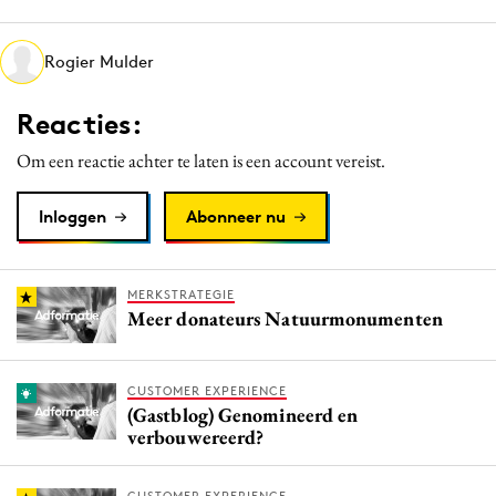
Media
Merkstrategie
Rogier Mulder
PR
Reacties:
Programmatic
Purpose Marketing
Om een reactie achter te laten is een account vereist.
Reputatie & crisis
Inloggen
Abonneer nu
MERKSTRATEGIE
Meer donateurs Natuurmonumenten
CUSTOMER EXPERIENCE
(Gastblog) Genomineerd en
verbouwereerd?