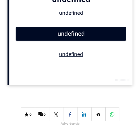
Bureaus
Campagnes
Carriere
Contentmarketing
Craft
Customer Experience
Data & Insights
Design
Digital transformation
Diversiteit
Effectiviteit
Gedragsverandering
0
0
Influencer marketing
Advertentie
Interne communicatie
Martech