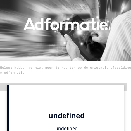
Menu
Home
9 sept: GenAI-training
12 nov: MarketingLive!
Adverteren
Helaas hebben we niet meer de rechten op de originele afbeelding
Events
© adformatie
Opleidingen
Vacatures
Advertentie
Academy
Partners
Topics
Artificial Intelligence