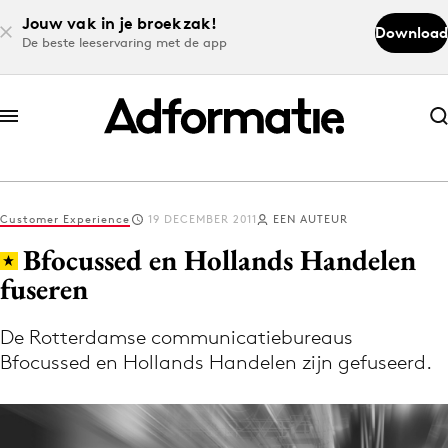
Jouw vak in je broekzak!
Download
De beste leeservaring met de app
Abonneer nu
Abonneer nu
Customer Experience
19 DECEMBER 2011
EEN AUTEUR
Log in
Bfocussed en Hollands Handelen
fuseren
Download de app
Volg het laatste nieuws via de Adformatie
De Rotterdamse communicatiebureaus
Bfocussed en Hollands Handelen zijn gefuseerd.
Nieuws app