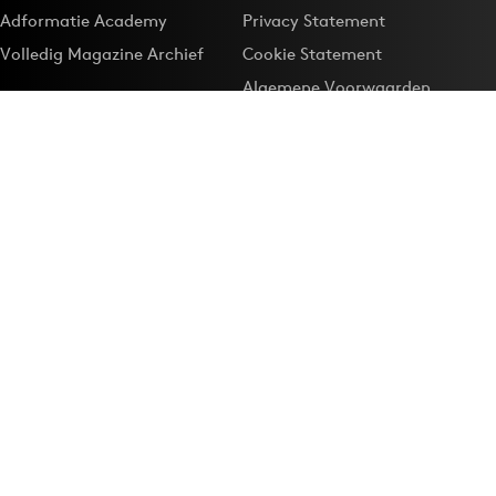
Adformatie Academy
Privacy Statement
Volledig Magazine Archief
Cookie Statement
Algemene Voorwaarden
Onze app
Maak Adformatie.nl je
Google-favoriet
Privacyinstellingen
Download de
Adformatie Nieuws App