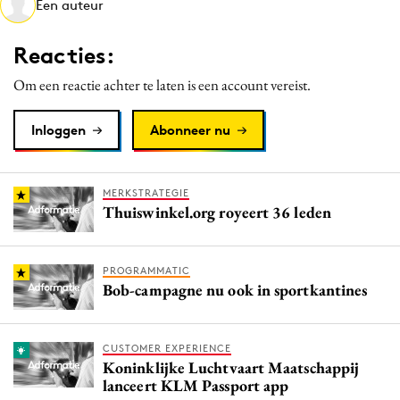
Een auteur
Media
Merkstrategie
Reacties:
PR
Om een reactie achter te laten is een account vereist.
Programmatic
Purpose Marketing
Inloggen
Abonneer nu
Reputatie & crisis
MERKSTRATEGIE
Thuiswinkel.org royeert 36 leden
PROGRAMMATIC
Bob-campagne nu ook in sportkantines
CUSTOMER EXPERIENCE
Koninklijke Luchtvaart Maatschappij
lanceert KLM Passport app