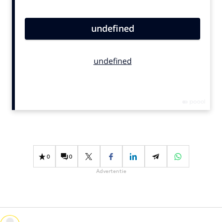
Bureaus
Campagnes
Carriere
Contentmarketing
Craft
Customer Experience
Data & Insights
Design
Digital transformation
Diversiteit
0
0
Effectiviteit
Advertentie
Gedragsverandering
Influencer marketing
Interne communicatie
Martech