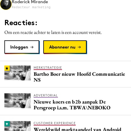
Roderick Mirande
Media
Redacteur marketing
Merkstrategie
Reacties:
PR
Om een reactie achter te laten is een account vereist.
Programmatic
Purpose Marketing
Inloggen
Abonneer nu
Reputatie & crisis
MERKSTRATEGIE
Bartho Boer nieuw Hoofd Communicatie
NS
ADVERTORIAL
Nieuwe koers en b2b aanpak De
Persgroep i.s.m. TBWA\NEBOKO
CUSTOMER EXPERIENCE
Wereldwijd marktaandeel van Android