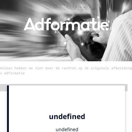
Menu
Home
9 sept: GenAI-training
12 nov: MarketingLive!
Adverteren
Helaas hebben we niet meer de rechten op de originele afbeelding
Events
© adformatie
Opleidingen
Vacatures
Advertentie
Academy
Partners
Topics
Artificial Intelligence