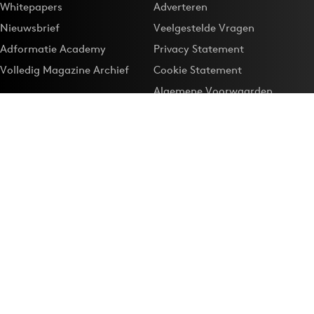
Whitepapers
Adverteren
Nieuwsbrief
Veelgestelde Vragen
Adformatie Academy
Privacy Statement
Volledig Magazine Archief
Cookie Statement
Algemene Voorwaarden
Onze app
Maak Adformatie.nl je
Google-favoriet
Privacyinstellingen
Download de
Adformatie Nieuws App