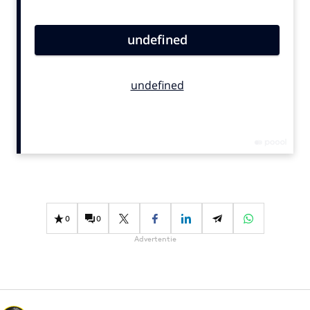
Bureaus
Campagnes
Carriere
Contentmarketing
Craft
Customer Experience
Data & Insights
Design
Digital transformation
Diversiteit
0
0
Effectiviteit
Advertentie
Gedragsverandering
Influencer marketing
Interne communicatie
Martech