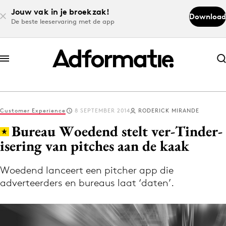
Jouw vak in je broekzak!
Download
De beste leeservaring met de app
Abonneer nu
Abonneer nu
Customer Experience
8 SEPTEMBER 2014
RODERICK MIRANDE
Log in
Bureau Woedend stelt ver-Tinder-
isering van pitches aan de kaak
Download de app
Volg het laatste nieuws via de Adformatie
Woedend lanceert een pitcher app die
adverteerders en bureaus laat ‘daten’.
Nieuws app