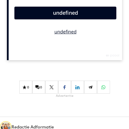
Bureaus
Campagnes
Carriere
Contentmarketing
Craft
Customer Experience
Data & Insights
Design
Digital transformation
Diversiteit
0
0
Effectiviteit
Advertentie
Gedragsverandering
Influencer marketing
Interne communicatie
Martech
Redactie Adformatie