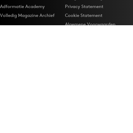
Adformatie Academy
Privacy Statement
Volledig Magazine Archief
Cookie Statement
Algemene Voorwaarden
Onze app
Maak Adformatie.nl je
Google-favoriet
Privacyinstellingen
Download de
Adformatie Nieuws App