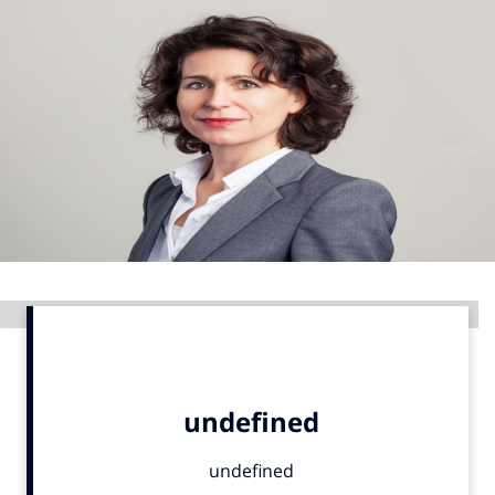
Menu
Home
9 sept: GenAI-training
12 nov: MarketingLive!
Adverteren
Events
Opleidingen
Advertentie
Vacatures
Academy
Partners
Topics
Artificial Intelligence