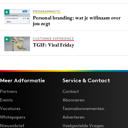
PROGRAMMATIC
Personal branding: wat je wifinaam over
jou zegt
CUSTOMER EXPERIENCE
TGIF: Viral Friday
Meer Adformatie
Service & Contact
Partners
Contact
Events
Abonneren
Vacatures
Teamabonnementen
Whitepapers
Adverteren
Nieuwsbrief
Veelgestelde Vragen