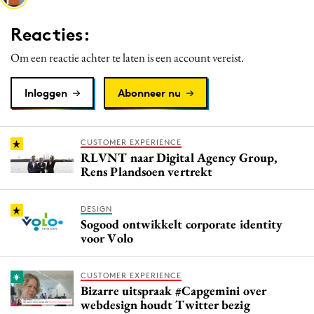
Media
Reacties:
Merkstrategie
Om een reactie achter te laten is een account vereist.
PR
Programmatic
Inloggen
Abonneer nu
Purpose Marketing
Reputatie & crisis
CUSTOMER EXPERIENCE
RLVNT naar Digital Agency Group,
Rens Plandsoen vertrekt
DESIGN
Sogood ontwikkelt corporate identity
voor Volo
CUSTOMER EXPERIENCE
Bizarre uitspraak #Capgemini over
webdesign houdt Twitter bezig