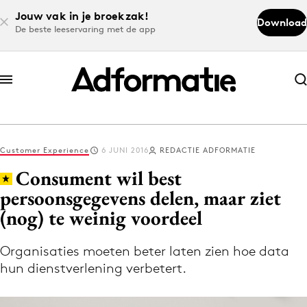
Jouw vak in je broekzak!
Download
De beste leeservaring met de app
Abonneer nu
Abonneer nu
Customer Experience
6 JUNI 2016
REDACTIE ADFORMATIE
Log in
Consument wil best
persoonsgegevens delen, maar ziet
(nog) te weinig voordeel
Download de app
Volg het laatste nieuws via de Adformatie
Organisaties moeten beter laten zien hoe data
Nieuws app
hun dienstverlening verbetert.