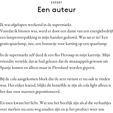
EXPERT
Bureaus
Een auteur
Campagnes
Carriere
Ik was afgelopen weekend in de supermarkt.
Contentmarketing
Voordat ik binnen was, werd er door een dame van een energiebedrijf
Craft
een lampenverpakking in mijn handen geduwd. Wat zat er in? Een
Customer Experience
gratis spaarlamp, nee, een bonnetje voor korting op een spaarlamp.
Data & Insights
In de supermarkt zelf deed ik een fles Flevosap in mijn karretje. Mijn
Design
vriendin vertelde dat ze had gelezen dat de sinaasappels gewoon uit
Digital transformation
Spanje komen en alleen maar in Flevoland worden geperst.
Diversiteit
Bij de cola aangekomen bleek dat de zero variant er nu ook te vinden
Effectiviteit
was. Het etiket lezend, blijkt dit hetzelfde te zijn als cola light alleen is
Gedragsverandering
het dan voor mannen gepositioneerd.
Influencer marketing
En toen kwam het licht. Wat zou het heerlijk zijn als al die verhaaltjes
Interne communicatie
over merken nu eens weg zouden zijn en je het product weer zou
Martech