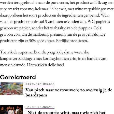
worden teruggebracht naar de pure vorm, het product zelf. Ik zag een
Media
supermarkt voor me, helemaal in het wit, met witte verpakkingen met
Merkstrategie
daarop alleen het soort product en de ingredienten genoemd. Waar
PR
van elke product maximaal 3 varianten te vinden zijn. WC-papier is
gewoon wc papier, zonder het verhaaltje van de puppies. Cola
Programmatic
gewoon cola. En de marketing premium van de prijs gehaald. De
Purpose Marketing
producten zijn er 50% goedkoper. Eerlijke producten.
Reputatie & crisis
Toen ik de supermarkt uitliep zag ik de dame weer, die
lampenverpakkingen met kortingsbonnen erin, in de handen van
mensen duwde. Het was een dolle boel.
Gerelateerd
PARTNERBIJDRAGE
Van pitch naar vertrouwen: zo overtuig je de
boardroom
PARTNERBIJDRAGE
''Niet de grootste wint, maar wie zich het