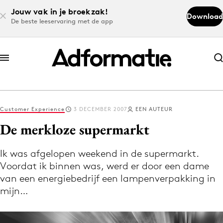
Jouw vak in je broekzak!
Download
De beste leeservaring met de app
Abonneer nu
Abonneer nu
Customer Experience
3 DECEMBER 2007
EEN AUTEUR
Log in
De merkloze supermarkt
Ik was afgelopen weekend in de supermarkt.
Download de app
Voordat ik binnen was, werd er door een dame
Volg het laatste nieuws via de Adformatie
van een energiebedrijf een lampenverpakking in
Nieuws app
mijn…