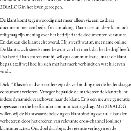
Media
2DiALOG in het leven geroepen.
Merkstrategie
De klant komt tegenwoordig niet meer alleen via een tastbaar
PR
document met een bedrijf in aanraking. Daarnaast uit deze klant ook
Programmatic
zelf graag zijn mening over het bedrijf dat de documenten verstuurt.
Purpose Marketing
En dat kan die klant echt overal. Hij zwerft wat af, met name online.
De klant is zich steeds meer bewust van het merk dat het bedrijf heeft.
Reputatie & crisis
Dat bedrijf kan sturen wat hij wil qua communicatie, maar de klant
bepaalt zelf wel hoe hij zich met het merk verbindt en wat hij ervan
vindt.
Dick: “Klassieke adverteerders zijn de verbinding met de hedendaagse
consument verloren. Vroeger bepaalde de marketeer de klantreis, nu
is deze dynamiek verschoven naar de klant. Er is een nieuwe generatie
opgestaan en die heeft ander communicatiegedrag. Met 2DiALOG
willen wij de klantwaardebeleving en klantbinding over alle kanalen
verbeteren door het creëren van relevante cross-channel (online)
klantinteracties. Ons doel daarbij is de retentie verhogen en de