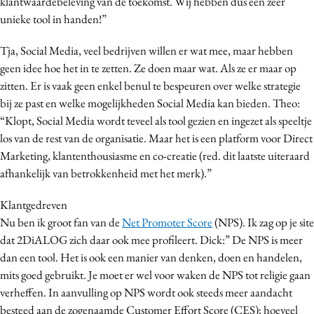
klantwaardebeleving van de toekomst. Wij hebben dus een zeer
unieke tool in handen!”
Tja, Social Media, veel bedrijven willen er wat mee, maar hebben
geen idee hoe het in te zetten. Ze doen maar wat. Als ze er maar op
zitten. Er is vaak geen enkel benul te bespeuren over welke strategie
bij ze past en welke mogelijkheden Social Media kan bieden. Theo:
“Klopt, Social Media wordt teveel als tool gezien en ingezet als speeltje
los van de rest van de organisatie. Maar het is een platform voor Direct
Marketing, klantenthousiasme en co-creatie (red. dit laatste uiteraard
afhankelijk van betrokkenheid met het merk).”
Klantgedreven
Nu ben ik groot fan van de
Net Promoter Score
(NPS). Ik zag op je site
dat 2DiALOG zich daar ook mee profileert. Dick:” De NPS is meer
dan een tool. Het is ook een manier van denken, doen en handelen,
mits goed gebruikt. Je moet er wel voor waken de NPS tot religie gaan
verheffen. In aanvulling op NPS wordt ook steeds meer aandacht
besteed aan de zogenaamde Customer Effort Score (CES); hoeveel