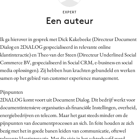
Bureaus
EXPERT
Campagnes
Een auteur
Carriere
Contentmarketing
Ik ga hierover in gesprek met Dick Kakebeeke (Directeur Document
Craft
Dialog en 2DiALOG gespecialiseerd in relevante online
Customer Experience
klantinteractie) en Theo van der Steen (Directeur Underlined Social
Data & Insights
Commerce BV, gespecialiseerd in Social CRM, e-business en social
media oplossingen). Zij hebben hun krachten gebundeld en werken
Design
samen op het gebied van customer experience management.
Digital transformation
Diversiteit
Pijnpunten
Effectiviteit
2DiALOG komt voort uit Document Dialog. Dit bedrijf werkt voor
documentintensieve organisaties als financiӫle Instellingen, overheid,
Gedragsverandering
energiebedrijven en telecom. Maar het gaat steeds minder om de
Influencer marketing
pijnpunten van documentprocessen an sich. In feite houden ze zich
Interne communicatie
bezig met het in goede banen leiden van communicatie, oftewel
Martech
relevante klantinteractie. Met die visie in het achterhoofd werd