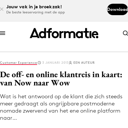
Jouw vak in je broekzak!
Download
De beste leeservaring met de app
Abonneer nu
Abonneer nu
Customer Experience
3 JANUARI 2013
EEN AUTEUR
Log in
De off- en online klantreis in kaart:
van Now naar Wow
Download de app
Volg het laatste nieuws via de Adformatie
Wat is het antwoord op de klant die zich steeds
meer gedraagt als ongrijpbare postmoderne
Nieuws app
nomade zwervend van het ene online platform
naar…