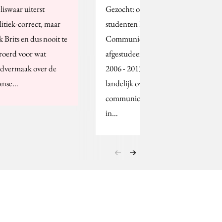
liswaar uiterst
Gezocht: oud-
litiek-correct, maar
studenten HBO-
k Brits en dus nooit te
Communicatie die zijn
roerd voor wat
afgestudeerd tussen
edvermaak over de
2006 - 2013. Het
anse…
landelijk overleg van
communicatieopleidingen
in…