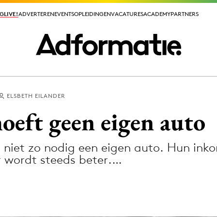
GLIVE!
GLIVE!
ADVERTEREN
ADVERTEREN
EVENTS
EVENTS
OPLEIDINGEN
OPLEIDINGEN
VACATURES
VACATURES
ACADEMY
ACADEMY
PARTNERS
PARTNERS
ELSBETH EILANDER
ieuws app
oeft geen eigen auto
 niet zo nodig een eigen auto. Hun inko
r wordt steeds beter.…
Media
ormation
Merkstrategie
PR