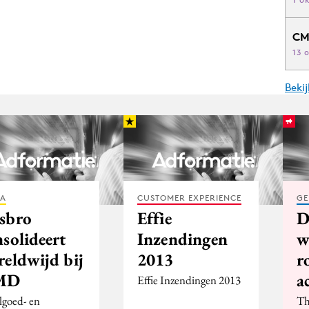
CM
13 
Beki
IA
CUSTOMER EXPERIENCE
GE
sbro
Effie
D
solideert
Inzendingen
w
reldwijd bij
2013
r
MD
a
Effie Inzendingen 2013
lgoed- en
Th