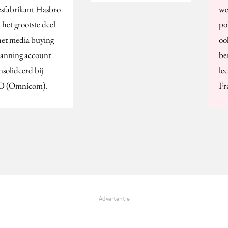
sfabrikant Hasbro
we
 het grootste deel
po
het media buying
oo
lanning account
be
nsolideerd bij
le
 (Omnicom).
Fr
Advertentie