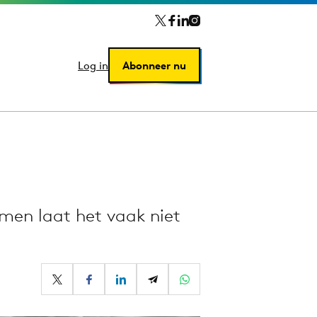
Log in
Log in
Abonneer nu
Abonneer nu
men laat het vaak niet