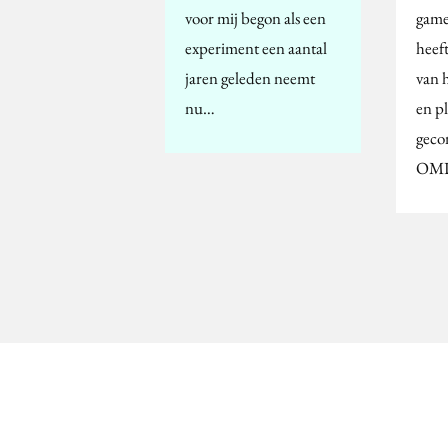
voor mij begon als een
game
experiment een aantal
heeft
jaren geleden neemt
van 
nu…
en p
geco
OMD