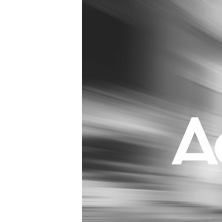
Carriere
Effectiviteit
Contentmarketing
Gedragsverand
Craft
Influencer mar
Customer Experience
Interne commu
Data & Insights
Martech