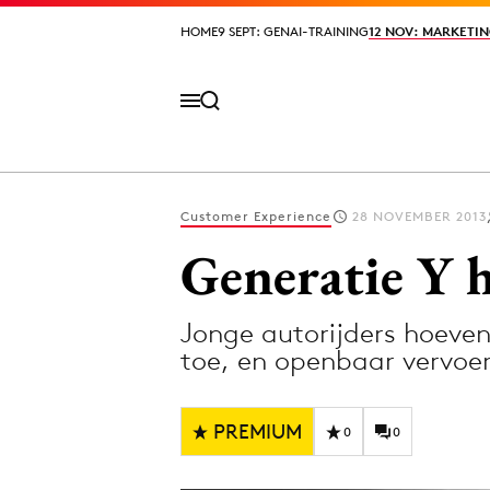
HOME
HOME
9 SEPT: GENAI-TRAINING
9 SEPT: GENAI-TRAINING
12 NOV: MARKETIN
12 NOV: MARKETIN
Customer Experience
28 NOVEMBER 2013
Volg het laatste nieuws via de Adformatie N
Generatie Y h
Jonge autorijders hoeven
Topics
toe, en openbaar vervoe
Artificial Intelligence
Design
Bureaus
Digital transf
PREMIUM
0
0
Campagnes
Diversiteit