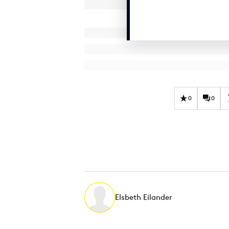
0
0
Elsbeth Eilander