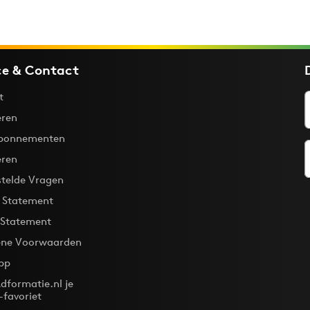
ce & Contact
t
ren
bonnementen
eren
stelde Vragen
y Statement
 Statement
ne Voorwaarden
pp
dformatie.nl je
-favoriet