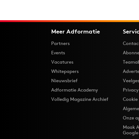
Meer Adformatie
Servi
Partners
Contac
Events
Abonne
Vacatures
Teama
Whitepapers
Advert
Nieuwsbrief
Veelge
Adformatie Academy
Privac
Volledig Magazine Archief
Cookie
Algeme
Onze a
Maak A
Google