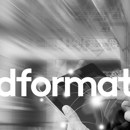
Programmatic
ering
Purpose Marketing
keting
Reputatie & crisis
nicatie