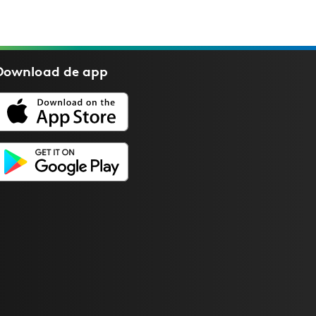
Download de
app