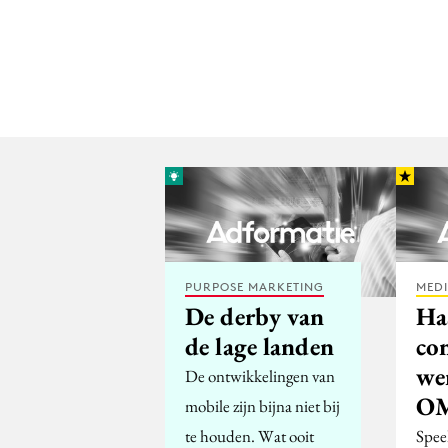
PURPOSE MARKETING
MED
De derby van
Ha
de lage landen
con
we
De ontwikkelingen van
O
mobile zijn bijna niet bij
te houden. Wat ooit
Spee