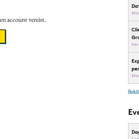
Da
Sti
een account vereist.
Cli
Gr
Vor
Ex
pe
Sti
Bekij
Ev
Da
1 o