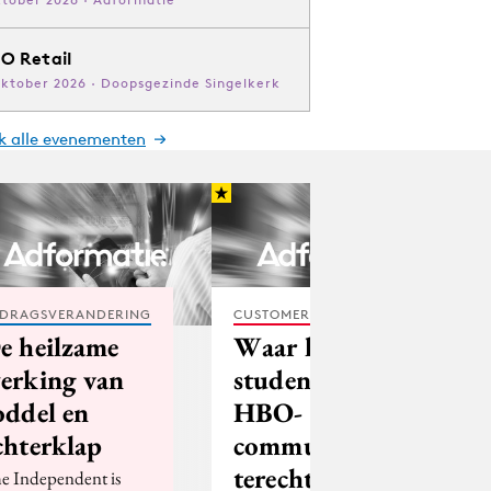
O Retail
oktober 2026 · Doopsgezinde Singelkerk
jk alle evenementen
DRAGSVERANDERING
CUSTOMER EXPERIENCE
e heilzame
Waar komen
erking van
studenten
oddel en
HBO-
chterklap
communicatie
terecht?
e Independent is