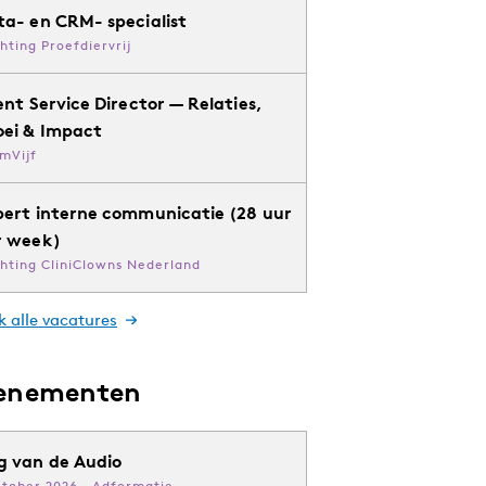
ta- en CRM- specialist
chting Proefdiervrij
ent Service Director — Relaties,
oei & Impact
mVijf
pert interne communicatie (28 uur
r week)
chting CliniClowns Nederland
k alle vacatures
enementen
g van de Audio
ktober 2026 · Adformatie