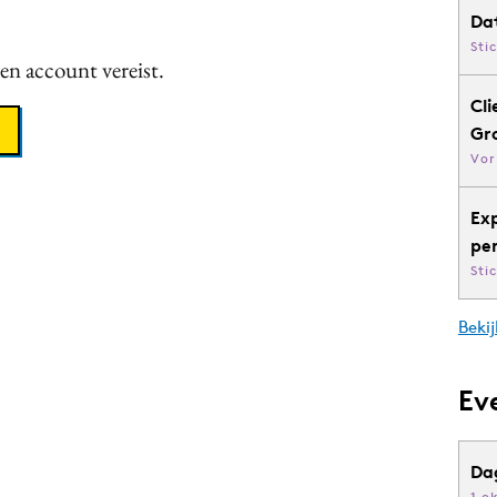
Da
Sti
een account vereist.
Cli
Gr
Vor
Ex
pe
Sti
Bekij
Ev
Da
1 o