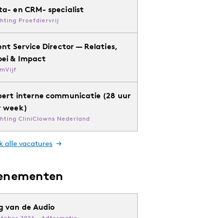
ta- en CRM- specialist
chting Proefdiervrij
ent Service Director — Relaties,
oei & Impact
mVijf
pert interne communicatie (28 uur
r week)
chting CliniClowns Nederland
k alle vacatures
enementen
g van de Audio
ktober 2026 · Adformatie