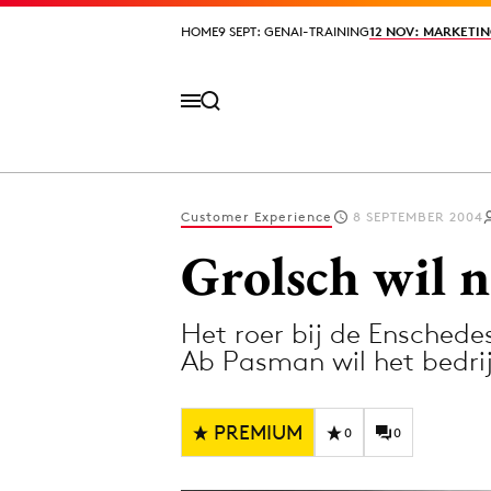
HOME
HOME
9 SEPT: GENAI-TRAINING
9 SEPT: GENAI-TRAINING
12 NOV: MARKETIN
12 NOV: MARKETIN
Customer Experience
8 SEPTEMBER 2004
Volg het laatste nieuws via de Adformatie N
Grolsch wil 
Het roer bij de Ensched
Topics
Ab Pasman wil het bedr
Artificial Intelligence
Design
Bureaus
Digital transf
PREMIUM
0
0
Campagnes
Diversiteit