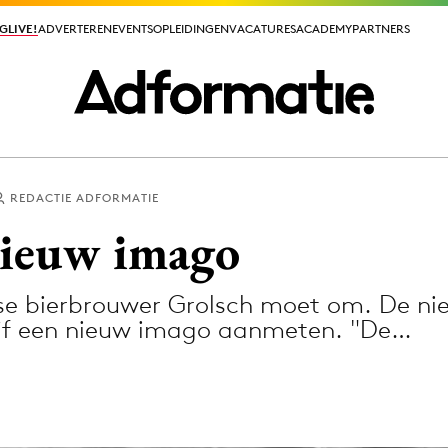
GLIVE!
GLIVE!
ADVERTEREN
ADVERTEREN
EVENTS
EVENTS
OPLEIDINGEN
OPLEIDINGEN
VACATURES
VACATURES
ACADEMY
ACADEMY
PARTNERS
PARTNERS
REDACTIE ADFORMATIE
ieuws app
nieuw imago
ese bierbrouwer Grolsch moet om. De ni
ijf een nieuw imago aanmeten. "De…
Media
ormation
Merkstrategie
PR