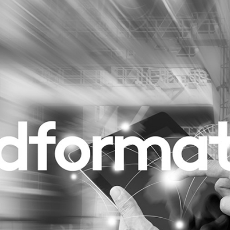
Programmatic
ering
Purpose Marketing
keting
Reputatie & crisis
nicatie