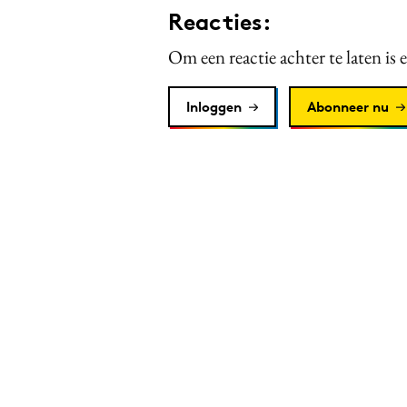
Reacties:
Om een reactie achter te laten is 
Inloggen
Abonneer nu