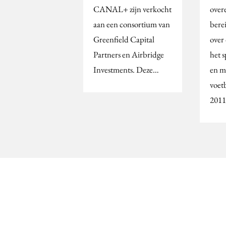
CANAL+ zijn verkocht
over
aan een consortium van
bere
Greenfield Capital
over
Partners en Airbridge
het 
Investments. Deze…
en m
voet
2011