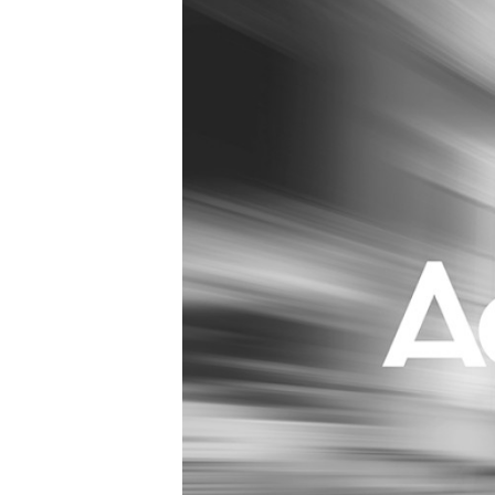
Carriere
Effectiviteit
Contentmarketing
Gedragsverand
Craft
Influencer mar
Customer Experience
Interne commu
Data & Insights
Martech