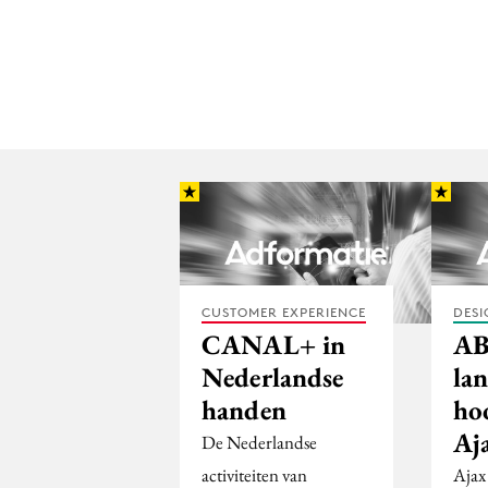
CUSTOMER EXPERIENCE
DESI
CANAL+ in
AB
Nederlandse
la
handen
ho
Aj
De Nederlandse
activiteiten van
Ajax