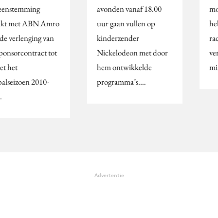
eenstemming
avonden vanaf 18.00
mo
ikt met ABN Amro
uur gaan vullen op
he
 de verlenging van
kinderzender
ra
sponsorcontract tot
Nickelodeon met door
ve
et het
hem ontwikkelde
mi
balseizoen 2010-
programma’s.…
.
Advertentie