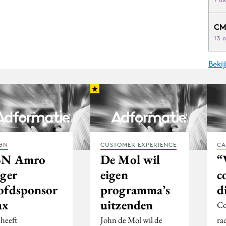
CM
13 
Beki
GN
CUSTOMER EXPERIENCE
CA
N Amro
De Mol wil
“
nger
eigen
c
ofdsponsor
programma’s
d
ax
uitzenden
Co
 heeft
John de Mol wil de
ra