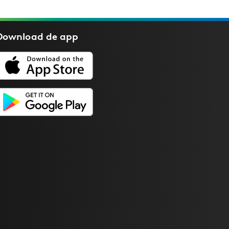
Download de
app