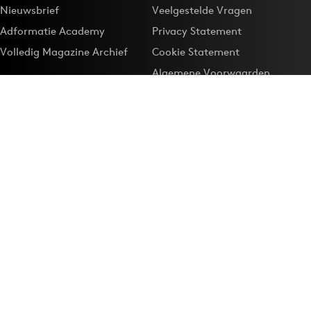
Nieuwsbrief
Veelgestelde Vragen
Adformatie Academy
Privacy Statement
Volledig Magazine Archief
Cookie Statement
Algemene Voorwaarden
Onze app
Maak Adformatie.nl je
Google-favoriet
Privacyinstellingen
Download de
Adformatie Nieuws App