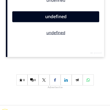
Bureaus
Campagnes
Carriere
Contentmarketing
Craft
Customer Experience
Data & Insights
Design
Digital transformation
Diversiteit
Effectiviteit
0
0
Gedragsverandering
Advertentie
Influencer marketing
Interne communicatie
Martech