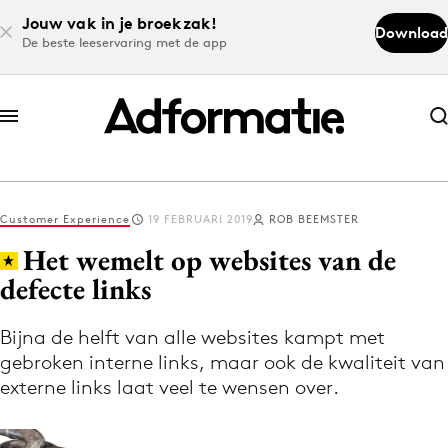
Jouw vak in je broekzak!
Download
De beste leeservaring met de app
Abonneer nu
Abonneer nu
Customer Experience
19 FEBRUARI 2019
ROB BEEMSTER
Log in
Het wemelt op websites van de
defecte links
Download de app
Volg het laatste nieuws via de Adformatie
Bijna de helft van alle websites kampt met
gebroken interne links, maar ook de kwaliteit van
Nieuws app
externe links laat veel te wensen over.