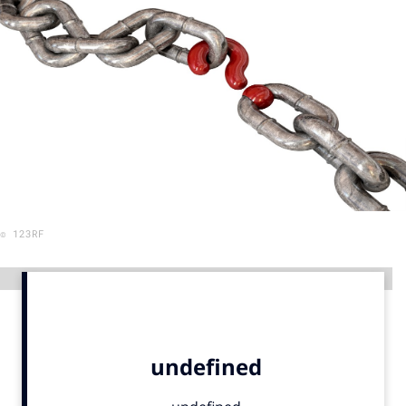
Menu
Home
9 sept: GenAI-training
12 nov: MarketingLive!
Adverteren
Events
© 123RF
Opleidingen
Vacatures
Advertentie
Academy
Partners
Topics
Artificial Intelligence