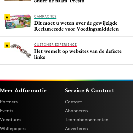
onder de naam 'Presto'
CAMPAGNES
Dit moet u weten over de gewijzigde
Reclamecode voor Voedingsmiddelen
CUSTOMER EXPERIENCE
Het wemelt op websites van de defecte
links
Meer Adformatie
Service & Contact
Partners
Contact
Events
Abonneren
Vacatures
Teamabonnementen
Whitepapers
Adverteren