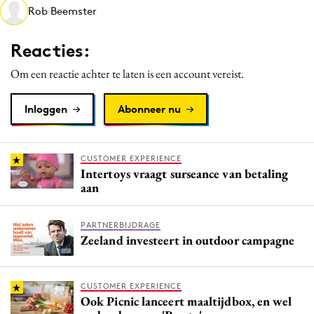
Rob Beemster
Media
Merkstrategie
Reacties:
PR
Om een reactie achter te laten is een account vereist.
Programmatic
Purpose Marketing
Inloggen
Abonneer nu
Reputatie & crisis
CUSTOMER EXPERIENCE
Intertoys vraagt surseance van betaling
aan
PARTNERBIJDRAGE
Zeeland investeert in outdoor campagne
CUSTOMER EXPERIENCE
Ook Picnic lanceert maaltijdbox, en wel