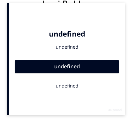
Joeri Bakker
Bureaus
Campagnes
Carriere
Contentmarketing
Craft
Customer Experience
Data & Insights
Design
Digital transformation
Diversiteit
Effectiviteit
Gedragsverandering
Influencer marketing
Interne communicatie
Martech