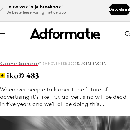
Jouw vak in je broekzak!
Download
De beste leeservaring met de app
Abonneer nu
Abonneer nu
Customer Experience
30 NOVEMBER 2009
JOERI BAKKER
Log in
iko© 483
Whenever people talk about the future of
Download de app
advertising it’s like - O, ad-vertising will be dead
Volg het laatste nieuws via de Adformatie
in five years and we’ll all be doing this…
Nieuws app