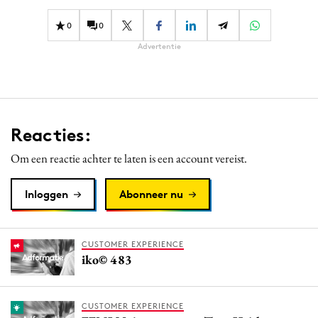
Media
0
0
Merkstrategie
Advertentie
PR
Programmatic
Purpose Marketing
Reputatie & crisis
Reacties:
Om een reactie achter te laten is een account vereist.
Inloggen
Abonneer nu
CUSTOMER EXPERIENCE
iko© 483
CUSTOMER EXPERIENCE