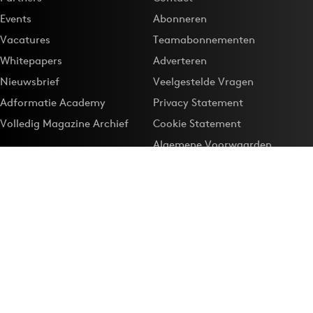
Events
Abonneren
Vacatures
Teamabonnementen
Whitepapers
Adverteren
Nieuwsbrief
Veelgestelde Vragen
Adformatie Academy
Privacy Statement
Volledig Magazine Archief
Cookie Statement
Algemene Voorwaarden
Onze app
Maak Adformatie.nl je
Google-favoriet
Privacyinstellingen
Download de
Adformatie Nieuws App