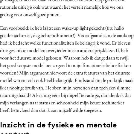
Media
rationele uitleg is ook wat waard: het vertelt namelijk hoe we ons
gedrag voor onszelf goedpraten.
Merkstrategie
PR
Een voorbeeld: ik heb laatst een wake-up light gekocht (tip: hallo
Programmatic
goede nachtrust, dag ochtendhumeur!). Voorafgaand aan de aankoop
Purpose Marketing
had ik bedacht welke functionaliteiten ik belangrijk vond. Er bleven
drie geschikte modellen over, ieder in een andere prijsklasse. Ik heb
Reputatie & crisis
voor het duurste model gekozen. Waarom heb ik dat gedaan terwijl
het goedkoopste model net zo goed in mijn functionele behoefte kon
voorzien? Mijn argument hiervoor: de extra features van het duurste
model waren toch ook héél belangrijk. Eindstand: in de praktijk maak
ik er nooit gebruik van. Hebben mijn hersenen dan toch een slimme
truc uitgehaald? Als ik nog eens bij mijzelf te rade ga, dan denk ik dat
mijn verlangen naar status en schoonheid mijn keuze toch sterker
heeft beïnvloed dan dat ik aan mijzelf wilde toegeven.
Inzicht in de fysieke en mentale