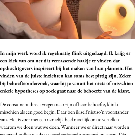
Bureaus
Campagnes
Carriere
Contentmarketing
Craft
Customer Experience
In mijn werk word ik regelmatig flink uitgedaagd. Ik krijg er
Data & Insights
een kick van om net dát verrassende haakje te vinden dat
opdrachtgevers inspireert bij het maken van hun plannen. Het
Design
vinden van de juiste inzichten kan soms best pittig zijn. Zeker
Digital transformation
bij behoefteonderzoek, waarbij je vanuit het niets of misschien
Diversiteit
enkele hypotheses op zoek gaat naar de behoefte van de klant.
Effectiviteit
De consument direct vragen naar zijn of haar behoefte, klinkt
Gedragsverandering
misschien als een goed begin. Daar ben ik zelf niet zo’n voorstander
Influencer marketing
van. Het is voor mensen namelijk heel moeilijk om te vertellen
Interne communicatie
waarom we doen wat we doen. Wanneer we er direct naar worden
Martech
gevraagd, zullen we daar vooral rationeel antwoord op geven. Die