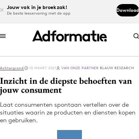
Jouw vak in je broekzak!
Download
De beste leeservaring met de app
Abonneer nu
Abonneer nu
Achtergrond
10 MAART 2021
VAN ONZE PARTNER
BLAUW RESEARCH
Log in
Inzicht in de diepste behoeften van
jouw consument
Download de app
Volg het laatste nieuws via de Adformatie
Laat consumenten spontaan vertellen over de
situaties waarin ze producten en diensten kopen
Nieuws app
en gebruiken.