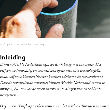
Bureaus
Campagnes
Carriere
Contentmarketing
Craft
Customer Experience
© Oxyma - a Merkle company
Data & Insights
Inleiding
Design
Digital transformation
Binnen Merkle Nederland zijn we druk bezig met innovatie. Hoe
blijven we innovatief en vooruitlopen op de nieuwste technologieën,
Diversiteit
zodat wij onze klanten hierover kunnen adviseren én verwonderen?
Effectiviteit
Door de verschillende expertises binnen Merkle Nederland samen te
Gedragsverandering
brengen, kunnen we de meest interessante dingen voor onze klanten
Influencer marketing
neerzetten.
Interne communicatie
Oxyma en aFrogleap werken samen aan het verder uitbreiden van onze
Martech