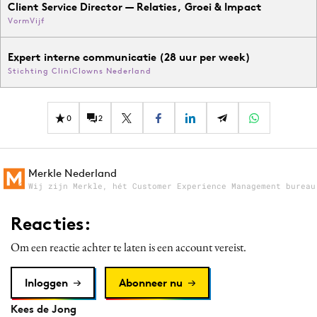
Client Service Director — Relaties, Groei & Impact
VormVijf
Expert interne communicatie (28 uur per week)
Stichting CliniClowns Nederland
0
2
Merkle Nederland
Wij zijn Merkle, hét Customer Experience Management bureau
Reacties:
Om een reactie achter te laten is een account vereist.
Inloggen
Abonneer nu
Kees de Jong