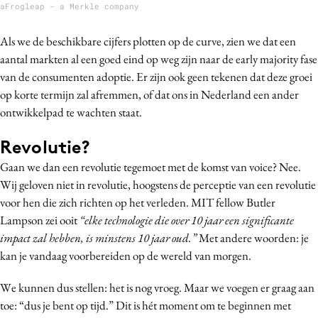
aFrogleap - a Merkle company
Als we de beschikbare cijfers plotten op de curve, zien we dat een
aantal markten al een goed eind op weg zijn naar de early majority fase
van de consumenten adoptie. Er zijn ook geen tekenen dat deze groei
op korte termijn zal afremmen, of dat ons in Nederland een ander
ontwikkelpad te wachten staat.
Revolutie?
Gaan we dan een revolutie tegemoet met de komst van voice? Nee.
Wij geloven niet in revolutie, hoogstens de perceptie van een revolutie
voor hen die zich richten op het verleden. MIT fellow Butler
Lampson zei ooit
“elke technologie die over 10 jaar een significante
impact zal hebben, is minstens 10 jaar oud.”
Met andere woorden: je
kan je vandaag voorbereiden op de wereld van morgen.
We kunnen dus stellen: het is nog vroeg. Maar we voegen er graag aan
toe: “dus je bent op tijd.” Dit is hét moment om te beginnen met