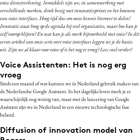
voice dienstverlening. Inmiddels zijn we, in samenwerking met
Media
verschillende merken, druk bezig met innovatiesprints en het bouwen
Merkstrategie
van voice interfaces. Hoog tijd dus om onze kennis hierover te delen!
PR
Innovatie staat hoog op de agenda bij veel organisaties, maar hoe kan je
zelf voorop blijven? En wat kan je als merk bijvoorbeeld met voice? In dit
Programmatic
eerste artikel van onze serie over voice interfaces leggen we je de basics
Purpose Marketing
uit. Zijn we al klaar voor voice of is het nog te vroeg? Lees snel verder!
Reputatie & crisis
Voice Assistenten: Het is nog erg
vroeg
Sinds een maand of wat kunnen we in Nederland gebruik maken van
de Nederlandse Google Assistant. In het dagelijks leven merk je er
waarschijnlijk nog weinig van, maar met de lancering van Google
Assistant zijn we in Nederland in een nieuwe technologische fase
beland.
Diffusion of innovation model van
Rogers