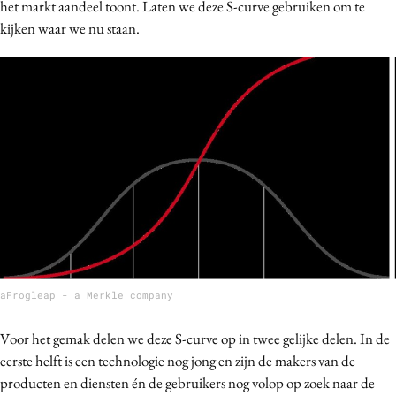
het markt aandeel toont. Laten we deze S-curve gebruiken om te
kijken waar we nu staan.
aFrogleap - a Merkle company
Voor het gemak delen we deze S-curve op in twee gelijke delen. In de
eerste helft is een technologie nog jong en zijn de makers van de
producten en diensten én de gebruikers nog volop op zoek naar de