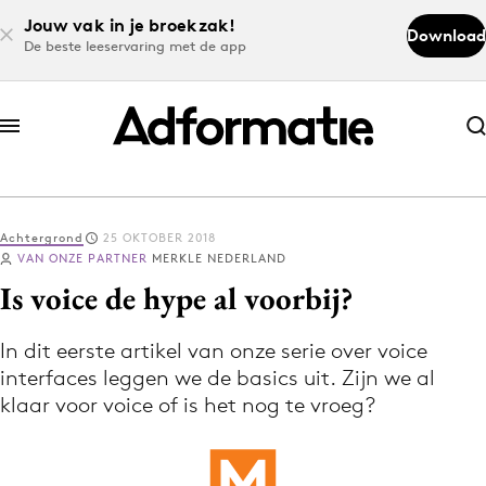
Jouw vak in je broekzak!
Download
De beste leeservaring met de app
Abonneer nu
Abonneer nu
Achtergrond
25 OKTOBER 2018
Log in
VAN ONZE PARTNER
MERKLE NEDERLAND
Is voice de hype al voorbij?
Download de app
In dit eerste artikel van onze serie over voice
Volg het laatste nieuws via de Adformatie
interfaces leggen we de basics uit. Zijn we al
Nieuws app
klaar voor voice of is het nog te vroeg?