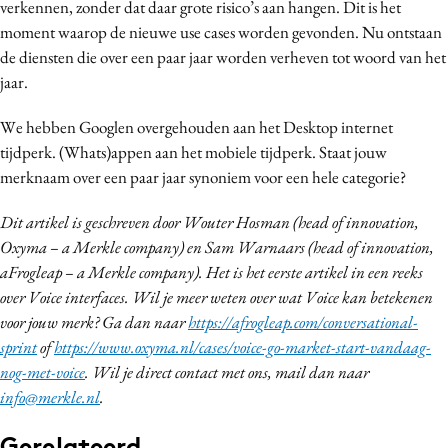
verkennen, zonder dat daar grote risico’s aan hangen. Dit is het
moment waarop de nieuwe use cases worden gevonden. Nu ontstaan
de diensten die over een paar jaar worden verheven tot woord van het
jaar.
We hebben Googlen overgehouden aan het Desktop internet
tijdperk. (Whats)appen aan het mobiele tijdperk. Staat jouw
merknaam over een paar jaar synoniem voor een hele categorie?
Dit artikel is geschreven door Wouter Hosman (head of innovation,
Oxyma – a Merkle company) en Sam Warnaars (head of innovation,
aFrogleap – a Merkle company). Het is het eerste artikel in een reeks
over Voice interfaces. Wil je meer weten over wat Voice kan betekenen
voor jouw merk? Ga dan naar
https://afrogleap.com/conversational-
sprint
of
https://www.oxyma.nl/cases/voice-go-market-start-vandaag-
nog-met-voice
. Wil je direct contact met ons, mail dan naar
info@merkle.nl
.
Gerelateerd