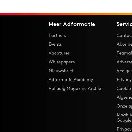
Meer Adformatie
Servi
Partners
Contac
Events
Abonne
Vacatures
Teama
Whitepapers
Advert
Nieuwsbrief
Veelge
Adformatie Academy
Privac
Volledig Magazine Archief
Cookie
Algeme
Onze a
Maak A
Google
Privacy