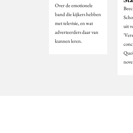
Over de emotionele
Beec
band die kijkers hebben
Schoo
met televisie, en wat
uit v
adverteerders daar van
'Vers
kunnen leren.
conc
Quo!
nov