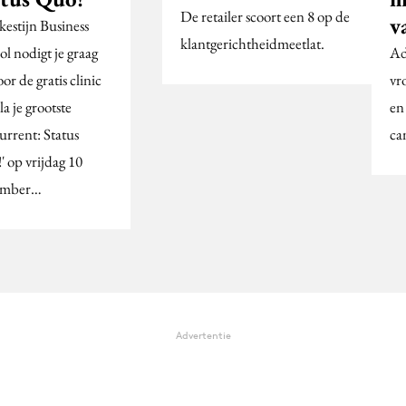
De retailer scoort een 8 op de
v
kestijn Business
klantgerichtheidmeetlat.
l nodigt je graag
Ad
oor de gratis clinic
vr
la je grootste
en
urrent: Status
ca
' op vrijdag 10
ember…
Advertentie