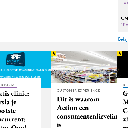
1 o
CM
13 
Beki
ERTORIAL
RE
CUSTOMER EXPERIENCE
tis clinic:
G
Dit is waarom
sla je
M
Action een
ootste
C
consumentenlieveling
ncurrent:
z
is
atus Quo!
m