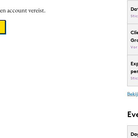
een account vereist.
Da
Sti
Cli
Gr
Vor
Ex
pe
Sti
Bekij
Ev
Da