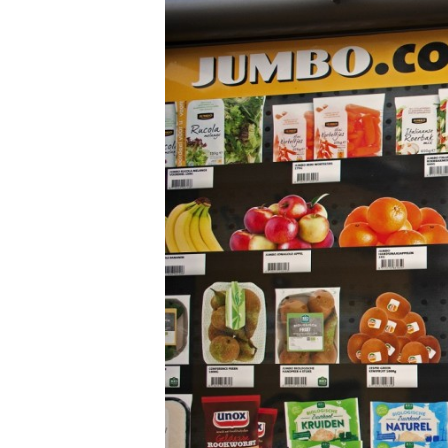
Carriere
Effectiviteit
Contentmarketing
Gedragsverand
Craft
Influencer mar
Customer Experience
Interne commu
Data & Insights
Martech