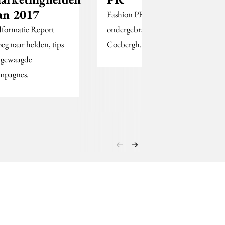
an 2017
Fashion PR wordt
formatie Report
ondergebracht bij
oeg naar helden, tips
Coebergh.
 gewaagde
mpagnes.