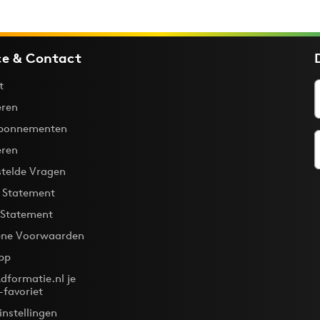
ce & Contact
t
ren
bonnementen
eren
stelde Vragen
y Statement
 Statement
ne Voorwaarden
pp
dformatie.nl je
-favoriet
instellingen