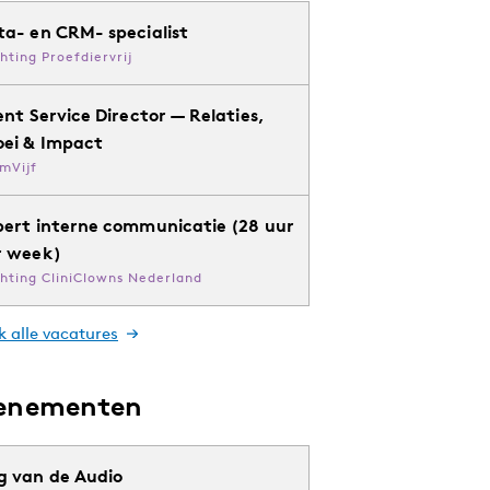
ta- en CRM- specialist
chting Proefdiervrij
ent Service Director — Relaties,
oei & Impact
mVijf
pert interne communicatie (28 uur
r week)
chting CliniClowns Nederland
k alle vacatures
enementen
g van de Audio