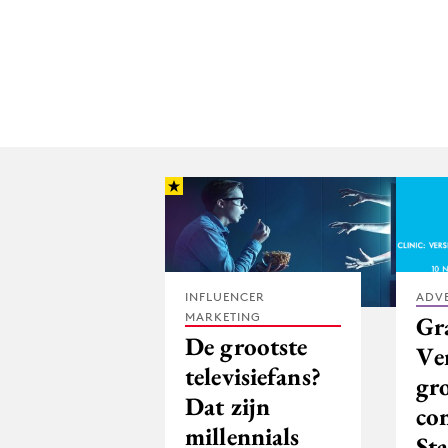
INFLUENCER
ADV
MARKETING
Gra
De grootste
Ver
televisiefans?
gr
Dat zijn
co
millennials
St