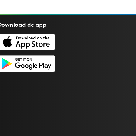
Download de
app