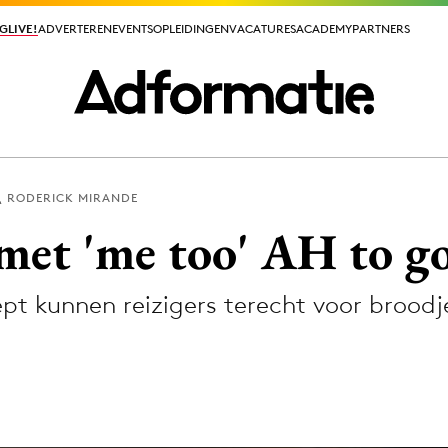
GLIVE!
GLIVE!
ADVERTEREN
ADVERTEREN
EVENTS
EVENTS
OPLEIDINGEN
OPLEIDINGEN
VACATURES
VACATURES
ACADEMY
ACADEMY
PARTNERS
PARTNERS
RODERICK MIRANDE
ieuws app
et 'me too' AH to g
pt kunnen reizigers terecht voor broodj
Media
ormation
Merkstrategie
PR