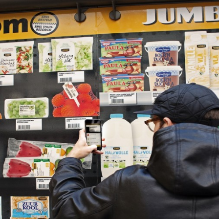
Programmatic
ering
Purpose Marketing
keting
Reputatie & crisis
nicatie