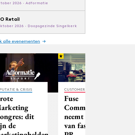
ktober 2026 · Adformatie
O Retail
oktober 2026 · Doopsgezinde Singelkerk
jk alle evenementen
PUTATIE & CRISIS
CUSTOMER EXPERIENCE
rote
Fuse
arketing
Communication
ongres: dit
neemt afscheid
ijn de
van fashion
arketinghelden
PR