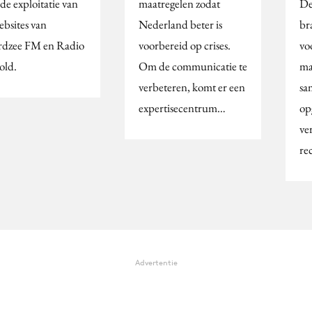
de exploitatie van
maatregelen zodat
D
ebsites van
Nederland beter is
br
dzee FM en Radio
voorbereid op crises.
vo
old.
Om de communicatie te
ma
verbeteren, komt er een
sa
expertisecentrum…
op
ve
re
Advertentie