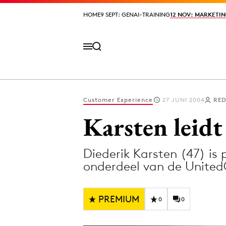
HOME
HOME
9 SEPT: GENAI-TRAINING
9 SEPT: GENAI-TRAINING
12 NOV: MARKETIN
12 NOV: MARKETIN
Customer Experience
27 JUNI 2004
RED
Volg het laatste nieuws via de Adformatie N
Karsten leid
Diederik Karsten (47) is
Topics
onderdeel van de Unite
Artificial Intelligence
Design
Bureaus
Digital transf
PREMIUM
0
0
Campagnes
Diversiteit