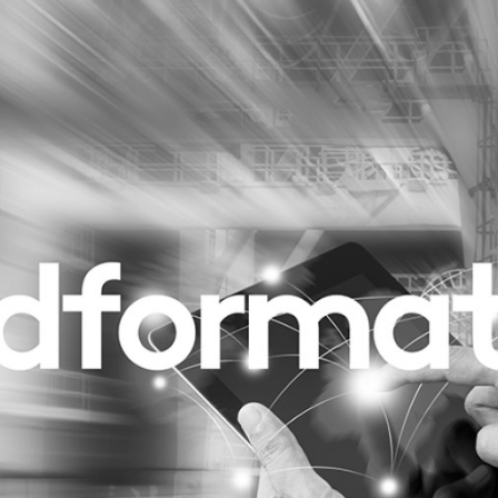
Programmatic
ering
Purpose Marketing
keting
Reputatie & crisis
nicatie