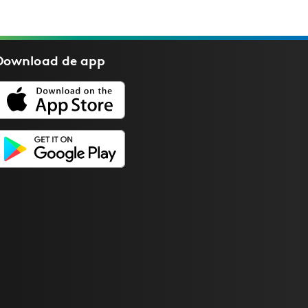
Download de
app