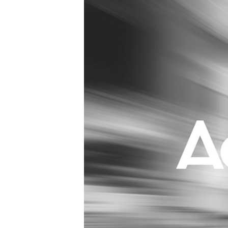
Carriere
Effectiviteit
Contentmarketing
Gedragsverand
Craft
Influencer mar
Customer Experience
Interne commu
Data & Insights
Martech