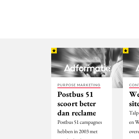
PURPOSE MARKETING
CON
Postbus 51
We
scoort beter
sit
dan reclame
Talp
Postbus 51 campagnes
en W
hebben in 2003 met
over