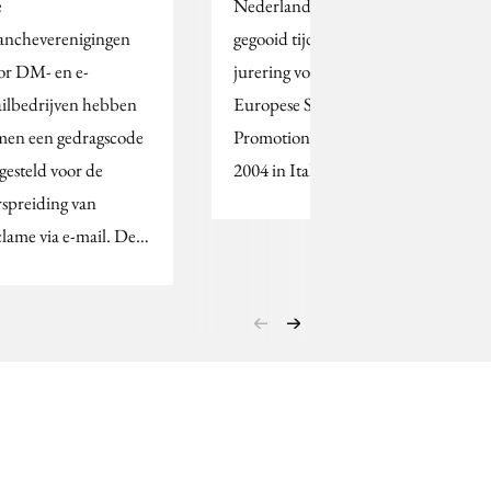
e
Nederland hoge ogen
ancheverenigingen
gegooid tijdens de
or DM- en e-
jurering voor de
ilbedrijven hebben
Europese Sales
men een gedragscode
Promotion Awards
gesteld voor de
2004 in Italië. Met 7…
rspreiding van
clame via e-mail. De…