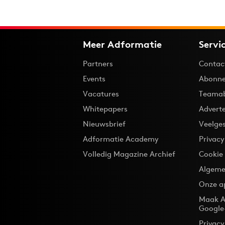
Meer Adformatie
Servi
Partners
Contac
Events
Abonne
Vacatures
Teama
Whitepapers
Advert
Nieuwsbrief
Veelge
Adformatie Academy
Privac
Volledig Magazine Archief
Cookie
Algeme
Onze a
Maak A
Google
Privacy