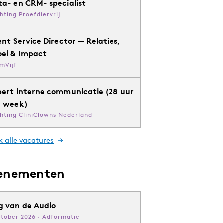
ta- en CRM- specialist
chting Proefdiervrij
ent Service Director — Relaties,
oei & Impact
mVijf
pert interne communicatie (28 uur
r week)
chting CliniClowns Nederland
k alle vacatures
enementen
g van de Audio
ktober 2026 · Adformatie