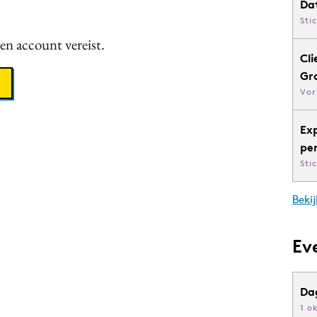
Da
Sti
een account vereist.
Cli
Gr
Vor
Ex
pe
Sti
Bekij
Ev
Da
1 o