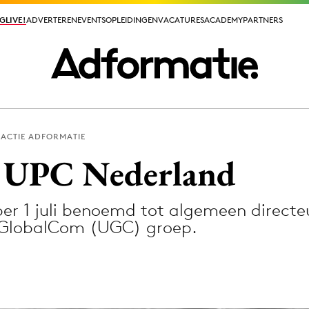
GLIVE!
GLIVE!
ADVERTEREN
ADVERTEREN
EVENTS
EVENTS
OPLEIDINGEN
OPLEIDINGEN
VACATURES
VACATURES
ACADEMY
ACADEMY
PARTNERS
PARTNERS
ACTIE ADFORMATIE
ieuws app
t UPC Nederland
 per 1 juli benoemd tot algemeen direc
dGlobalCom (UGC) groep.
Media
ormation
Merkstrategie
PR