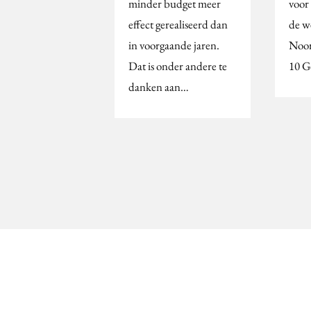
minder budget meer
voor 
effect gerealiseerd dan
de w
in voorgaande jaren.
Noor
Dat is onder andere te
10 G
danken aan…