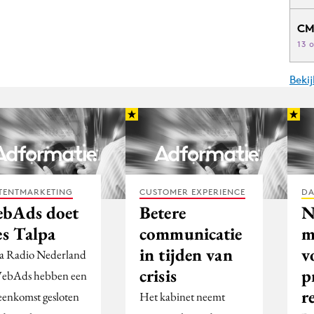
CM
13 
Beki
TENTMARKETING
CUSTOMER EXPERIENCE
DA
bAds doet
Betere
N
es Talpa
communicatie
m
in tijden van
v
a Radio Nederland
crisis
p
ebAds hebben een
r
eenkomst gesloten
Het kabinet neemt