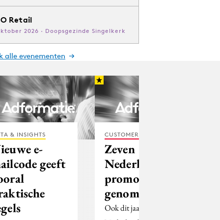
O Retail
oktober 2026 · Doopsgezinde Singelkerk
jk alle evenementen
TA & INSIGHTS
CUSTOMER EXPERIENCE
ieuwe e-
Zeven
ailcode geeft
Nederlandse
ooral
promoties
raktische
genomineerd
egels
Ook dit jaar heeft