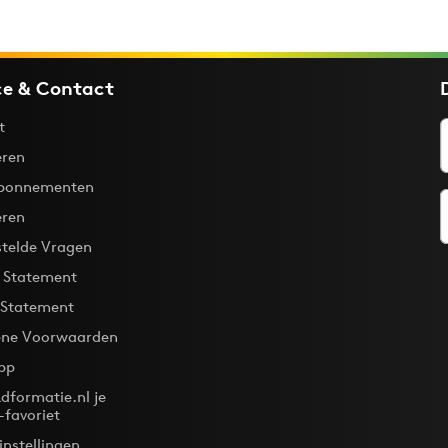
ce & Contact
t
ren
bonnementen
eren
stelde Vragen
y Statement
 Statement
ne Voorwaarden
pp
dformatie.nl je
-favoriet
instellingen