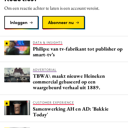
Media
Om een reactie achter te laten is een account vereist.
Merkstrategie
Inloggen
Abonneer nu
PR
Programmatic
Purpose Marketing
DATA & INSIGHTS
Philips: van tv-fabrikant tot publisher op
Reputatie & crisis
smart-tv’s
ADVERTORIAL
TBWA\ maakt nieuwe Heineken
commercial gebaseerd op een
waargebeurd verhaal uit 1889.
CUSTOMER EXPERIENCE
Samenwerking AH en AD: 'Bakkie
Today'