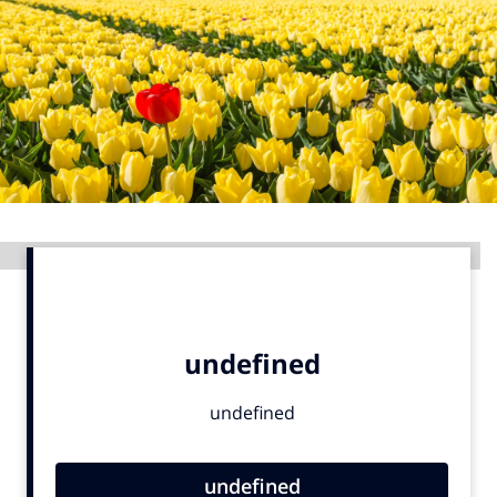
Menu
Home
9 sept: GenAI-training
12 nov: MarketingLive!
Adverteren
Advertentie
Events
Opleidingen
Vacatures
Academy
Partners
Topics
Artificial Intelligence