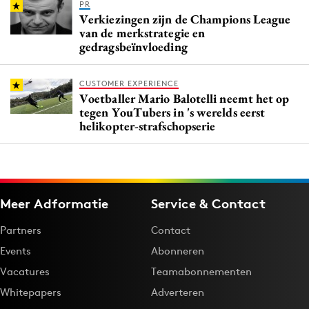
PR
Verkiezingen zijn de Champions League
van de merkstrategie en
gedragsbeïnvloeding
CUSTOMER EXPERIENCE
Voetballer Mario Balotelli neemt het op
tegen YouTubers in 's werelds eerst
helikopter-strafschopserie
Meer Adformatie
Service & Contact
Partners
Contact
Events
Abonneren
Vacatures
Teamabonnementen
Whitepapers
Adverteren