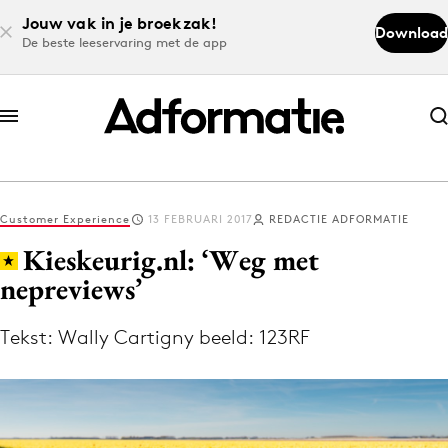
Jouw vak in je broekzak!
Download
De beste leeservaring met de app
Abonneer nu
Abonneer nu
Customer Experience
13 FEBRUARI 2017
REDACTIE ADFORMATIE
Log in
Kieskeurig.nl: ‘Weg met
nepreviews’
Download de app
Volg het laatste nieuws via de Adformatie
Tekst: Wally Cartigny beeld: 123RF
Nieuws app