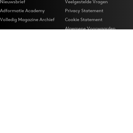
Nieuwsbrief
Veelgestelde Vragen
Adformatie Academy
Privacy Statement
Volledig Magazine Archief
Cookie Statement
Algemene Voorwaarden
Onze app
Maak Adformatie.nl je
Google-favoriet
Privacyinstellingen
Download de
Adformatie Nieuws App