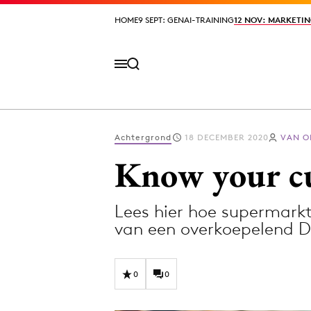
HOME
HOME
9 SEPT: GENAI-TRAINING
9 SEPT: GENAI-TRAINING
12 NOV: MARKETIN
12 NOV: MARKETIN
Achtergrond
18 DECEMBER 2020
VAN O
Volg het laatste nieuws via de Adformatie N
Know your cu
Lees hier hoe supermarkt
Topics
van een overkoepelend
Artificial Intelligence
Design
Bureaus
Digital transf
0
0
Campagnes
Diversiteit