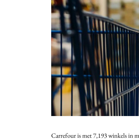
Carriere
Effectiviteit
Contentmarketing
Gedragsverand
Craft
Influencer mar
Customer Experience
Interne commu
Data & Insights
Martech
Carrefour is met 7,193 winkels in m