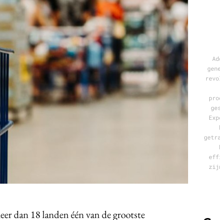
Programmatic
ering
Purpose Marketing
keting
Reputatie & crisis
nicatie
Ad
gen
revo
pro
ge
Exp
getr
eff
zij
eer dan 18 landen één van de grootste