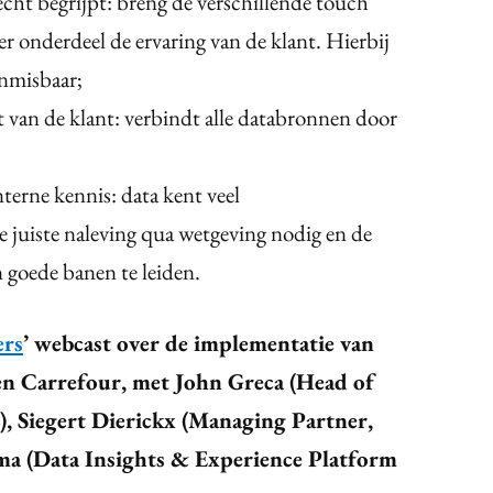
echt begrijpt: breng de verschillende touch
er onderdeel de ervaring van de klant. Hierbij
onmisbaar;
 van de klant: verbindt alle databronnen door
nterne kennis: data kent veel
e juiste naleving qua wetgeving nodig en de
in goede banen te leiden.
ers
’ webcast over de implementatie van
 Carrefour, met John Greca (Head of
), Siegert Dierickx (Managing Partner,
a (Data Insights & Experience Platform