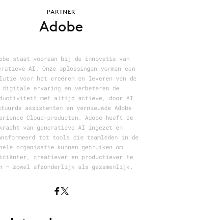
PARTNER
Adobe
obe staat vooraan bij de innovatie van
eratieve AI. Onze oplossingen vormen een
lutie voor het creëren en leveren van de
digitale ervaring en verbeteren de
ductiviteit met altijd actieve, door AI
stuurde assistenten en vernieuwde Adobe
erience Cloud-producten. Adobe heeft de
kracht van generatieve AI ingezet en
ansformeerd tot tools die teamleden in de
hele organisatie kunnen gebruiken om
iciënter, creatiever en productiever te
n – zowel afzonderlijk als gezamenlijk.