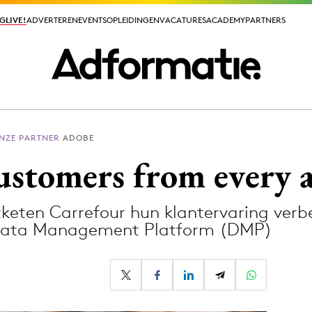
GLIVE!
GLIVE!
ADVERTEREN
ADVERTEREN
EVENTS
EVENTS
OPLEIDINGEN
OPLEIDINGEN
VACATURES
VACATURES
ACADEMY
ACADEMY
PARTNERS
PARTNERS
NZE PARTNER
ADOBE
ieuws app
stomers from every 
keten Carrefour hun klantervaring verb
 Data Management Platform (DMP)
Media
ormation
Merkstrategie
PR