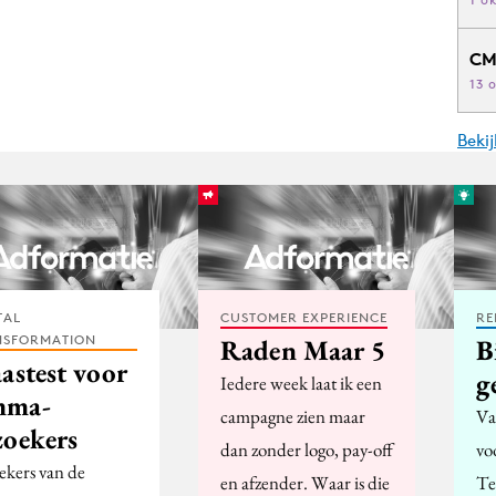
CM
13 
Beki
TAL
CUSTOMER EXPERIENCE
RE
NSFORMATION
Raden Maar 5
B
astest voor
g
Iedere week laat ik een
ma-
campagne zien maar
Va
zoekers
dan zonder logo, pay-off
vo
ekers van de
en afzender. Waar is die
Te