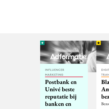
INFLUENCER
DIGI
MARKETING
TRA
Postbank en
Bla
Univé beste
Am
reputatie bij
be
banken en
Bezo