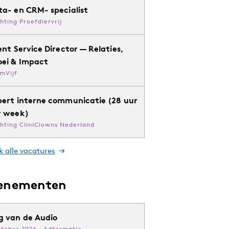
ta- en CRM- specialist
chting Proefdiervrij
ent Service Director — Relaties,
oei & Impact
mVijf
pert interne communicatie (28 uur
r week)
chting CliniClowns Nederland
k alle vacatures
enementen
g van de Audio
ktober 2026 · Adformatie