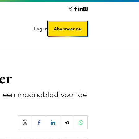
Log in
Log in
Abonneer nu
Abonneer nu
er
n, een maandblad voor de