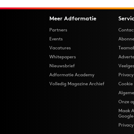
Meer Adformatie
Servi
Partners
Contac
Events
Abonne
Vacatures
Teama
Whitepapers
Advert
Nieuwsbrief
Veelge
Adformatie Academy
Privac
Volledig Magazine Archief
Cookie
Algeme
Onze a
Maak A
Google
Privacy