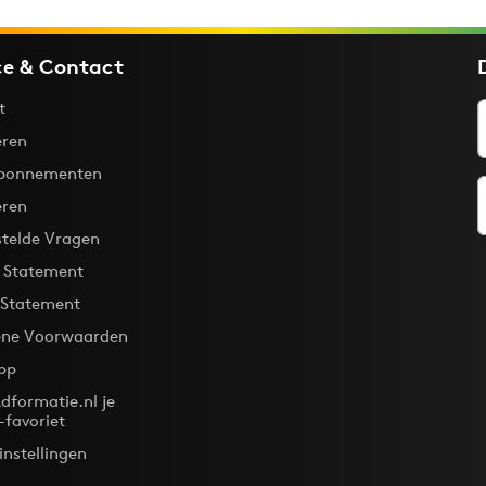
ce & Contact
t
ren
bonnementen
eren
stelde Vragen
y Statement
 Statement
ne Voorwaarden
pp
dformatie.nl je
-favoriet
instellingen