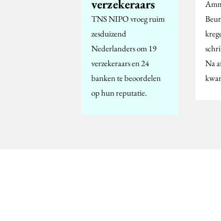
verzekeraars
Amma
TNS NIPO vroeg ruim
Beur
zesduizend
kreg
Nederlanders om 19
schr
verzekeraars en 24
Na af
banken te beoordelen
kwam
op hun reputatie.