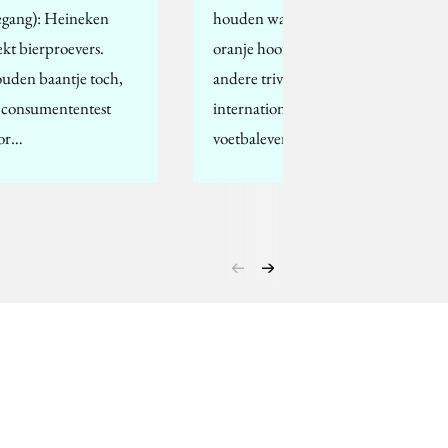
egang): Heineken
houden wat betreft
ekt bierproevers.
oranje hoofddeksels en
uden baantje toch,
andere trivia tijdens
 consumententest
internationale
or…
voetbalevenementen.