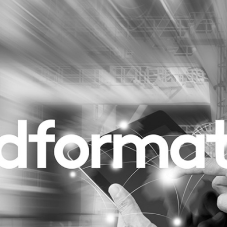
Programmatic
ering
Purpose Marketing
keting
Reputatie & crisis
nicatie