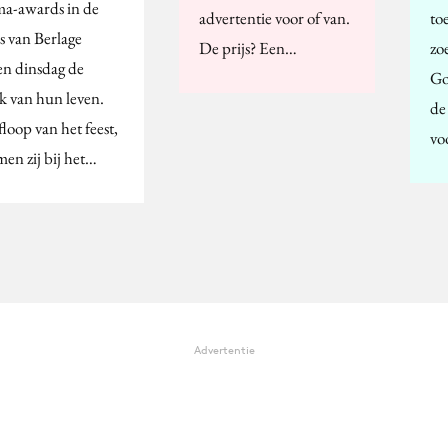
-awards in de
advertentie voor of van.
to
s van Berlage
De prijs? Een…
zo
en dinsdag de
Go
ik van hun leven.
de
loop van het feest,
vo
en zij bij het…
Advertentie