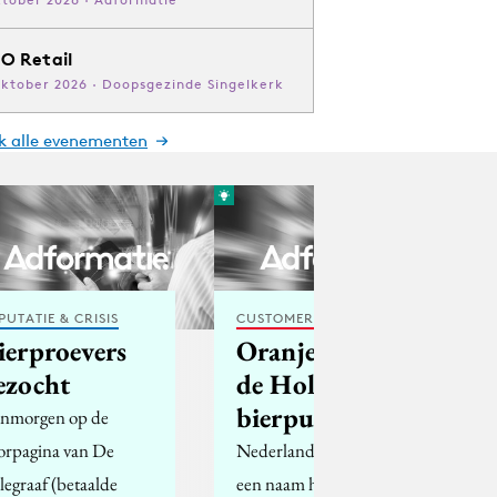
O Retail
oktober 2026 · Doopsgezinde Singelkerk
jk alle evenementen
PUTATIE & CRISIS
CUSTOMER EXPERIENCE
ierproevers
Oranje trivia:
ezocht
de Hollandse
bierpul
nmorgen op de
orpagina van De
Nederlanders hebben
legraaf (betaalde
een naam hoog te