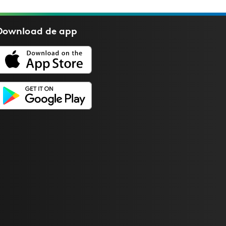
Download de
app