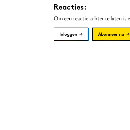
Reacties:
Om een reactie achter te laten is 
Inloggen
Abonneer nu