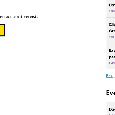
Da
Sti
een account vereist.
Cli
Gr
Vor
Ex
pe
Sti
Bekij
Ev
Da
1 o