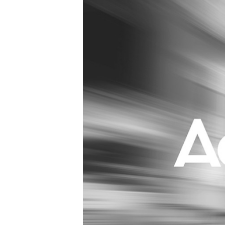
Carriere
Effectiviteit
Contentmarketing
Gedragsverand
Craft
Influencer mar
Customer Experience
Interne commu
Data & Insights
Martech