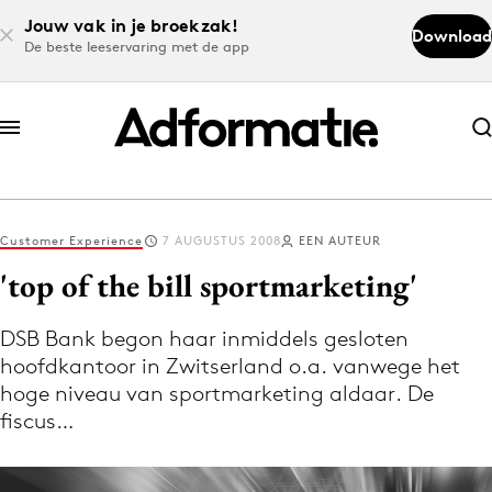
Jouw vak in je broekzak!
Download
De beste leeservaring met de app
Abonneer nu
Abonneer nu
Customer Experience
7 AUGUSTUS 2008
EEN AUTEUR
Log in
'top of the bill sportmarketing'
DSB Bank begon haar inmiddels gesloten
Download de app
hoofdkantoor in Zwitserland o.a. vanwege het
Volg het laatste nieuws via de Adformatie
hoge niveau van sportmarketing aldaar. De
Nieuws app
fiscus…