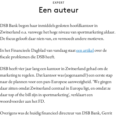
EXPERT
Bureaus
Een auteur
Campagnes
Carriere
DSB Bank begon haar inmiddels gesloten hoofdkantoor in
Contentmarketing
Zwitserland o.a. vanwege het hoge niveau van sportmarketing aldaar.
Craft
De fiscus gelooft daar niets van, en vermoedt andere motieven.
Customer Experience
In het Financieele Dagblad van vandaag staat
een artikel
over de
Data & Insights
fiscale problemen die DSB heeft.
Design
Digital transformation
DSB heeft vier jaar lang een kantoor in Zwitserland gehad om de
marketing te regelen. Dat kantoor was (zogenaamd?) een eerste stap
Diversiteit
naar de plannen voor een pan-Europese aanwezigheid. 'We gingen
Effectiviteit
daar zitten omdat Zwitserland centraal in Europa ligt, en omdat ze
Gedragsverandering
daar top of the bill zijn in sportmarketing', verklaart een
Influencer marketing
woordvoerder aan het FD.
Interne communicatie
Overigens was de huidig financieel directeur van DSB Bank, Gerrit
Martech