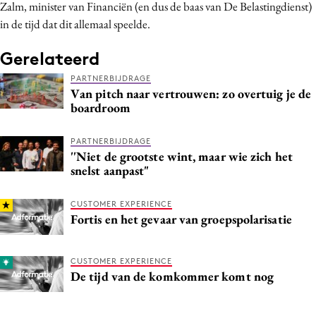
Zalm, minister van Financiën (en dus de baas van De Belastingdienst)
Media
in de tijd dat dit allemaal speelde.
Merkstrategie
Gerelateerd
PR
Programmatic
PARTNERBIJDRAGE
Van pitch naar vertrouwen: zo overtuig je de
Purpose Marketing
boardroom
Reputatie & crisis
PARTNERBIJDRAGE
''Niet de grootste wint, maar wie zich het
snelst aanpast"
CUSTOMER EXPERIENCE
Fortis en het gevaar van groepspolarisatie
CUSTOMER EXPERIENCE
De tijd van de komkommer komt nog