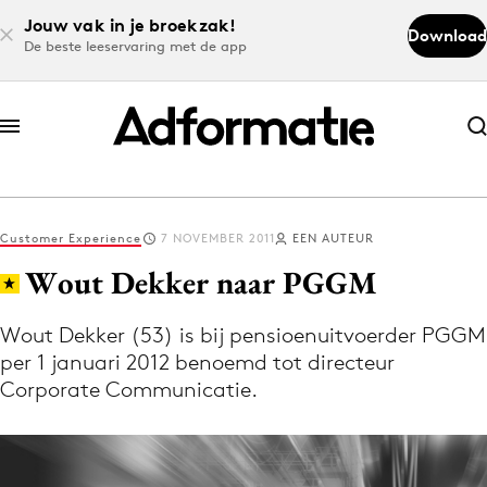
Jouw vak in je broekzak!
Download
De beste leeservaring met de app
Abonneer nu
Abonneer nu
Customer Experience
7 NOVEMBER 2011
EEN AUTEUR
Log in
Wout Dekker naar PGGM
Wout Dekker (53) is bij pensioenuitvoerder PGGM
Download de app
per 1 januari 2012 benoemd tot directeur
Volg het laatste nieuws via de Adformatie
Corporate Communicatie.
Nieuws app