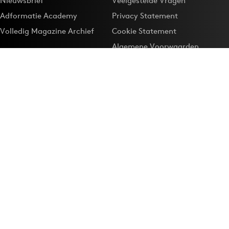
Nieuwsbrief
Veelgestelde Vragen
Adformatie Academy
Privacy Statement
Volledig Magazine Archief
Cookie Statement
Algemene Voorwaarden
Onze app
Maak Adformatie.nl je
Google-favoriet
Privacyinstellingen
Download de
Adformatie Nieuws App