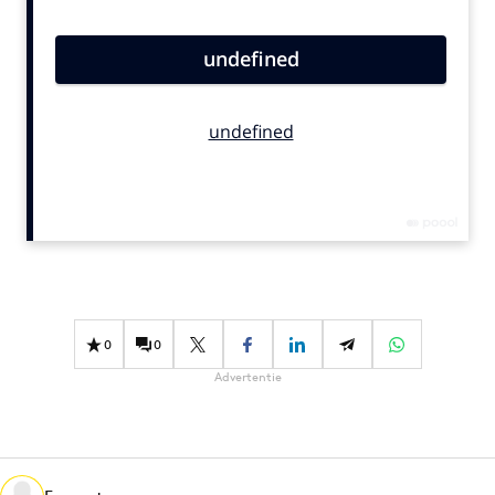
Bureaus
Campagnes
Carriere
Contentmarketing
Craft
Customer Experience
Data & Insights
Design
Digital transformation
Diversiteit
0
0
Effectiviteit
Advertentie
Gedragsverandering
Influencer marketing
Interne communicatie
Martech