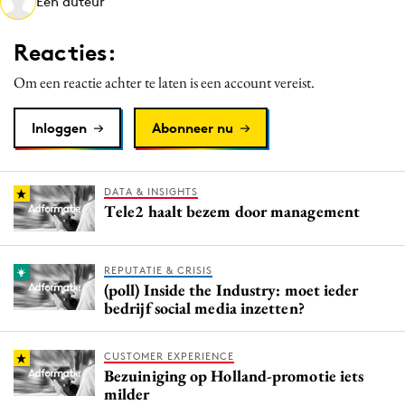
Een auteur
Media
Merkstrategie
Reacties:
PR
Om een reactie achter te laten is een account vereist.
Programmatic
Purpose Marketing
Inloggen
Abonneer nu
Reputatie & crisis
DATA & INSIGHTS
Tele2 haalt bezem door management
REPUTATIE & CRISIS
(poll) Inside the Industry: moet ieder
bedrijf social media inzetten?
CUSTOMER EXPERIENCE
Bezuiniging op Holland-promotie iets
milder