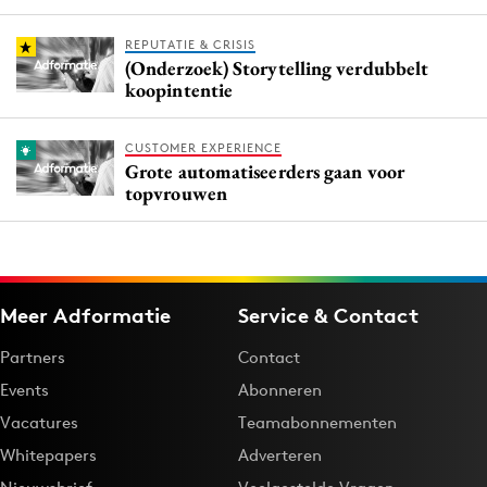
REPUTATIE & CRISIS
(Onderzoek) Storytelling verdubbelt
koopintentie
CUSTOMER EXPERIENCE
Grote automatiseerders gaan voor
topvrouwen
Meer Adformatie
Service & Contact
Partners
Contact
Events
Abonneren
Vacatures
Teamabonnementen
Whitepapers
Adverteren