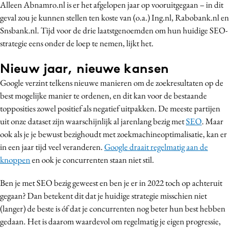
Alleen Abnamro.nl is er het afgelopen jaar op vooruitgegaan – in dit
geval zou je kunnen stellen ten koste van (o.a.) Ing.nl, Rabobank.nl en
Snsbank.nl. Tijd voor de drie laatstgenoemden om hun huidige SEO-
strategie eens onder de loep te nemen, lijkt het.
Nieuw jaar, nieuwe kansen
Google verzint telkens nieuwe manieren om de zoekresultaten op de
best mogelijke manier te ordenen, en dit kan voor de bestaande
topposities zowel positief als negatief uitpakken. De meeste partijen
uit onze dataset zijn waarschijnlijk al jarenlang bezig met
SEO
. Maar
ook als je je bewust bezighoudt met zoekmachineoptimalisatie, kan er
in een jaar tijd veel veranderen.
Google draait regelmatig aan de
knoppen
en ook je concurrenten staan niet stil.
Ben je met SEO bezig geweest en ben je er in 2022 toch op achteruit
gegaan? Dan betekent dit dat je huidige strategie misschien niet
(langer) de beste is óf dat je concurrenten nog beter hun best hebben
gedaan. Het is daarom waardevol om regelmatig je eigen progressie,