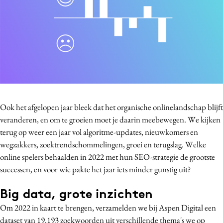
Bureaus
Campagnes
Carriere
Contentmarketing
Craft
Customer Experience
Data & Insights
Ook het afgelopen jaar bleek dat het organische onlinelandschap blijft
Design
veranderen, en om te groeien moet je daarin meebewegen. We kijken
Digital transformation
terug op weer een jaar vol algoritme-updates, nieuwkomers en
wegzakkers, zoektrendschommelingen, groei en terugslag. Welke
Diversiteit
online spelers behaalden in 2022 met hun SEO-strategie de grootste
Effectiviteit
successen, en voor wie pakte het jaar iets minder gunstig uit?
Gedragsverandering
Influencer marketing
Big data, grote inzichten
Interne communicatie
Om 2022 in kaart te brengen, verzamelden we bij Aspen Digital een
Martech
dataset van 19.193 zoekwoorden uit verschillende thema's we op