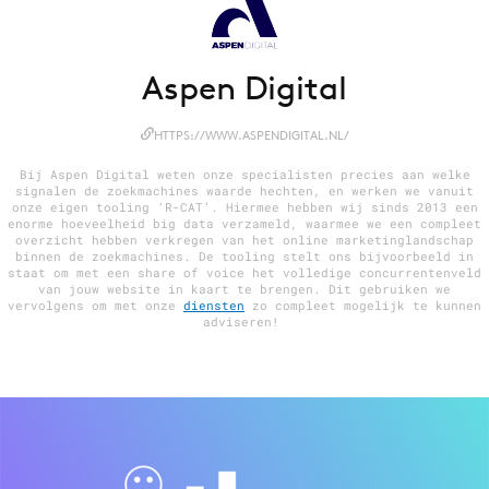
Aspen Digital
Menu
Home
HTTPS://WWW.ASPENDIGITAL.NL/
9 sept: GenAI-training
Bij Aspen Digital weten onze specialisten precies aan welke
signalen de zoekmachines waarde hechten, en werken we vanuit
12 nov: MarketingLive!
onze eigen tooling ‘R-CAT’. Hiermee hebben wij sinds 2013 een
enorme hoeveelheid big data verzameld, waarmee we een compleet
Adverteren
overzicht hebben verkregen van het online marketinglandschap
binnen de zoekmachines. De tooling stelt ons bijvoorbeeld in
Events
staat om met een share of voice het volledige concurrentenveld
van jouw website in kaart te brengen. Dit gebruiken we
Opleidingen
vervolgens om met onze
diensten
zo compleet mogelijk te kunnen
adviseren!
Vacatures
Academy
Partners
Topics
Artificial Intelligence