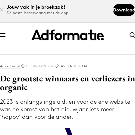
Jouw vak in je broekzak!
Download
De beste leeservaring met de app
Abonneer nu
Abonneer nu
Advertorial
1 FEBRUARI 2023
ASPEN DIGITAL
Log in
De grootste winnaars en verliezers in
organic
Download de app
Volg het laatste nieuws via de Adformatie
2023 is onlangs ingeluid, en voor de ene website
was de komst van het nieuwjaar iets meer
Nieuws app
‘happy’ dan voor de ander.