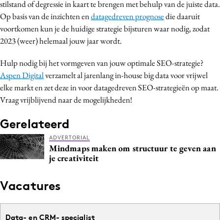
stilstand of degressie in kaart te brengen met behulp van de juiste data.
Op basis van de inzichten en
datagedreven prognose
die daaruit
voortkomen kun je de huidige strategie bijsturen waar nodig, zodat
2023 (weer) helemaal jouw jaar wordt.
Hulp nodig bij het vormgeven van jouw optimale SEO-strategie?
Aspen Digital
verzamelt al jarenlang in-house big data voor vrijwel
elke markt en zet deze in voor datagedreven SEO-strategieën op maat.
Vraag vrijblijvend naar de mogelijkheden!
Gerelateerd
ADVERTORIAL
Mindmaps maken om structuur te geven aan
je creativiteit
Vacatures
Data- en CRM- specialist