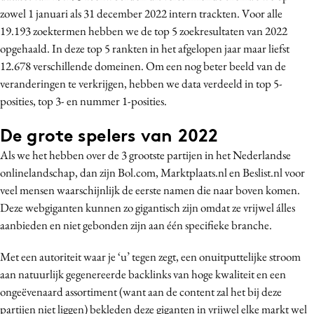
zowel 1 januari als 31 december 2022 intern trackten. Voor alle
Media
19.193 zoektermen hebben we de top 5 zoekresultaten van 2022
Merkstrategie
opgehaald. In deze top 5 rankten in het afgelopen jaar maar liefst
PR
12.678 verschillende domeinen. Om een nog beter beeld van de
Programmatic
veranderingen te verkrijgen, hebben we data verdeeld in top 5-
Purpose Marketing
posities, top 3- en nummer 1-posities.
Reputatie & crisis
De grote spelers van 2022
Als we het hebben over de 3 grootste partijen in het Nederlandse
onlinelandschap, dan zijn Bol.com, Marktplaats.nl en Beslist.nl voor
veel mensen waarschijnlijk de eerste namen die naar boven komen.
Deze webgiganten kunnen zo gigantisch zijn omdat ze vrijwel álles
aanbieden en niet gebonden zijn aan één specifieke branche.
Met een autoriteit waar je ‘u’ tegen zegt, een onuitputtelijke stroom
aan natuurlijk gegenereerde backlinks van hoge kwaliteit en een
ongeëvenaard assortiment (want aan de content zal het bij deze
partijen niet liggen) bekleden deze giganten in vrijwel elke markt wel