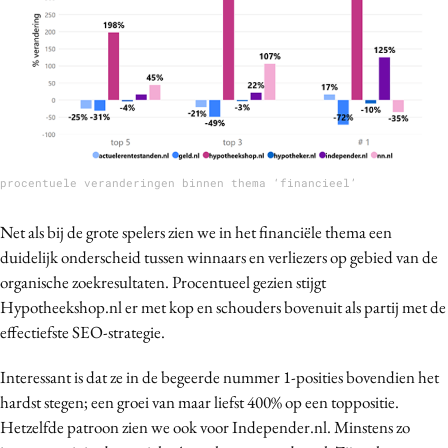
procentuele veranderingen binnen thema ‘financieel’
Net als bij de grote spelers zien we in het financiële thema een
duidelijk onderscheid tussen winnaars en verliezers op gebied van de
organische zoekresultaten. Procentueel gezien stijgt
Hypotheekshop.nl er met kop en schouders bovenuit als partij met de
effectiefste SEO-strategie.
Interessant is dat ze in de begeerde nummer 1-posities bovendien het
hardst stegen; een groei van maar liefst 400% op een toppositie.
Hetzelfde patroon zien we ook voor Independer.nl. Minstens zo