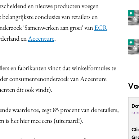
erscheidend en nieuwe producten voegen
belangrijkste conclusies van retailers en
onderzoek 'Samenwerken aan groei' van
ECR
ederland en
Accenture
.
lers en fabrikanten vindt dat winkelformules te
erder consumentenonderzoek van Accenture
Va
enten dit ook vindt).
Da
e waarde toe, zegt 85 procent van de retailers,
Sti
n is het hier mee eens (uiteraard!).
Cli
Gr