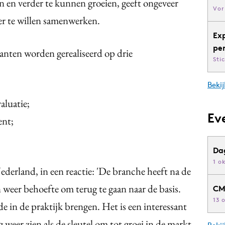
 en verder te kunnen groeien, geeft ongeveer
Vor
er te willen samenwerken.
Ex
pe
kanten worden gerealiseerd op drie
Sti
Bekij
aluatie;
Ev
ent;
Da
1 o
derland, in een reactie: 'De branche heeft na de
weer behoefte om terug te gaan naar de basis.
CM
13 
e in de praktijk brengen. Het is een interessant
weer zien als de sleutel om tot groei in de markt