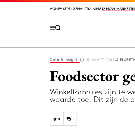
HOME
HOME
9 SEPT: GENAI-TRAINING
9 SEPT: GENAI-TRAINING
12 NOV: MARKETIN
12 NOV: MARKETIN
Data & Insights
15 MAART 2006
ELSBET
Volg het laatste nieuws via de Adformatie N
Foodsector g
Winkelformules zijn te 
Topics
waarde toe. Dit zijn de 
Artificial Intelligence
Design
Bureaus
Digital transf
0
0
Campagnes
Diversiteit