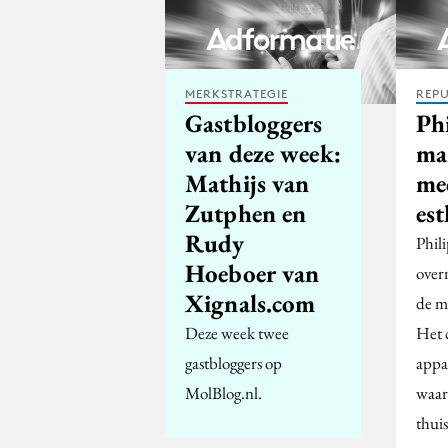
MERKSTRATEGIE
REPU
Gastbloggers
Phi
van deze week:
ma
Mathijs van
me
Zutphen en
est
Rudy
Phil
Hoeboer van
over
Xignals.com
de m
Deze week twee
Het 
gastbloggers op
appa
MolBlog.nl.
waar
thuis