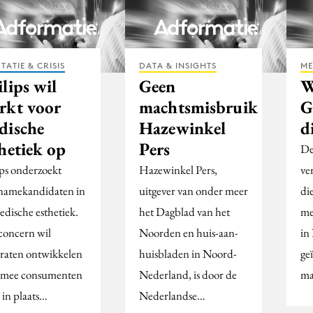
TATIE & CRISIS
DATA & INSIGHTS
ME
lips wil
Geen
W
rkt voor
machtsmisbruik
G
dische
Hazewinkel
d
hetiek op
Pers
De
ips onderzoekt
Hazewinkel Pers,
ve
namekandidaten in
uitgever van onder meer
die
edische esthetiek.
het Dagblad van het
me
concern wil
Noorden en huis-aan-
in
raten ontwikkelen
huisbladen in Noord-
ge
mee consumenten
Nederland, is door de
ma
 in plaats…
Nederlandse…