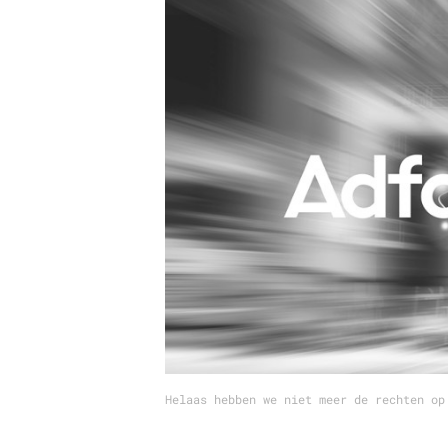
Carriere
Effectiviteit
Contentmarketing
Gedragsverand
Craft
Influencer mar
Customer Experience
Interne commu
Data & Insights
Martech
Helaas hebben we niet meer de rechten op