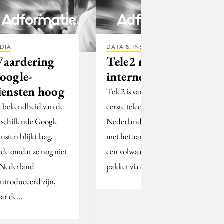
DIA
DATA & INSIGHTS
aardering
Tele2 met
oogle-
internettelevisie
iensten hoog
Tele2 is vandaag als
 bekendheid van de
eerste telecombedrijf in
rschillende Google
Nederland begonnen
nsten blijkt laag,
met het aanbieden van
de omdat ze nog niet
een volwaardig tv-
 Nederland
pakket via een snelle…
ïntroduceerd zijn,
ar de…