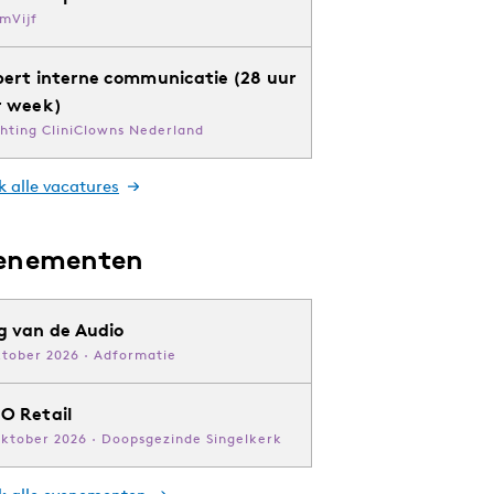
mVijf
pert interne communicatie (28 uur
r week)
chting CliniClowns Nederland
k alle vacatures
enementen
g van de Audio
ktober 2026 · Adformatie
O Retail
oktober 2026 · Doopsgezinde Singelkerk