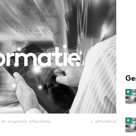
Programmatic
ering
Purpose Marketing
keting
Reputatie & crisis
nicatie
Ge
 de originele afbeelding
© adformatie