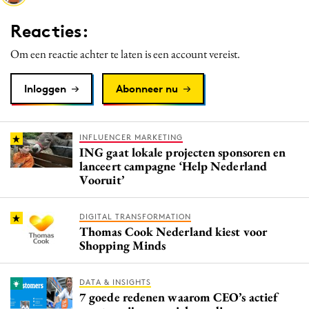
Media
Reacties:
Merkstrategie
Om een reactie achter te laten is een account vereist.
PR
Programmatic
Inloggen
Abonneer nu
Purpose Marketing
Reputatie & crisis
INFLUENCER MARKETING
ING gaat lokale projecten sponsoren en
lanceert campagne ‘Help Nederland
Vooruit’
DIGITAL TRANSFORMATION
Thomas Cook Nederland kiest voor
Shopping Minds
DATA & INSIGHTS
7 goede redenen waarom CEO’s actief