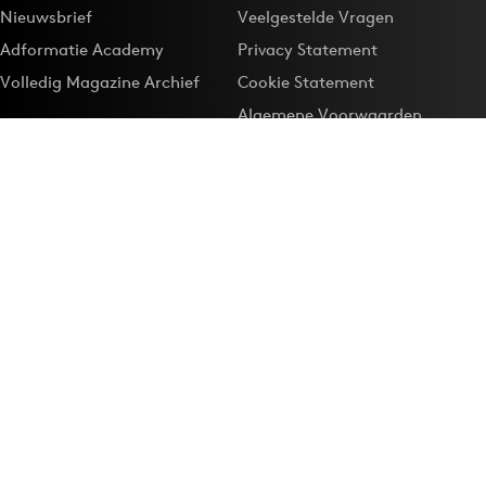
Nieuwsbrief
Veelgestelde Vragen
Adformatie Academy
Privacy Statement
Volledig Magazine Archief
Cookie Statement
Algemene Voorwaarden
Onze app
Maak Adformatie.nl je
Google-favoriet
Privacyinstellingen
Download de
Adformatie Nieuws App