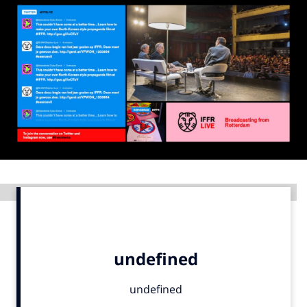
Menu
Home
9 sept: GenAI-training
12 nov: MarketingLive!
Adverteren
Events
Opleidingen
Advertentie
Vacatures
Academy
Partners
Topics
Artificial Intelligence