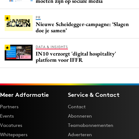
moeten zijn op sociale media
PR
Nieuwe Scheidegger-campagne: ‘Slagen
doe je samen’
DATA & INSIGHTS
IN10 verzorgt 'digital hospitality'
platform voor IFFR
Meer Adformatie
Service & Contact
Partners
Contact
Events
Abonneren
Vacatures
Teamabonnementen
Whitepapers
Adverteren