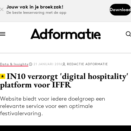
Jouw vak in je broekzak!
Download
De beste leeservaring met de app
Abonneer nu
Abonneer nu
Data & Insights
21 JANUARI 2016
REDACTIE ADFORMATIE
Log in
IN10 verzorgt 'digital hospitality'
platform voor IFFR
Download de app
Volg het laatste nieuws via de Adformatie
Website biedt voor iedere doelgroep een
relevante service voor een optimale
Nieuws app
festivalervaring.