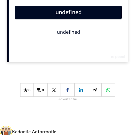
Bureaus
Campagnes
Carriere
Contentmarketing
Craft
Customer Experience
Data & Insights
Design
Digital transformation
Diversiteit
0
0
Effectiviteit
Advertentie
Gedragsverandering
Influencer marketing
Interne communicatie
Redactie Adformatie
Martech