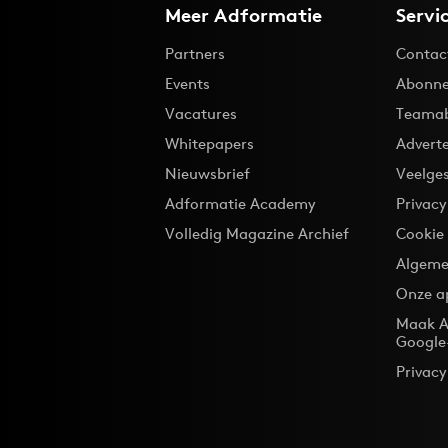
Meer Adformatie
Servi
Partners
Contac
Events
Abonne
Vacatures
Teama
Whitepapers
Advert
Nieuwsbrief
Veelge
Adformatie Academy
Privac
Volledig Magazine Archief
Cookie
Algeme
Onze a
Maak A
Google
Privacy