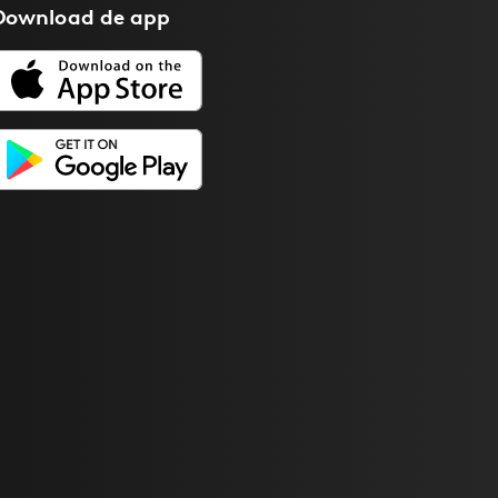
Download de
app