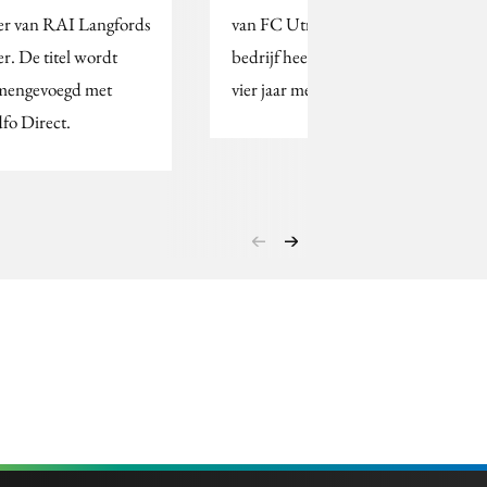
er van RAI Langfords
van FC Utrecht. Het
er. De titel wordt
bedrijf heeft zich voor
mengevoegd met
vier jaar met nog twee…
fo Direct.