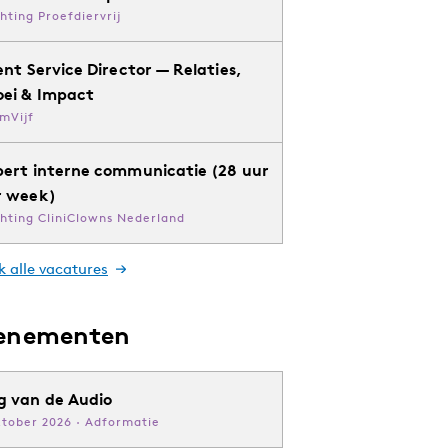
chting Proefdiervrij
ent Service Director — Relaties,
oei & Impact
mVijf
pert interne communicatie (28 uur
r week)
chting CliniClowns Nederland
k alle vacatures
enementen
g van de Audio
ktober 2026 · Adformatie