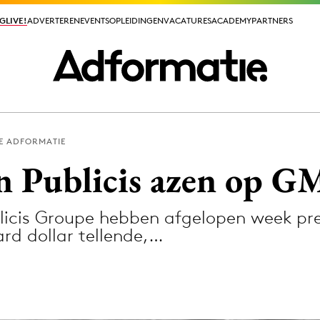
GLIVE!
GLIVE!
ADVERTEREN
ADVERTEREN
EVENTS
EVENTS
OPLEIDINGEN
OPLEIDINGEN
VACATURES
VACATURES
ACADEMY
ACADEMY
PARTNERS
PARTNERS
E ADFORMATIE
ieuws app
en Publicis azen op G
blicis Groupe hebben afgelopen week pr
ard dollar tellende,…
Media
ormation
Merkstrategie
PR