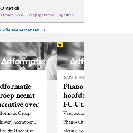
O Retail
oktober 2026 · Doopsgezinde Singelkerk
jk alle evenementen
DATA & INSIGHTS
dformatie
Phanos
roep neemt
hoofdsponsor
ncentive over
FC Utrecht
formatie Groep
Vastgoedonderneming
luwer) neemt per 1
Phanos uit Houten is de
i de titel Incentive
nieuwe hoofdsponsor