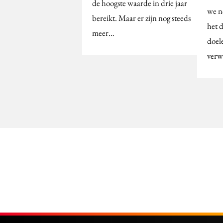
de hoogste waarde in drie jaar
we n
bereikt. Maar er zijn nog steeds
het 
meer…
doel
verw