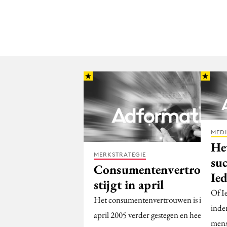
MED
Het
MERKSTRATEGIE
suc
Consumentenvertrouwe
Ie
stijgt in april
Of I
Het consumentenvertrouwen is in
inde
april 2005 verder gestegen en heeft
mens