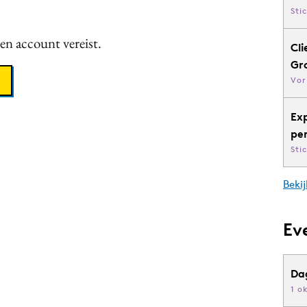
Sti
een account vereist.
Cli
Gr
Vor
Ex
pe
Sti
Bekij
Ev
Da
1 o