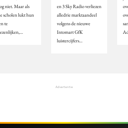
og niet. Maar als
en 3 Sky Radio verliezen
ov
de scholen lukt hun
alledrie marktaandeel
ov
en te
volgens de nieuwe
sa
ezenlijken,…
Intomart GfK
Ad
luistercijfers…
Advertentie