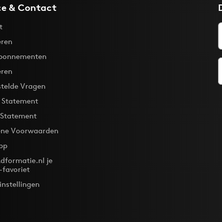
ce & Contact
t
ren
bonnementen
eren
stelde Vragen
y Statement
 Statement
ne Voorwaarden
pp
dformatie.nl je
-favoriet
instellingen