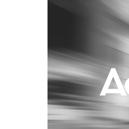
Carriere
Effectiviteit
Contentmarketing
Gedragsverand
Craft
Influencer mar
Customer Experience
Interne commu
Data & Insights
Martech