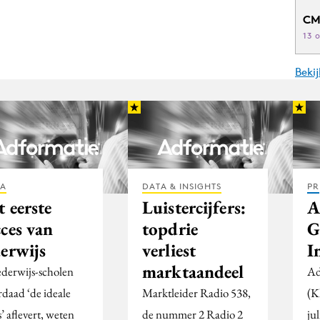
CM
13 
Beki
IA
DATA & INSIGHTS
PR
 eerste
Luistercijfers:
A
ces van
topdrie
G
n
derwijs
verliest
I
marktaandeel
ederwijs-scholen
Ad
rdaad ‘de ideale
Marktleider Radio 538,
(K
’ aflevert, weten
de nummer 2 Radio 2
jul