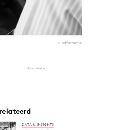
© adformatie
Advertentie
relateerd
DATA & INSIGHTS