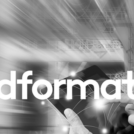
Programmatic
ering
Purpose Marketing
keting
Reputatie & crisis
nicatie