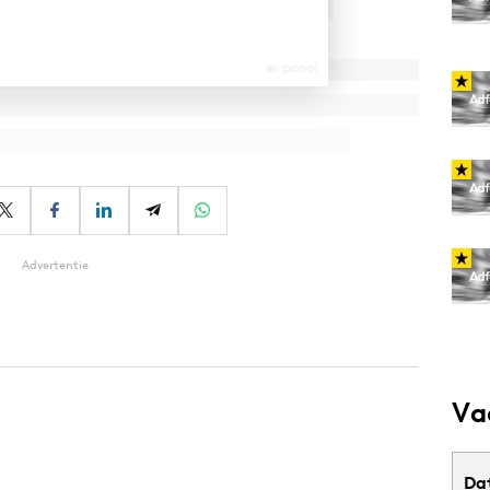
Advertentie
Va
Da