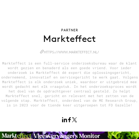
Menu
PARTNER
Markteffect
Home
9 sept: GenAI-training
HTTPS://WWW.MARKTEFFECT.NL/
12 nov: MarketingLive!
Markteffect is een full-service onderzoeksbureau waar de klant
Adverteren
wordt gezien en benaderd als een goede vriend. Voor ieder
onderzoek is Markteffect dé expert die oplossingsgericht,
Events
ondernemend, innovatief en servicegericht te werk gaat. Volgens
Markteffect is elk onderzoek uniek, waardoor er uitgebreid mee
Opleidingen
wordt gedacht met elk vraagstuk. In het onderzoeksproces wordt
het doel van de opdrachtgever centraal gesteld. Zo helpt
Vacatures
Markteffect snel, gericht en relevant met het zetten van de
volgende stap. Markteffect, onderdeel van de ME Research Group,
Academy
is in 2023 voor de tiende keer uitgeroepen tot FD Gazelle!
Partners
Topics
Artificial Intelligence