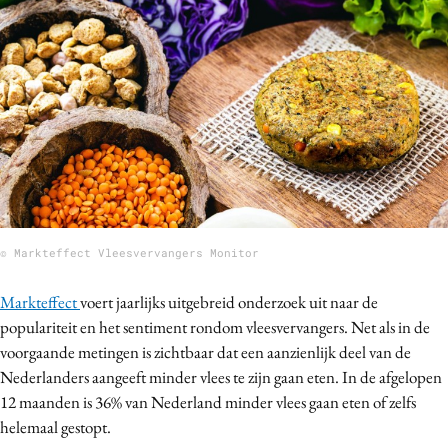
Bureaus
Campagnes
Carriere
Contentmarketing
Craft
Customer Experience
Data & Insights
Design
© Markteffect Vleesvervangers Monitor
Digital transformation
Diversiteit
Markteffect
voert jaarlijks uitgebreid onderzoek uit naar de
Effectiviteit
populariteit en het sentiment rondom vleesvervangers. Net als in de
Gedragsverandering
voorgaande metingen is zichtbaar dat een aanzienlijk deel van de
Nederlanders aangeeft minder vlees te zijn gaan eten. In de afgelopen
Influencer marketing
12 maanden is 36% van Nederland minder vlees gaan eten of zelfs
Interne communicatie
helemaal gestopt.
Martech