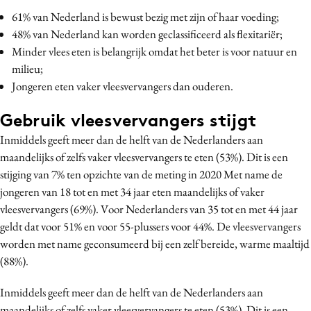
Media
61% van Nederland is bewust bezig met zijn of haar voeding;
48% van Nederland kan worden geclassificeerd als flexitariër;
Merkstrategie
Minder vlees eten is belangrijk omdat het beter is voor natuur en
PR
milieu;
Programmatic
Jongeren eten vaker vleesvervangers dan ouderen.
Purpose Marketing
Gebruik vleesvervangers stijgt
Reputatie & crisis
Inmiddels geeft meer dan de helft van de Nederlanders aan
maandelijks of zelfs vaker vleesvervangers te eten (53%). Dit is een
stijging van 7% ten opzichte van de meting in 2020 Met name de
jongeren van 18 tot en met 34 jaar eten maandelijks of vaker
vleesvervangers (69%). Voor Nederlanders van 35 tot en met 44 jaar
geldt dat voor 51% en voor 55-plussers voor 44%. De vleesvervangers
worden met name geconsumeerd bij een zelf bereide, warme maaltijd
(88%).
Inmiddels geeft meer dan de helft van de Nederlanders aan
maandelijks of zelfs vaker vleesvervangers te eten (53%). Dit is een