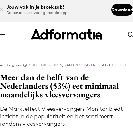
Jouw vak in je broekzak!
Download
De beste leeservaring met de app
Abonneer nu
Abonneer nu
Achtergrond
2 DECEMBER 2021
VAN ONZE PARTNER
MARKTEFFECT
Log in
Meer dan de helft van de
Nederlanders (53%) eet minimaal
maandelijks vleesvervangers
Download de app
Volg het laatste nieuws via de Adformatie
De Markteffect Vleesvervangers Monitor biedt
Nieuws app
inzicht in de populariteit en het sentiment
rondom vleesvervangers.