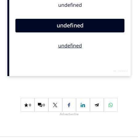
Bureaus
Campagnes
Carriere
Contentmarketing
Craft
Customer Experience
Data & Insights
Design
Digital transformation
Diversiteit
Effectiviteit
0
0
Gedragsverandering
Advertentie
Influencer marketing
Interne communicatie
Martech