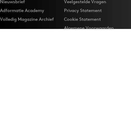
Nieuwsbrief
Veelgestelde Vragen
Adformatie Academy
Privacy Statement
Volledig Magazine Archief
Cookie Statement
Algemene Voorwaarden
Onze app
Maak Adformatie.nl je
Google-favoriet
Privacyinstellingen
Download de
Adformatie Nieuws App