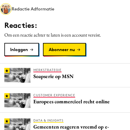
Media
Redactie Adformatie
Merkstrategie
Reacties:
PR
Programmatic
Om een reactie achter te laten is een account vereist.
Purpose Marketing
Inloggen
Abonneer nu
Reputatie & crisis
MERKSTRATEGIE
Soapserie op MSN
CUSTOMER EXPERIENCE
Europees commercieel recht online
DATA & INSIGHTS
Gemeenten reageren vreemd op e-