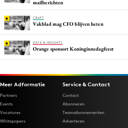
mailberichten
CRAFT
Vakblad mag CFO blijven heten
DATA & INSIGHTS
Orange sponsort Koninginnedagfeest
Meer Adformatie
Service & Contact
Partners
Contact
Events
Abonneren
Vacatures
Teamabonnementen
Whitepapers
Adverteren