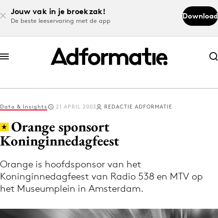
Jouw vak in je broekzak!
Download
De beste leeservaring met de app
Abonneer nu
Abonneer nu
Data & Insights
21 APRIL 2003
REDACTIE ADFORMATIE
Log in
Orange sponsort
Koninginnedagfeest
Download de app
Volg het laatste nieuws via de Adformatie
Orange is hoofdsponsor van het
Koninginnedagfeest van Radio 538 en MTV op
Nieuws app
het Museumplein in Amsterdam.