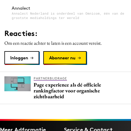
Annalect
Annalect Nederland is onderdeel van Omnicom, één van de
grootste mediaholdings ter wereld
Reacties:
Om een reactie achter te laten is een account vereist.
Inloggen
Abonneer nu
PARTNERBIJDRAGE
Page experience als dé officiele
rankingfactor voor organische
zichtbaarheid
Meer Adformatie
Service & Contact