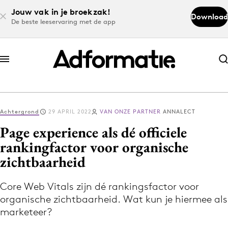
Jouw vak in je broekzak!
Download
De beste leeservaring met de app
Abonneer nu
Abonneer nu
Achtergrond
29 APRIL 2022
VAN ONZE PARTNER
ANNALECT
Log in
Page experience als dé officiele
rankingfactor voor organische
zichtbaarheid
Download de app
Volg het laatste nieuws via de Adformatie
Core Web Vitals zijn dé rankingsfactor voor
Nieuws app
organische zichtbaarheid. Wat kun je hiermee als
marketeer?