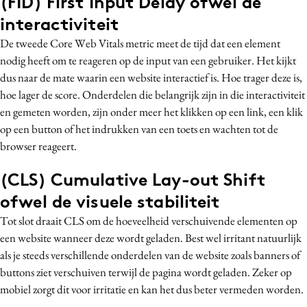
(FID) First Input Delay ofwel de
interactiviteit
De tweede Core Web Vitals metric meet de tijd dat een element
nodig heeft om te reageren op de input van een gebruiker. Het kijkt
dus naar de mate waarin een website interactief is. Hoe trager deze is,
hoe lager de score. Onderdelen die belangrijk zijn in die interactiviteit
en gemeten worden, zijn onder meer het klikken op een link, een klik
op een button of het indrukken van een toets en wachten tot de
browser reageert.
(CLS) Cumulative Lay-out Shift
ofwel de visuele stabiliteit
Tot slot draait CLS om de hoeveelheid verschuivende elementen op
een website wanneer deze wordt geladen. Best wel irritant natuurlijk
als je steeds verschillende onderdelen van de website zoals banners of
buttons ziet verschuiven terwijl de pagina wordt geladen. Zeker op
mobiel zorgt dit voor irritatie en kan het dus beter vermeden worden.