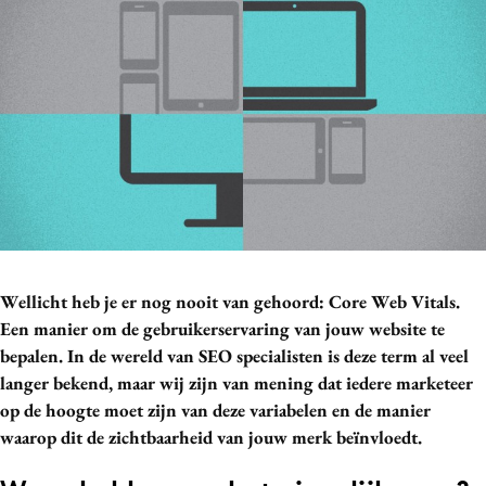
Bureaus
Campagnes
Carriere
Contentmarketing
Craft
Customer Experience
Data & Insights
Design
Digital transformation
Wellicht heb je er nog nooit van gehoord: Core Web Vitals.
Diversiteit
Een manier om de gebruikerservaring van jouw website te
Effectiviteit
bepalen. In de wereld van SEO specialisten is deze term al veel
Gedragsverandering
langer bekend, maar wij zijn van mening dat iedere marketeer
op de hoogte moet zijn van deze variabelen en de manier
Influencer marketing
waarop dit de zichtbaarheid van jouw merk beïnvloedt.
Interne communicatie
Martech