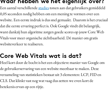
Waar hebben we het eigenlijk over?
Media
Een aantal verschillende
studies
tonen aan dat gebruikers gemiddeld
Merkstrategie
0,05 seconden nodig hebben om een mening te vormen over een
website. Een eerste indruk is dus snel gemaakt. Daarom is het cruciaal
PR
dat die eerste ervaring perfect is. Ook Google vindt dit belangrijk,
Programmatic
want dankzij hun algoritme zorgen goede scores op jouw Core Web
Purpose Marketing
Vitals voor meer organische zichtbaarheid. Dé manier om gratis
Reputatie & crisis
websiteverkeer te realiseren.
Core Web Vitals wat is dat?
Heel kort door de bocht is het een objectieve manier van Google om
de gebruikerservaring van een website meetbaar te maken. Deze
verzameling van statistieken bestaat uit 3 elementen: LCP, FID en
CLS. Dat klinkt vast nog wat vaag dus zetten we even kort de
betekenis ervan op een rijtje.