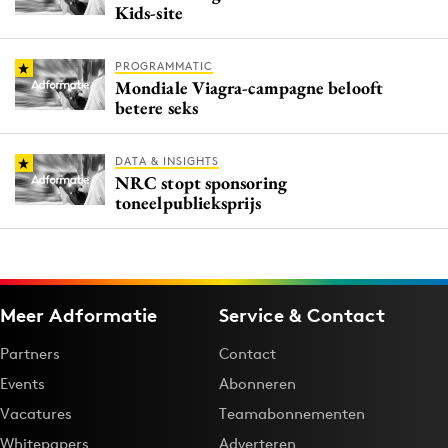
Kids-site
PROGRAMMATIC
Mondiale Viagra-campagne belooft
betere seks
DATA & INSIGHTS
NRC stopt sponsoring
toneelpublieksprijs
Meer Adformatie
Service & Contact
Partners
Contact
Events
Abonneren
Vacatures
Teamabonnementen
Whitepapers
Adverteren