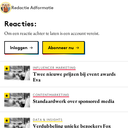
Media
Redactie Adformatie
Merkstrategie
Reacties:
PR
Programmatic
Om een reactie achter te laten is een account vereist.
Purpose Marketing
Inloggen
Abonneer nu
Reputatie & crisis
INFLUENCER MARKETING
Twee nieuwe prijzen bij event awards
Eva
CONTENTMARKETING
Standaardwerk over sponsored media
DATA & INSIGHTS
Verdubbeling unieke bezoekers Fox