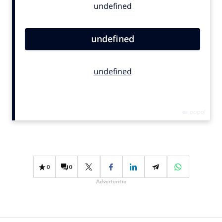
Bureaus
Campagnes
Carriere
Contentmarketing
Craft
Customer Experience
Data & Insights
Design
Digital transformation
Diversiteit
Effectiviteit
0
0
Gedragsverandering
Advertentie
Influencer marketing
Interne communicatie
Martech