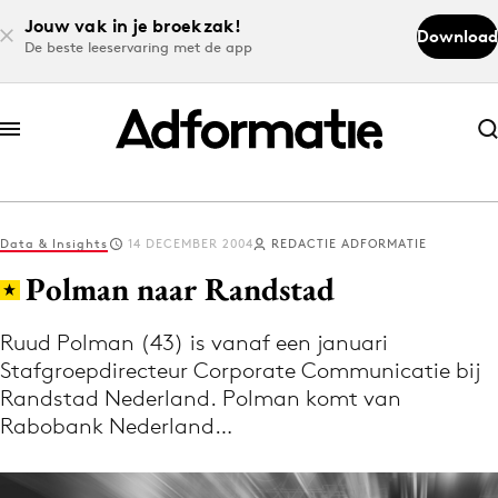
Jouw vak in je broekzak!
Download
De beste leeservaring met de app
Abonneer nu
Abonneer nu
Data & Insights
14 DECEMBER 2004
REDACTIE ADFORMATIE
Log in
Polman naar Randstad
Ruud Polman (43) is vanaf een januari
Download de app
Stafgroepdirecteur Corporate Communicatie bij
Volg het laatste nieuws via de Adformatie
Randstad Nederland. Polman komt van
Nieuws app
Rabobank Nederland…