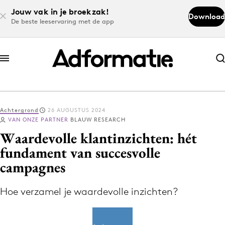
Jouw vak in je broekzak!
Download
De beste leeservaring met de app
Abonneer nu
Abonneer nu
Achtergrond
26 AUGUSTUS 2024
Log in
VAN ONZE PARTNER
BLAUW RESEARCH
Waardevolle klantinzichten: hét
fundament van succesvolle
Download de app
campagnes
Volg het laatste nieuws via de Adformatie
Nieuws app
Hoe verzamel je waardevolle inzichten?