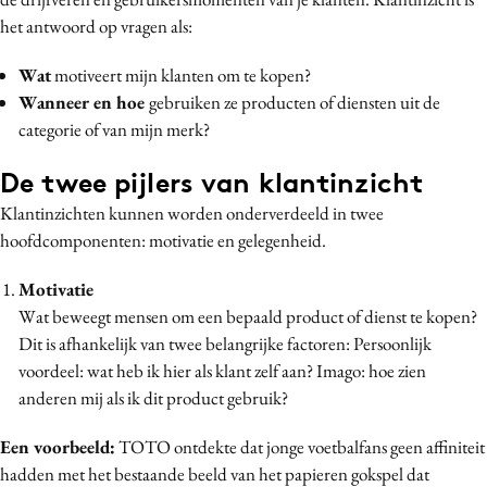
Media
het antwoord op vragen als:
Merkstrategie
Wat
motiveert mijn klanten om te kopen?
PR
Wanneer en hoe
gebruiken ze producten of diensten uit de
Programmatic
categorie of van mijn merk?
Purpose Marketing
De twee pijlers van klantinzicht
Reputatie & crisis
Klantinzichten kunnen worden onderverdeeld in twee
hoofdcomponenten: motivatie en gelegenheid.
Motivatie
Wat beweegt mensen om een bepaald product of dienst te kopen?
Dit is afhankelijk van twee belangrijke factoren: Persoonlijk
voordeel: wat heb ik hier als klant zelf aan? Imago: hoe zien
anderen mij als ik dit product gebruik?
Een voorbeeld:
TOTO ontdekte dat jonge voetbalfans geen affiniteit
hadden met het
bestaande beeld
van het papieren gokspel dat