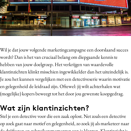
Bureaus
Campagnes
Carriere
Contentmarketing
Craft
Wil je dat jouw volgende marketingcampagne een doorslaand succes
Customer Experience
wordt? Dan is het van cruciaal belang om diepgaande kennis te
Data & Insights
hebben van jouw doelgroep. Het verkrijgen van waardevolle
Design
klantinzichten klinkt misschien ingewikkelder dan het uiteindelijk is.
Digital transformation
Je zou het kunnen vergelijken met een detectiveserie waarin motivatie
Diversiteit
en gelegenheid de leidraad zijn. Oftewel: jij wilt achterhalen wat
(mogelijke) kopers beweegt tot het door jou gewenste koopgedrag.
Effectiviteit
Gedragsverandering
Wat zijn klantinzichten?
Influencer marketing
Stel je een detective voor die een zaak oplost. Net zoals een detective
Interne communicatie
op zoek gaat naar motief en gelegenheid, zo zoek jij als marketeer naar
Martech
de
drijfveren en gebruikersmomenten
van je klanten. Klantinzicht is