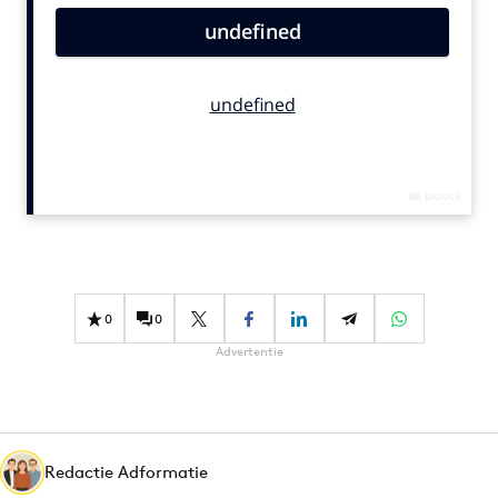
Bureaus
Campagnes
Carriere
Contentmarketing
Craft
Customer Experience
Data & Insights
Design
Digital transformation
0
0
Diversiteit
Advertentie
Effectiviteit
Gedragsverandering
Influencer marketing
Interne communicatie
Redactie Adformatie
Martech