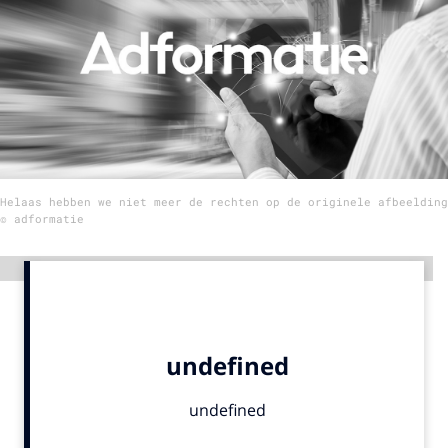
Menu
Home
9 sept: GenAI-training
12 nov: MarketingLive!
Helaas hebben we niet meer de rechten op de originele afbeelding
Adverteren
© adformatie
Events
Opleidingen
Advertentie
Vacatures
Academy
Partners
Topics
Artificial Intelligence