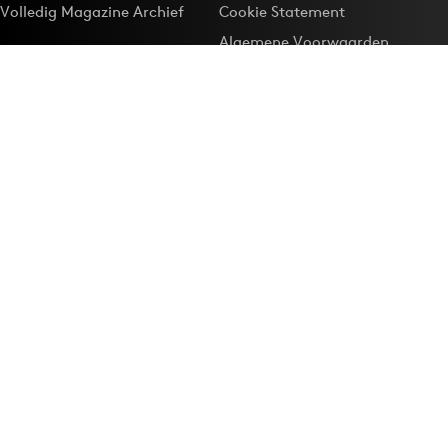
Volledig Magazine Archief
Cookie Statement
Algemene Voorwaarden
Onze app
Maak Adformatie.nl je
Google-favoriet
Privacyinstellingen
Download de
Adformatie Nieuws App