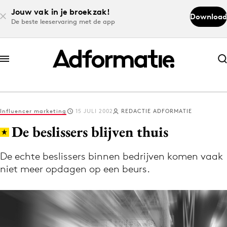
Jouw vak in je broekzak!
Download
De beste leeservaring met de app
Abonneer nu
Abonneer nu
Influencer marketing
15 JULI 2002
REDACTIE ADFORMATIE
Log in
De beslissers blijven thuis
De echte beslissers binnen bedrijven komen vaak
Download de app
niet meer opdagen op een beurs.
Volg het laatste nieuws via de Adformatie
Nieuws app