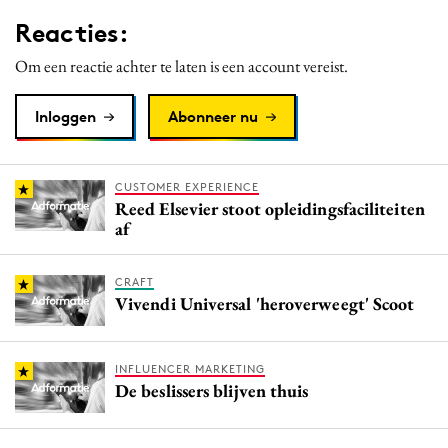
Media
Reacties:
Merkstrategie
Om een reactie achter te laten is een account vereist.
PR
Programmatic
Inloggen
Abonneer nu
Purpose Marketing
Reputatie & crisis
CUSTOMER EXPERIENCE
Reed Elsevier stoot opleidingsfaciliteiten
af
CRAFT
Vivendi Universal 'heroverweegt' Scoot
INFLUENCER MARKETING
De beslissers blijven thuis