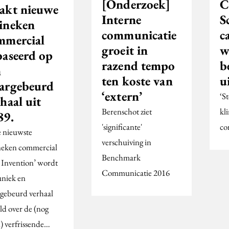
[Onderzoek]
C
akt nieuwe
Interne
S
ineken
communicatie
c
mmercial
groeit in
w
baseerd op
razend tempo
b
n
ten koste van
u
argebeurd
‘extern’
‘S
haal uit
Berenschot ziet
kl
89.
'significante'
co
e nieuwste
verschuiving in
eken commercial
Benchmark
 Invention’ wordt
Communicatie 2016
uniek en
gebeurd verhaal
ld over de (nog
d) verfrissende…