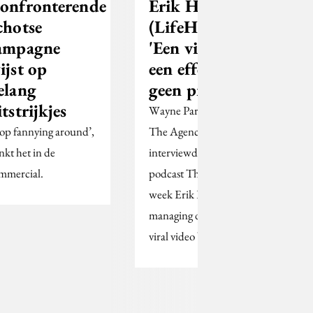
onfronterende
Erik Hensel
chotse
(LifeHunters):
ampagne
'Een viral is
ijst op
een effect,
elang
geen product'
itstrijkjes
Wayne Parker Kent
top fannying around’,
The Agency
inkt het in de
interviewde voor
mmercial.
podcast The Brief deze
week Erik Hensel,
managing director van
viral video bedrijf…