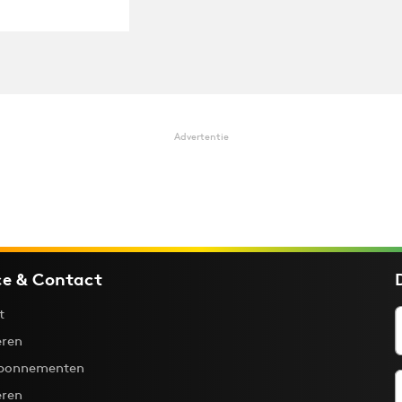
Advertentie
ce & Contact
t
ren
bonnementen
eren