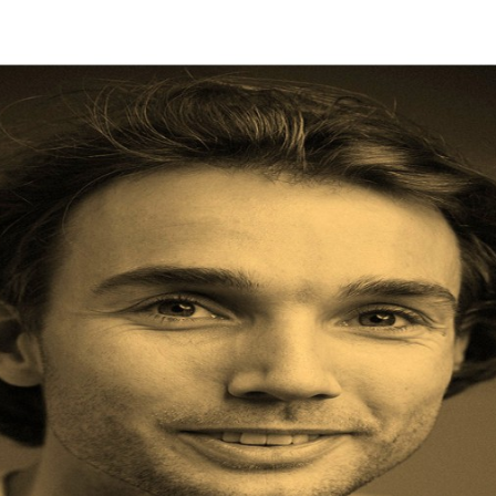
Programmatic
ering
Purpose Marketing
keting
Reputatie & crisis
nicatie