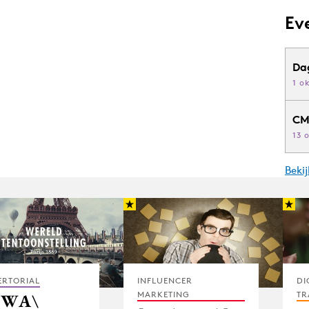
Ev
Da
1 o
CM
13 
Beki
ERTORIAL
INFLUENCER
DI
MARKETING
TR
BWA\