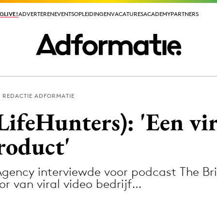
GLIVE!
GLIVE!
ADVERTEREN
ADVERTEREN
EVENTS
EVENTS
OPLEIDINGEN
OPLEIDINGEN
VACATURES
VACATURES
ACADEMY
ACADEMY
PARTNERS
PARTNERS
REDACTIE ADFORMATIE
ieuws app
LifeHunters): 'Een vir
product'
gency interviewde voor podcast The Bri
Media
r van viral video bedrijf…
ormation
Merkstrategie
PR