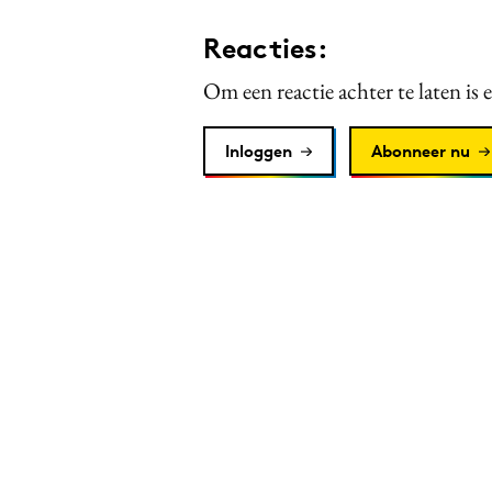
Reacties:
Om een reactie achter te laten is 
Inloggen
Abonneer nu