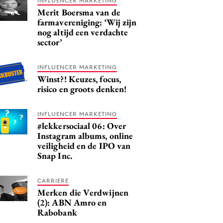
INFLUENCER MARKETING
Merit Boersma van de
farmavereniging: ‘Wij zijn
nog altijd een verdachte
sector’
INFLUENCER MARKETING
Winst?! Keuzes, focus,
risico en groots denken!
INFLUENCER MARKETING
#lekkersociaal 06: Over
Instagram albums, online
veiligheid en de IPO van
Snap Inc.
CARRIERE
Merken die Verdwijnen
(2): ABN Amro en
Rabobank