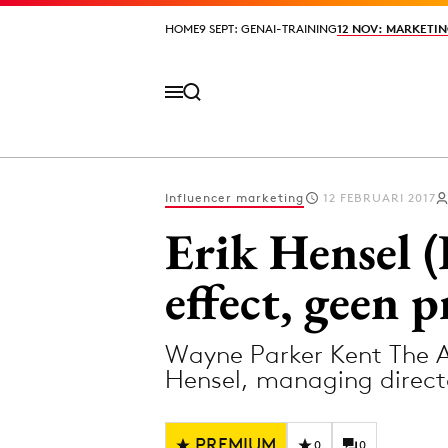
HOME
HOME
9 SEPT: GENAI-TRAINING
9 SEPT: GENAI-TRAINING
12 NOV: MARKETIN
12 NOV: MARKETIN
Influencer marketing
12 FEBRUARI 2017
Volg het laatste nieuws via de Adformatie N
Erik Hensel (
effect, geen 
Topics
Wayne Parker Kent The A
Artificial Intelligence
Design
Hensel, managing directo
Bureaus
Digital transf
Campagnes
Diversiteit
PREMIUM
0
0