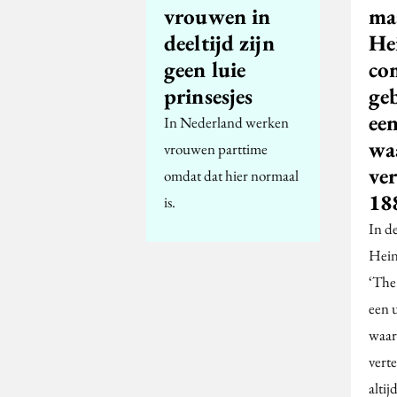
vrouwen in
ma
deeltijd zijn
He
geen luie
co
prinsesjes
ge
ee
In Nederland werken
wa
vrouwen parttime
ver
omdat dat hier normaal
18
is.
In d
Hein
‘The
een 
waar
verte
altij