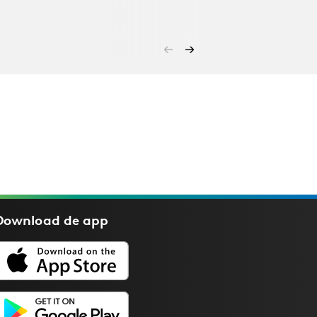
Download de
app