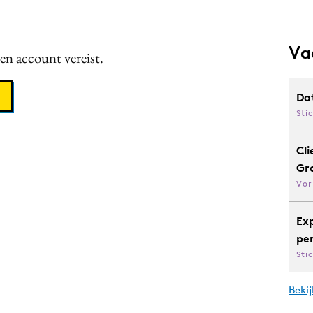
Va
een account vereist.
Da
Sti
Cli
Gr
Vor
Ex
pe
Sti
Bekij