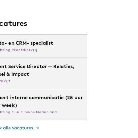
catures
ta- en CRM- specialist
chting Proefdiervrij
ent Service Director — Relaties,
oei & Impact
mVijf
pert interne communicatie (28 uur
r week)
chting CliniClowns Nederland
k alle vacatures