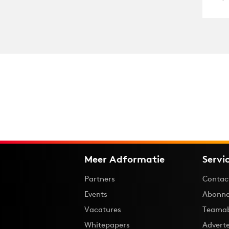
Meer Adformatie
Servi
Partners
Contac
Events
Abonne
Vacatures
Teama
Whitepapers
Advert