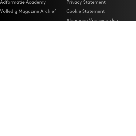
Adformatie Academy
Privacy Statement
Volledig Magazine Archief
Cookie Statement
Algemene Voorwaarden
Onze app
Maak Adformatie.nl je
Google-favoriet
Privacyinstellingen
Download de
Adformatie Nieuws App