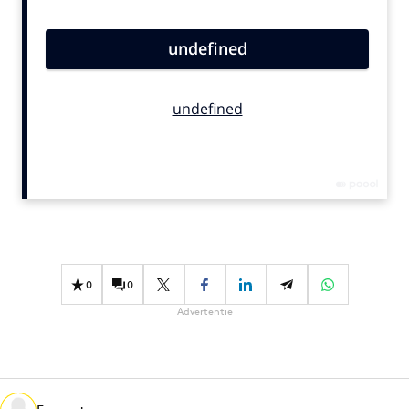
Bureaus
Campagnes
Carriere
Contentmarketing
Craft
Customer Experience
Data & Insights
Design
Digital transformation
Diversiteit
0
0
Effectiviteit
Advertentie
Gedragsverandering
Influencer marketing
Interne communicatie
Martech