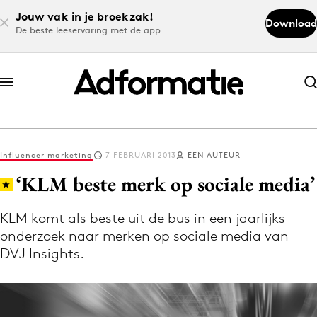
Jouw vak in je broekzak!
Download
De beste leeservaring met de app
Abonneer nu
Abonneer nu
Influencer marketing
7 FEBRUARI 2013
EEN AUTEUR
Log in
‘KLM beste merk op sociale media’
KLM komt als beste uit de bus in een jaarlijks
Download de app
onderzoek naar merken op sociale media van
Volg het laatste nieuws via de Adformatie
DVJ Insights.
Nieuws app