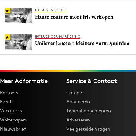
DATA & INSIGHTS
Haute couture moet fris verkopen
INFLUENCER MARKETING
Unilever lanceert kleinere vorm spuitdeo
Meer Adformatie
Service & Contact
Partners
Contact
Events
Abonneren
Vacatures
Teamabonnementen
Whitepapers
Adverteren
Nieuwsbrief
Veelgestelde Vragen