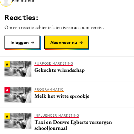
Een auteur
Media
Merkstrategie
Reacties:
PR
Om een reactie achter te laten is een account vereist.
Programmatic
Purpose Marketing
Inloggen
Abonneer nu
Reputatie & crisis
PURPOSE MARKETING
Gekochte vriendschap
PROGRAMMATIC
Melk het witte sprookje
INFLUENCER MARKETING
Taxi en Douwe Egberts verzorgen
schooljournaal