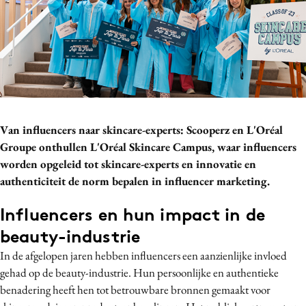
Bureaus
Campagnes
Carriere
Contentmarketing
Craft
Customer Experience
Van influencers naar skincare-experts: Scooperz en L'Oréal
Data & Insights
Groupe onthullen L'Oréal Skincare Campus, waar influencers
Design
worden opgeleid tot skincare-experts en innovatie en
Digital transformation
authenticiteit de norm bepalen in influencer marketing.
Diversiteit
Influencers en hun impact in de
Effectiviteit
beauty-industrie
Gedragsverandering
In de afgelopen jaren hebben influencers een aanzienlijke invloed
Influencer marketing
gehad op de beauty-industrie. Hun persoonlijke en authentieke
Interne communicatie
benadering heeft hen tot betrouwbare bronnen gemaakt voor
Martech