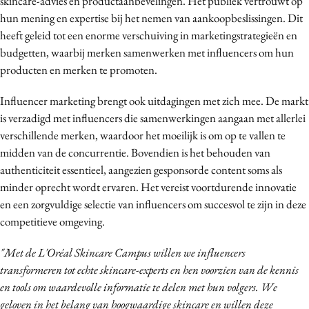
skincare-advies en productaanbevelingen. Het publiek vertrouwt op
Media
hun mening en expertise bij het nemen van aankoopbeslissingen. Dit
heeft geleid tot een enorme verschuiving in marketingstrategieën en
Merkstrategie
budgetten, waarbij merken samenwerken met influencers om hun
PR
producten en merken te promoten.
Programmatic
Purpose Marketing
Influencer marketing brengt ook uitdagingen met zich mee. De markt
is verzadigd met influencers die samenwerkingen aangaan met allerlei
Reputatie & crisis
verschillende merken, waardoor het moeilijk is om op te vallen te
midden van de concurrentie. Bovendien is het behouden van
authenticiteit essentieel, aangezien gesponsorde content soms als
minder oprecht wordt ervaren. Het vereist voortdurende innovatie
en een zorgvuldige selectie van influencers om succesvol te zijn in deze
competitieve omgeving.
"Met de L'Oréal Skincare Campus willen we influencers
transformeren tot echte skincare-experts en hen voorzien van de kennis
en tools om waardevolle informatie te delen met hun volgers. We
geloven in het belang van hoogwaardige skincare en willen deze