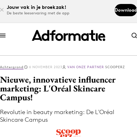
Jouw vak in je broekzak!
Download
De beste leeservaring met de app
Abonneer nu
Abonneer nu
Achtergrond
6 NOVEMBER 2023
VAN ONZE PARTNER
SCOOPERZ
Log in
Nieuwe, innovatieve influencer
marketing: L'Oréal Skincare
Campus!
Download de app
Volg het laatste nieuws via de Adformatie
Revolutie in beauty marketing: De L'Oréal
Nieuws app
Skincare Campus