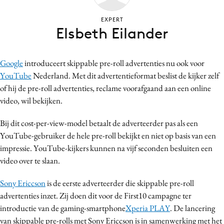
Bureaus
EXPERT
Campagnes
Elsbeth Eilander
Carriere
Contentmarketing
Google
introduceert skippable pre-roll advertenties nu ook voor
Craft
YouTube
Nederland. Met dit advertentieformat beslist de kijker zelf
Customer Experience
of hij de pre-roll advertenties, reclame voorafgaand aan een online
Data & Insights
video, wil bekijken.
Design
Bij dit cost-per-view-model betaalt de adverteerder pas als een
Digital transformation
YouTube-gebruiker de hele pre-roll bekijkt en niet op basis van een
Diversiteit
impressie. YouTube-kijkers kunnen na vijf seconden besluiten een
Effectiviteit
video over te slaan.
Gedragsverandering
Sony Ericcson
is de eerste adverteerder die skippable pre-roll
Influencer marketing
advertenties inzet. Zij doen dit voor de First10 campagne ter
Interne communicatie
introductie van de gaming-smartphone
Xperia PLAY
. De lancering
Martech
van skippable pre-rolls met Sony Ericcson is in samenwerking met het