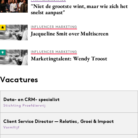
''Niet de grootste wint, maar wie zich het
snelst aanpast"
INFLUENCER MARKETING
Jacqueline Smit over Multiscreen
INFLUENCER MARKETING
Marketingtalent: Wendy Troost
Vacatures
Data- en CRM- specialist
Stichting Proefdiervrij
Client Service Director — Relaties, Groei & Impact
VormVijf