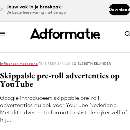
Jouw vak in je broekzak!
Download
De beste leeservaring met de app
Abonneer nu
Abonneer nu
Influencer marketing
18 FEBRUARI 2011
ELSBETH EILANDER
Log in
Skippable pre-roll advertenties op
YouTube
Download de app
Volg het laatste nieuws via de Adformatie
Google introduceert skippable pre-roll
advertenties nu ook voor YouTube Nederland.
Nieuws app
Met dit advertentieformat beslist de kijker zelf of
hij…