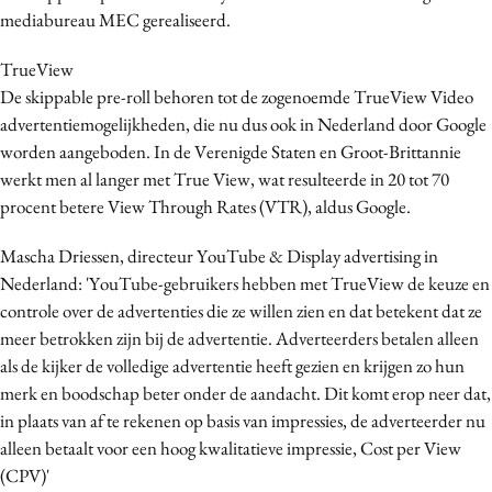
mediabureau MEC gerealiseerd.
Media
Merkstrategie
TrueView
PR
De skippable pre-roll behoren tot de zogenoemde TrueView Video
Programmatic
advertentiemogelijkheden, die nu dus ook in Nederland door Google
worden aangeboden. In de Verenigde Staten en Groot-Brittannie
Purpose Marketing
werkt men al langer met True View, wat resulteerde in 20 tot 70
Reputatie & crisis
procent betere View Through Rates (VTR), aldus Google.
Mascha Driessen, directeur YouTube & Display advertising in
Nederland: 'YouTube-gebruikers hebben met TrueView de keuze en
controle over de advertenties die ze willen zien en dat betekent dat ze
meer betrokken zijn bij de advertentie. Adverteerders betalen alleen
als de kijker de volledige advertentie heeft gezien en krijgen zo hun
merk en boodschap beter onder de aandacht. Dit komt erop neer dat,
in plaats van af te rekenen op basis van impressies, de adverteerder nu
alleen betaalt voor een hoog kwalitatieve impressie, Cost per View
(CPV)'