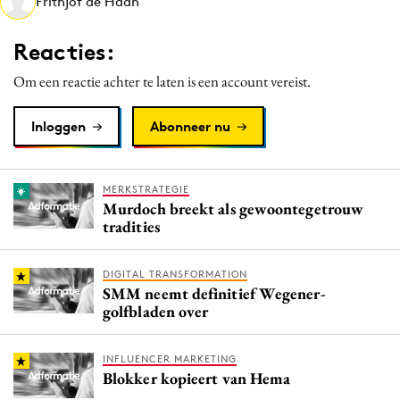
Frithjof de Haan
Media
Merkstrategie
Reacties:
PR
Om een reactie achter te laten is een account vereist.
Programmatic
Purpose Marketing
Inloggen
Abonneer nu
Reputatie & crisis
MERKSTRATEGIE
Murdoch breekt als gewoontegetrouw
tradities
DIGITAL TRANSFORMATION
SMM neemt definitief Wegener-
golfbladen over
INFLUENCER MARKETING
Blokker kopieert van Hema