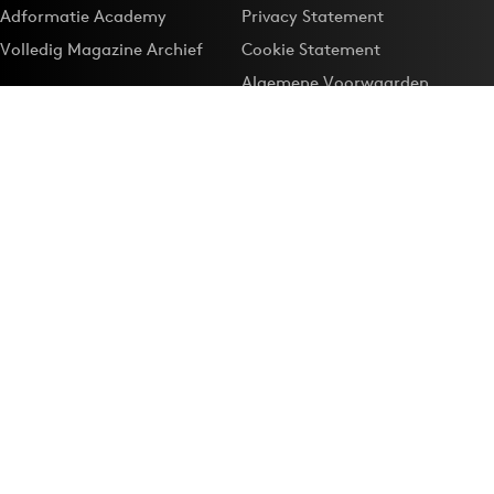
Adformatie Academy
Privacy Statement
Volledig Magazine Archief
Cookie Statement
Algemene Voorwaarden
Onze app
Maak Adformatie.nl je
Google-favoriet
Privacyinstellingen
Download de
Adformatie Nieuws App