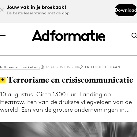
Jouw vak in je broekzak!
Download
De beste leeservaring met de app
Abonneer nu
Abonneer nu
Influencer marketing
17 AUGUSTUS 2006
FRITHJOF DE HAAN
Log in
Terrorisme en crisiscommunicatie
10 augustus. Circa 1300 uur. Landing op
Download de app
Heatrow. Een van de drukste vliegvelden van de
Volg het laatste nieuws via de Adformatie
wereld. Een van de grotere ondernemingen in…
Nieuws app