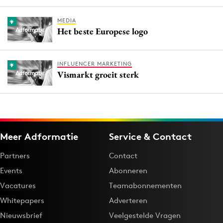
MEDIA
Het beste Europese logo
INFLUENCER MARKETING
Vismarkt groeit sterk
Meer Adformatie
Service & Contact
Partners
Contact
Events
Abonneren
Vacatures
Teamabonnementen
Whitepapers
Adverteren
Nieuwsbrief
Veelgestelde Vragen