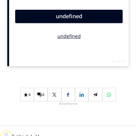
Bureaus
Campagnes
Carriere
Contentmarketing
Craft
Customer Experience
Data & Insights
Design
Digital transformation
Diversiteit
0
0
Effectiviteit
Advertentie
Gedragsverandering
Influencer marketing
Interne communicatie
Martech