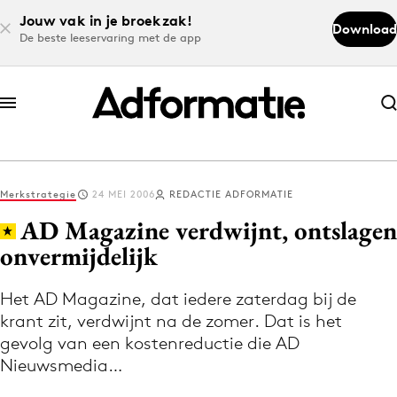
Jouw vak in je broekzak!
Download
De beste leeservaring met de app
Abonneer nu
Abonneer nu
Merkstrategie
24 MEI 2006
REDACTIE ADFORMATIE
Log in
AD Magazine verdwijnt, ontslagen
onvermijdelijk
Download de app
Volg het laatste nieuws via de Adformatie
Het AD Magazine, dat iedere zaterdag bij de
krant zit, verdwijnt na de zomer. Dat is het
Nieuws app
gevolg van een kostenreductie die AD
Nieuwsmedia…