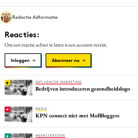
Media
Merkstrategie
Redactie Adformatie
PR
Reacties:
Programmatic
Purpose Marketing
Om een reactie achter te laten is een account vereist.
Reputatie & crisis
Inloggen
Abonneer nu
INFLUENCER MARKETING
Bedrijven introduceren gezondheidslogo
MEDIA
KPN connect niet met MolBloggers
MERKSTRATEGIE