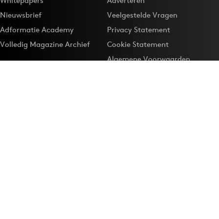
Whitepapers
Adverteren
Nieuwsbrief
Veelgestelde Vragen
Adformatie Academy
Privacy Statement
Volledig Magazine Archief
Cookie Statement
Algemene Voorwaarden
Onze app
Maak Adformatie.nl je
Google-favoriet
Privacyinstellingen
Download de
Adformatie Nieuws App