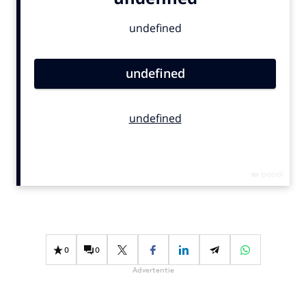
Bureaus
Campagnes
Carriere
Contentmarketing
Craft
Customer Experience
Data & Insights
Design
Digital transformation
Diversiteit
Effectiviteit
Gedragsverandering
0
0
Influencer marketing
Advertentie
Interne communicatie
Martech